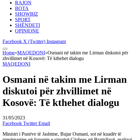
RAJON
BOTA
SHOWBIZ
SPORT
SHËNDETI
OPINIONE
Facebook
X (Twitter)
Instagram
Home
»
MAQEDONI
»
Osmani në takim me Lirman diskutoi për
zhvillimet në Kosovë: Të kthehet dialogu
MAQEDONI
Osmani në takim me Lirman
diskutoi për zhvillimet në
Kosovë: Të kthehet dialogu
31/05/2023
Facebook
Twitter
Email
Ministri i Punëve të Jashtme, Bujar Osmani, sot në kuadër të
pjesëmarrjes në forumin e sigurisë Globsec në Bratisllavë, realizoi