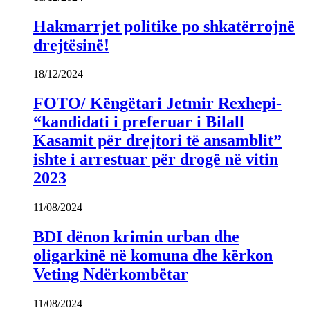
Hakmarrjet politike po shkatërrojnë
drejtësinë!
18/12/2024
FOTO/ Këngëtari Jetmir Rexhepi-
“kandidati i preferuar i Bilall
Kasamit për drejtori të ansamblit”
ishte i arrestuar për drogë në vitin
2023
11/08/2024
BDI dënon krimin urban dhe
oligarkinë në komuna dhe kërkon
Veting Ndërkombëtar
11/08/2024