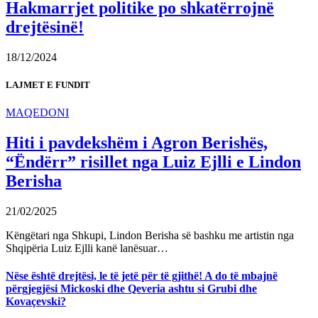
Hakmarrjet politike po shkatërrojnë
drejtësinë!
18/12/2024
LAJMET E FUNDIT
MAQEDONI
Hiti i pavdekshëm i Agron Berishës,
“Ëndërr” risillet nga Luiz Ejlli e Lindon
Berisha
21/02/2025
Këngëtari nga Shkupi, Lindon Berisha së bashku me artistin nga
Shqipëria Luiz Ejlli kanë lanësuar…
Nëse është drejtësi, le të jetë për të gjithë! A do të mbajnë
përgjegjësi Mickoski dhe Qeveria ashtu si Grubi dhe
Kovaçevski?