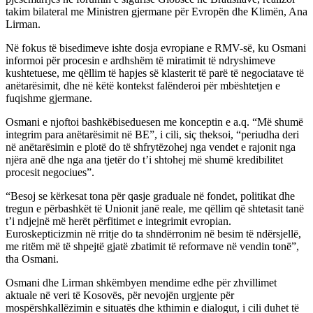
takim bilateral me Ministren gjermane për Evropën dhe Klimën, Ana
Lirman.
Në fokus të bisedimeve ishte dosja evropiane e RMV-së, ku Osmani
informoi për procesin e ardhshëm të miratimit të ndryshimeve
kushtetuese, me qëllim të hapjes së klasterit të parë të negociatave të
anëtarësimit, dhe në këtë kontekst falënderoi për mbështetjen e
fuqishme gjermane.
Osmani e njoftoi bashkëbiseduesen me konceptin e a.q. “Më shumë
integrim para anëtarësimit në BE”, i cili, siç theksoi, “periudha deri
në anëtarësimin e plotë do të shfrytëzohej nga vendet e rajonit nga
njëra anë dhe nga ana tjetër do t’i shtohej më shumë kredibilitet
procesit negociues”.
“Besoj se kërkesat tona për qasje graduale në fondet, politikat dhe
tregun e përbashkët të Unionit janë reale, me qëllim që shtetasit tanë
t’i ndjejnë më herët përfitimet e integrimit evropian.
Euroskepticizmin në rritje do ta shndërronim në besim të ndërsjellë,
me ritëm më të shpejtë gjatë zbatimit të reformave në vendin tonë”,
tha Osmani.
Osmani dhe Lirman shkëmbyen mendime edhe për zhvillimet
aktuale në veri të Kosovës, për nevojën urgjente për
mospërshkallëzimin e situatës dhe kthimin e dialogut, i cili duhet të