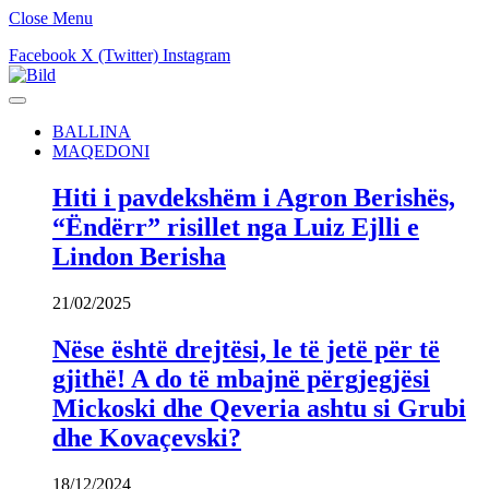
Close Menu
Facebook
X (Twitter)
Instagram
BALLINA
MAQEDONI
Hiti i pavdekshëm i Agron Berishës,
“Ëndërr” risillet nga Luiz Ejlli e
Lindon Berisha
21/02/2025
Nëse është drejtësi, le të jetë për të
gjithë! A do të mbajnë përgjegjësi
Mickoski dhe Qeveria ashtu si Grubi
dhe Kovaçevski?
18/12/2024