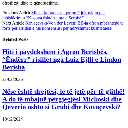
ofrojë zgjidhje të qëndrueshme.
Previous Article
Ministrja franceze qorton Gjokoviqin për
mbishkrimin “Kosova është zemra e Serbisë”
Next Article
Kovaçevski-Von der Leyen: BE-ja ofron mbështetje të
fortë për arritjen e një konsensusi për ndryshimet kushtetuese
Related
Posts
Hiti i pavdekshëm i Agron Berishës,
“Ëndërr” risillet nga Luiz Ejlli e Lindon
Berisha
21/02/2025
Nëse është drejtësi, le të jetë për të gjithë!
A do të mbajnë përgjegjësi Mickoski dhe
Qeveria ashtu si Grubi dhe Kovaçevski?
18/12/2024