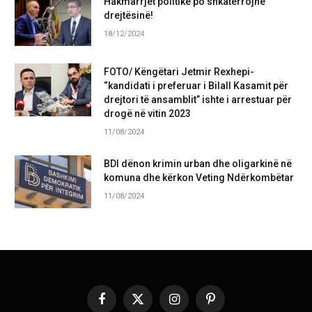
Hakmarrjet politike po shkatërrojnë
drejtësinë!
18/12/2024
FOTO/ Këngëtari Jetmir Rexhepi-
“kandidati i preferuar i Bilall Kasamit për
drejtori të ansamblit” ishte i arrestuar për
drogë në vitin 2023
11/08/2024
BDI dënon krimin urban dhe oligarkinë në
komuna dhe kërkon Veting Ndërkombëtar
11/08/2024
Facebook
X
Instagram
Pinterest