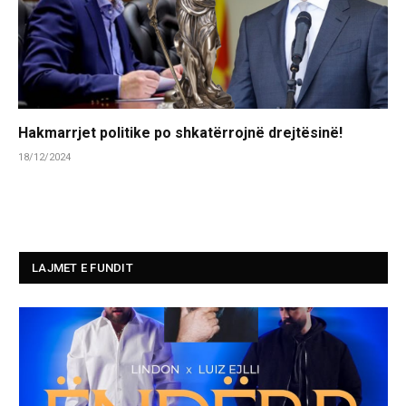
Hakmarrjet politike po shkatërrojnë drejtësinë!
18/12/2024
LAJMET E FUNDIT