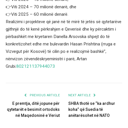
👉Viti 2024 – 70 milionë denarë, dhe
👉Viti 2025 – 60 milionë denarë.
Realizimi i projekteve që janë në të mirë të jetës së qytetarëve
gjithnjë do të kenë përkrahjen e Qeverisë dhe ky përcaktim i
përbashkët me kryetaren Danella Arsovska shpejt do të
konkretizohet edhe me bulevardin Hasan Prishtina (rruga e
Vizvegut për Kosovë) të cilin po e realizojmë bashkë”,
nënvizon zëvendëskryeministri i parë, Artan
Grubi.
802121137944073
PREVIOUS ARTICLE
NEXT ARTICLE
E premtja, ditë jopune për
SHBA thotë se “ka ardhur
qytetarët e besimit ortodoks
koha” që Suedia të
në Maqedoninë e Veriut
anëtarësohet në NATO