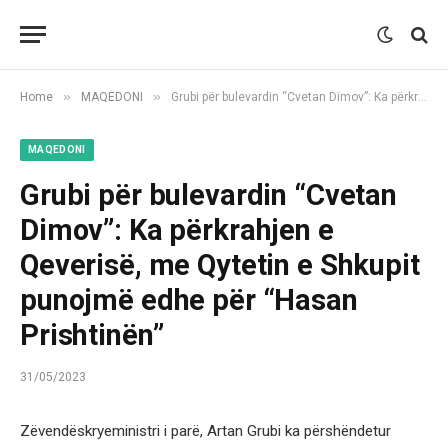
»
»
Home
MAQEDONI
Grubi për bulevardin “Cvetan Dimov”: Ka përkrahjen e Qeverisë, me Qytetin e Shkupit punojmë edhe për “Hasan Prishtinën”
MAQEDONI
Grubi për bulevardin “Cvetan
Dimov”: Ka përkrahjen e
Qeverisë, me Qytetin e Shkupit
punojmë edhe për “Hasan
Prishtinën”
31/05/2023
Zëvendëskryeministri i parë, Artan Grubi ka përshëndetur