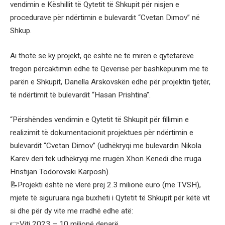
vendimin e Këshillit të Qytetit të Shkupit për nisjen e
procedurave për ndërtimin e bulevardit “Cvetan Dimov” në
Shkup.
Ai thotë se ky projekt, që është në të mirën e qytetarëve
tregon përcaktimin edhe të Qeverisë për bashkëpunim me të
parën e Shkupit, Danella Arskovskën edhe për projektin tjetër,
të ndërtimit të bulevardit “Hasan Prishtina”.
“Përshëndes vendimin e Qytetit të Shkupit për fillimin e
realizimit të dokumentacionit projektues për ndërtimin e
bulevardit “Cvetan Dimov” (udhëkryqi me bulevardin Nikola
Karev deri tek udhëkryqi me rrugën Xhon Kenedi dhe rruga
Hristijan Todorovski Karposh).
📝Projekti është në vlerë prej 2.3 milionë euro (me TVSH),
mjete të siguruara nga buxheti i Qytetit të Shkupit për këtë vit
si dhe për dy vite me rradhë edhe atë:
👉Viti 2023 – 10 milionë denarë,