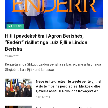
MAQEDONI
Hiti i pavdekshëm i Agron Berishës,
“Ëndërr” risillet nga Luiz Ejlli e Lindon
Berisha
21/02/2025
Këngëtari nga Shkupi, Lindon Berisha së bashku me artistin nga
Shqipëria Luiz Ejlli kanë lanësuar…
Nëse është drejtësi, le të jetë për të gjithë!
A do të mbajnë përgjegjësi Mickoski dhe
Qeveria ashtu si Grubi dhe Kovaçevski?
18/12/2024