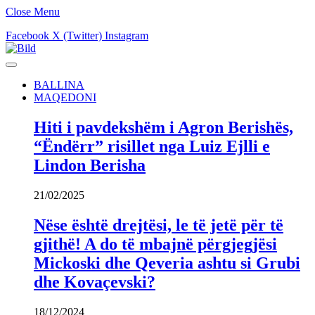
Close Menu
Facebook
X (Twitter)
Instagram
BALLINA
MAQEDONI
Hiti i pavdekshëm i Agron Berishës,
“Ëndërr” risillet nga Luiz Ejlli e
Lindon Berisha
21/02/2025
Nëse është drejtësi, le të jetë për të
gjithë! A do të mbajnë përgjegjësi
Mickoski dhe Qeveria ashtu si Grubi
dhe Kovaçevski?
18/12/2024