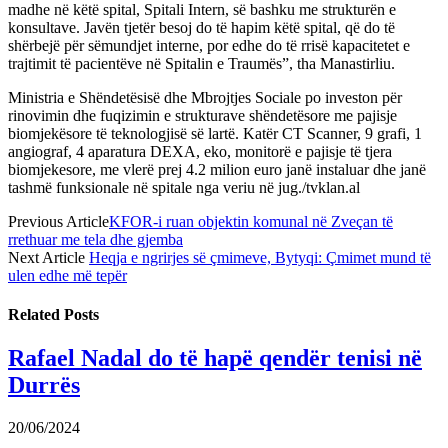
madhe në këtë spital, Spitali Intern, së bashku me strukturën e
konsultave. Javën tjetër besoj do të hapim këtë spital, që do të
shërbejë për sëmundjet interne, por edhe do të rrisë kapacitetet e
trajtimit të pacientëve në Spitalin e Traumës”, tha Manastirliu.
Ministria e Shëndetësisë dhe Mbrojtjes Sociale po investon për
rinovimin dhe fuqizimin e strukturave shëndetësore me pajisje
biomjekësore të teknologjisë së lartë. Katër CT Scanner, 9 grafi, 1
angiograf, 4 aparatura DEXA, eko, monitorë e pajisje të tjera
biomjekesore, me vlerë prej 4.2 milion euro janë instaluar dhe janë
tashmë funksionale në spitale nga veriu në jug./tvklan.al
Previous Article
KFOR-i ruan objektin komunal në Zveçan të
rrethuar me tela dhe gjemba
Next Article
Heqja e ngrirjes së çmimeve, Bytyqi: Çmimet mund të
ulen edhe më tepër
Related
Posts
Rafael Nadal do të hapë qendër tenisi në
Durrës
20/06/2024