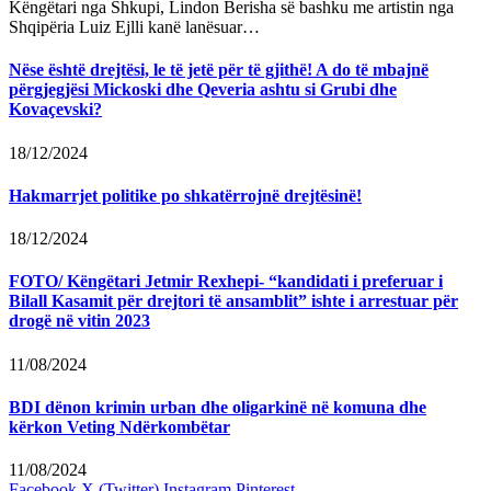
Këngëtari nga Shkupi, Lindon Berisha së bashku me artistin nga
Shqipëria Luiz Ejlli kanë lanësuar…
Nëse është drejtësi, le të jetë për të gjithë! A do të mbajnë
përgjegjësi Mickoski dhe Qeveria ashtu si Grubi dhe
Kovaçevski?
18/12/2024
Hakmarrjet politike po shkatërrojnë drejtësinë!
18/12/2024
FOTO/ Këngëtari Jetmir Rexhepi- “kandidati i preferuar i
Bilall Kasamit për drejtori të ansamblit” ishte i arrestuar për
drogë në vitin 2023
11/08/2024
BDI dënon krimin urban dhe oligarkinë në komuna dhe
kërkon Veting Ndërkombëtar
11/08/2024
Facebook
X (Twitter)
Instagram
Pinterest