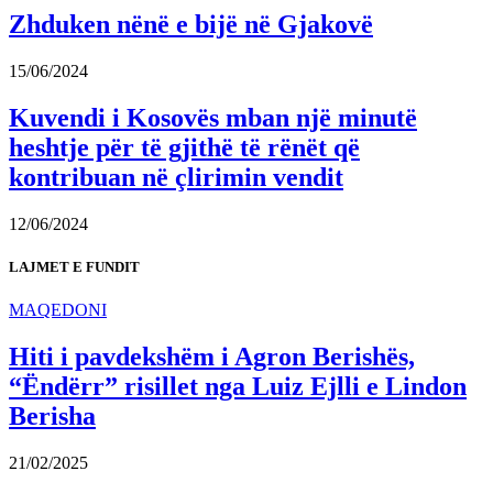
Zhduken nënë e bijë në Gjakovë
15/06/2024
Kuvendi i Kosovës mban një minutë
heshtje për të gjithë të rënët që
kontribuan në çlirimin vendit
12/06/2024
LAJMET E FUNDIT
MAQEDONI
Hiti i pavdekshëm i Agron Berishës,
“Ëndërr” risillet nga Luiz Ejlli e Lindon
Berisha
21/02/2025