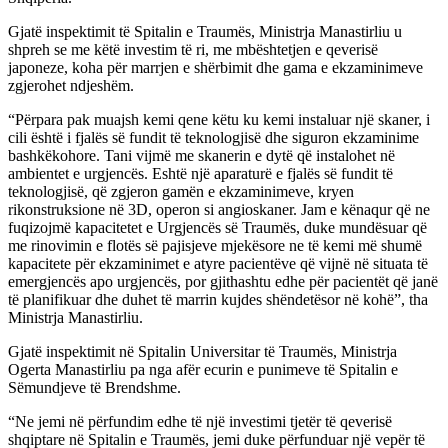
Gjatë inspektimit të Spitalin e Traumës, Ministrja Manastirliu u
shpreh se me këtë investim të ri, me mbështetjen e qeverisë
japoneze, koha për marrjen e shërbimit dhe gama e ekzaminimeve
zgjerohet ndjeshëm.
“Përpara pak muajsh kemi qene këtu ku kemi instaluar një skaner, i
cili është i fjalës së fundit të teknologjisë dhe siguron ekzaminime
bashkëkohore. Tani vijmë me skanerin e dytë që instalohet në
ambientet e urgjencës. Eshtë një aparaturë e fjalës së fundit të
teknologjisë, që zgjeron gamën e ekzaminimeve, kryen
rikonstruksione në 3D, operon si angioskaner. Jam e kënaqur që ne
fuqizojmë kapacitetet e Urgjencës së Traumës, duke mundësuar që
me rinovimin e flotës së pajisjeve mjekësore ne të kemi më shumë
kapacitete për ekzaminimet e atyre pacientëve që vijnë në situata të
emergjencës apo urgjencës, por gjithashtu edhe për pacientët që janë
të planifikuar dhe duhet të marrin kujdes shëndetësor në kohë”, tha
Ministrja Manastirliu.
Gjatë inspektimit në Spitalin Universitar të Traumës, Ministrja
Ogerta Manastirliu pa nga afër ecurin e punimeve të Spitalin e
Sëmundjeve të Brendshme.
“Ne jemi në përfundim edhe të një investimi tjetër të qeverisë
shqiptare në Spitalin e Traumës, jemi duke përfunduar një vepër të