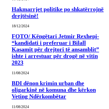
Hakmarrjet politike po shkatërrojnë
drejtësinë!
18/12/2024
FOTO/ Këngëtari Jetmir Rexhepi-
“kandidati i preferuar i Bilall
Kasamit për drejtori të ansamblit”
ishte i arrestuar për drogë në vitin
2023
11/08/2024
BDI dënon krimin urban dhe
oligarkinë në komuna dhe kërkon
Veting Ndërkombëtar
11/08/2024