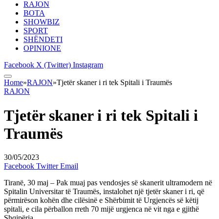
RAJON
BOTA
SHOWBIZ
SPORT
SHËNDETI
OPINIONE
Facebook
X (Twitter)
Instagram
Home
»
RAJON
»
Tjetër skaner i ri tek Spitali i Traumës
RAJON
Tjetër skaner i ri tek Spitali i
Traumës
30/05/2023
Facebook
Twitter
Email
Tiranë, 30 maj – Pak muaj pas vendosjes së skanerit ultramodern në
Spitalin Universitar të Traumës, instalohet një tjetër skaner i ri, që
përmirëson kohën dhe cilësinë e Shërbimit të Urgjencës së këtij
spitali, e cila përballon rreth 70 mijë urgjenca në vit nga e gjithë
Shqipëria.