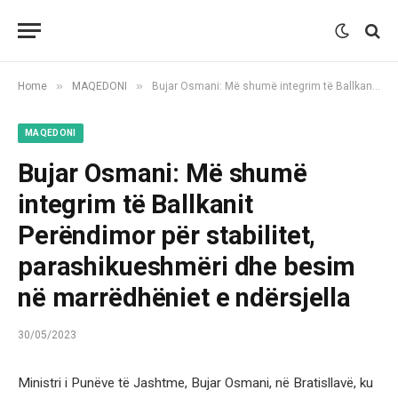
»
»
Home
MAQEDONI
Bujar Osmani: Më shumë integrim të Ballkanit Perëndimor për stabilitet, parashikueshmëri dhe besim në marrëdhëniet e ndërsjella
MAQEDONI
Bujar Osmani: Më shumë
integrim të Ballkanit
Perëndimor për stabilitet,
parashikueshmëri dhe besim
në marrëdhëniet e ndërsjella
30/05/2023
Ministri i Punëve të Jashtme, Bujar Osmani, në Bratisllavë, ku