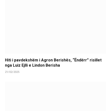
Hiti i pavdekshëm i Agron Berishës, “Ëndërr” risillet
nga Luiz Ejlli e Lindon Berisha
21/02/2025