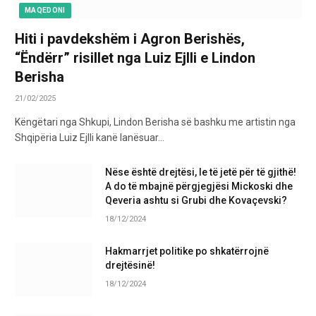
MAQEDONI
Hiti i pavdekshëm i Agron Berishës,
“Ëndërr” risillet nga Luiz Ejlli e Lindon
Berisha
21/02/2025
Këngëtari nga Shkupi, Lindon Berisha së bashku me artistin nga
Shqipëria Luiz Ejlli kanë lanësuar…
Nëse është drejtësi, le të jetë për të gjithë!
A do të mbajnë përgjegjësi Mickoski dhe
Qeveria ashtu si Grubi dhe Kovaçevski?
18/12/2024
Hakmarrjet politike po shkatërrojnë
drejtësinë!
18/12/2024