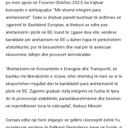
po merr pjesë në Forumin GlobSec 2023, ka trajtuar
konceptin e ashtuquajtur “Më shumë integrim para
anëtarësimit”. Duke iu drejtuar panelit kushtuar të ardhmes së
zgjerimit të Bashkimit Evropian, ai theksoi se edhe pse
anëtarësimi i plotë në BE mund të zgjasë disa vite, vendeve
kandidate për anëtarësim në BE u duhen hapa të përkohshëm
afatshkurtër, por të besueshëm dhe real për të avancuar
ekonominë, lidhjen dhe proceset demokratike.
“Anëtarësimi në Komunitetin e Energjisë dhe Transportit, së
bashku me liberalizimin e vizave, ishin shembuj të mirë se si të
eksportohen rregullat deri te kandidatët para anëtarësimit të
plotë në BE. Zgjerimi gradual i këtij integrimi në fusha të tjera
do të promovojë stabilitetin, parashikueshmërinë dhe besimin
në marrëdhëniet tona të ndërsjella”, theksoi Ministri.
Osmani edhe një herë shpjegoi se qëllimi i konceptit është t’u
mundësojë vendeve të Ballkanit Perëndimor qasje në fonde, si