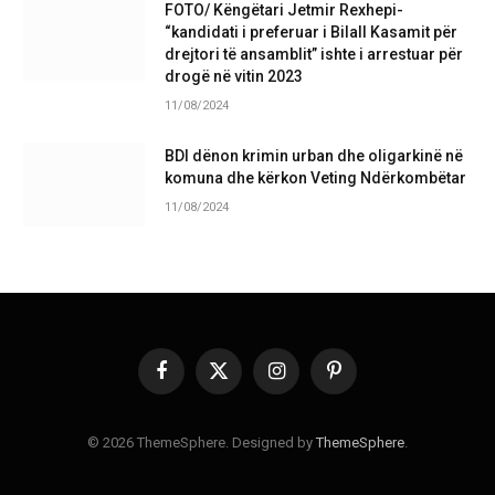
FOTO/ Këngëtari Jetmir Rexhepi-
“kandidati i preferuar i Bilall Kasamit për
drejtori të ansamblit” ishte i arrestuar për
drogë në vitin 2023
11/08/2024
BDI dënon krimin urban dhe oligarkinë në
komuna dhe kërkon Veting Ndërkombëtar
11/08/2024
Facebook
X
Instagram
Pinterest
(Twitter)
© 2026 ThemeSphere. Designed by
ThemeSphere
.