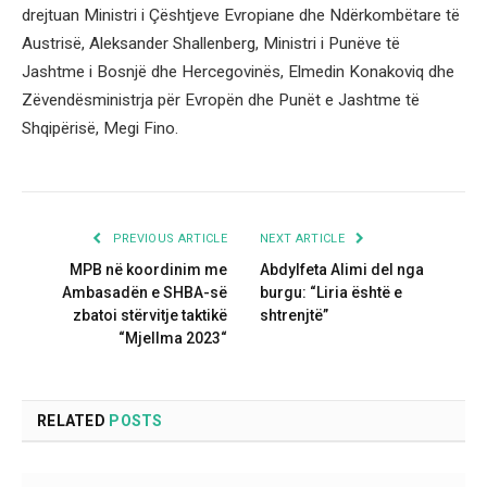
drejtuan Ministri i Çështjeve Evropiane dhe Ndërkombëtare të
Austrisë, Aleksander Shallenberg, Ministri i Punëve të
Jashtme i Bosnjë dhe Hercegovinës, Elmedin Konakoviq dhe
Zëvendësministrja për Evropën dhe Punët e Jashtme të
Shqipërisë, Megi Fino.
PREVIOUS ARTICLE
NEXT ARTICLE
MPB në koordinim me
Abdylfeta Alimi del nga
Ambasadën e SHBA-së
burgu: “Liria është e
zbatoi stërvitje taktikë
shtrenjtë”
“Mjellma 2023“
RELATED
POSTS