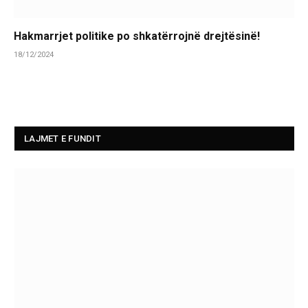
Hakmarrjet politike po shkatërrojnë drejtësinë!
18/12/2024
LAJMET E FUNDIT