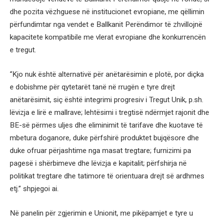
dhe pozita vëzhguese në institucionet evropiane, me qëllimin
përfundimtar nga vendet e Ballkanit Perëndimor të zhvillojnë
kapacitete kompatibile me vlerat evropiane dhe konkurrencën
e tregut.
“Kjo nuk është alternativë për anëtarësimin e plotë, por diçka
e dobishme për qytetarët tanë në rrugën e tyre drejt
anëtarësimit, siç është integrimi progresiv i Tregut Unik, p.sh.
lëvizja e lirë e mallrave; lehtësimi i tregtisë ndërmjet rajonit dhe
BE-së përmes uljes dhe eliminimit të tarifave dhe kuotave të
mbetura doganore, duke përfshirë produktet bujqësore dhe
duke ofruar përjashtime nga masat tregtare; furnizimi pa
pagesë i shërbimeve dhe lëvizja e kapitalit; përfshirja në
politikat tregtare dhe tatimore të orientuara drejt së ardhmes
etj.” shpjegoi ai.
Në panelin për zgjerimin e Unionit, me pikëpamjet e tyre u