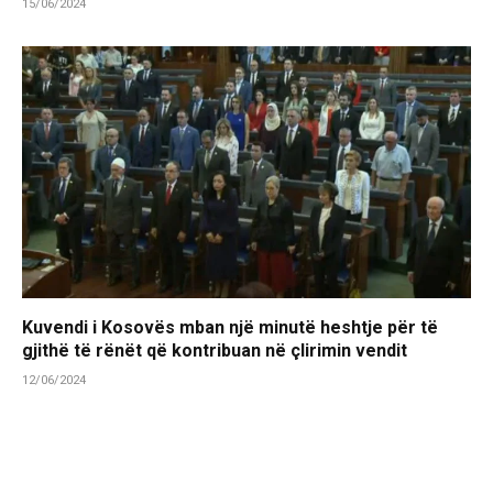
15/06/2024
Kuvendi i Kosovës mban një minutë heshtje për të
gjithë të rënët që kontribuan në çlirimin vendit
12/06/2024