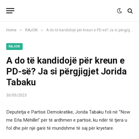
»
»
Home
RAJON
A do të kandidojë për kreun e PD-së? Ja si përgjigjet Jorida Tabaku
RAJON
A do të kandidojë për kreun e
PD-së? Ja si përgjigjet Jorida
Tabaku
30/05/2023
Deputetja e Partisë Demokratike, Jorida Tabaku foli në “Now
me Erla Mëhillin” për të ardhmen e partisë, ku ndër të tjera u
fol dhe për një garë të mundshme të saj për kryetare.