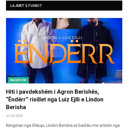
LAJMET E FUNDIT
MAQEDONI
Hiti i pavdekshëm i Agron Berishës,
“Ëndërr” risillet nga Luiz Ejlli e Lindon
Berisha
21/02/2025
Këngëtari nga Shkupi, Lindon Berisha së bashku me artistin nga