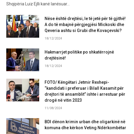
Shqipëria Luiz Ejlli kanë lanësuar…
Nëse është drejtësi, le të jetë për të gjithë!
A do të mbajnë përgjegjësi Mickoski dhe
Qeveria ashtu si Grubi dhe Kovaçevski?
18/12/2024
Hakmarrjet politike po shkatërrojnë
drejtësinë!
18/12/2024
FOTO/ Këngëtari Jetmir Rexhepi-
“kandidati i preferuar i Bilall Kasamit për
drejtori të ansamblit” ishte i arrestuar për
drogë në vitin 2023
11/08/2024
BDI dënon krimin urban dhe oligarkinë në
komuna dhe kërkon Veting Ndërkombëtar