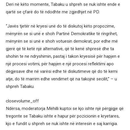
Deri në këto momente, Tabaku u shpreh se nuk ishte ende e
qartë se çfarë do të ndodhte me zgjedhjet në PD.
“Javës tjetër në kryesi unë do të diskutoj këto propozime,
mënyrën se si unë e shoh Partinë Demokratike të ringrihet,
mënyrën se si unë e shoh votuesin demokrat, por edhe më
gjerë që të ketë një alternativë, që të kenë shpresë dhe ta
shohin te ne ndryshimin, pastaj i takon kryesisë për hapjen e
një procesi votimi, për hapjen e një procesi reflektimi apo
dëgjesave dhe në varësi edhe të diskutimeve që do të kemi
atje, do të marrim edhe vendimet që na takojnë secilit,” – u
shpreh Tabaku.
closevolume_off
Ndërsa, moderatorja Mëhilli kuptoi se kjo ishte një përgjigje që
tregonte se Tabaku ishte e hapur për pozicionin e kryetares,
kjo e fundit u shpreh se nuk ishte në interesin e saj karrigia.