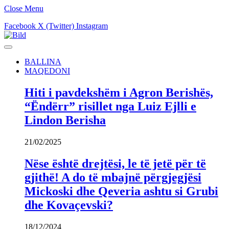
Close Menu
Facebook
X (Twitter)
Instagram
BALLINA
MAQEDONI
Hiti i pavdekshëm i Agron Berishës,
“Ëndërr” risillet nga Luiz Ejlli e
Lindon Berisha
21/02/2025
Nëse është drejtësi, le të jetë për të
gjithë! A do të mbajnë përgjegjësi
Mickoski dhe Qeveria ashtu si Grubi
dhe Kovaçevski?
18/12/2024