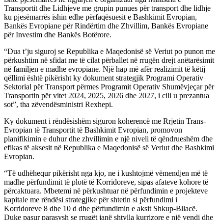
Transportit dhe Lidhjeve me grupin punues për transport dhe lidhje
ku pjesëmarrës ishin edhe përfaqësuesit e Bashkimit Evropian,
Bankës Evropiane për Rindërtim dhe Zhvillim, Bankës Evropiane
për Investim dhe Bankës Botërore.
“Dua t’ju siguroj se Republika e Maqedonisë së Veriut po punon me
përkushtim në sfidat me të cilat përballet në rrugën drejt anëtarësimit
në familjen e madhe evropiane. Një hap më afër realizimit të këtij
qëllimi është pikërisht ky dokument strategjik Programi Operativ
Sektorial për Transport përmes Programit Operativ Shumëvjeçar për
Transportin për vitet 2024, 2025, 2026 dhe 2027, i cili u prezantua
sot”, tha zëvendësministri Rexhepi.
Ky dokument i rëndësishëm siguron koherencë me Rrjetin Trans-
Evropian të Transportit të Bashkimit Evropian, promovon
planifikimin e duhur dhe zhvillimin e një niveli të qëndrueshëm dhe
efikas të aksesit në Republika e Maqedonisë së Veriut dhe Bashkimi
Evropian.
“Të udhëhequr pikërisht nga kjo, ne i kushtojmë vëmendjen më të
madhe përfundimit të plotë të Korridoreve, sipas afateve kohore të
përcaktuara. Mbetemi në përkushtuar në përfundimin e projekteve
kapitale me rëndësi strategjike për shtetin si përfundimi i
Korridoreve 8 dhe 10 d dhe përfundimin e aksit Shkup-Bllacë.
Duke pasur parasysh se rrugët janë shtylla kurrizore e një vendi dhe