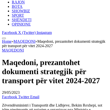
RAJON
BOTA
SHOWBIZ
SPORT
SHËNDETI
OPINIONE
Facebook
X (Twitter)
Instagram
Home
»
MAQEDONI
»
Maqedoni, prezantohet dokumenti strategjik
për transport për vitet 2024-2027
MAQEDONI
Maqedoni, prezantohet
dokumenti strategjik për
transport për vitet 2024-2027
29/05/2023
Facebook
Twitter
Email
Zëvendësministri i Transportit dhe Lidhjeve, Bekim Rexhepi, sot
ishte pjesëmarrës në ngjarjen e organizuar nga Ministria e