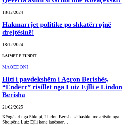
Qeveria ashtu si Grubi dhe Kovaçevski?
18/12/2024
Hakmarrjet politike po shkatërrojnë
drejtësinë!
18/12/2024
LAJMET E FUNDIT
MAQEDONI
Hiti i pavdekshëm i Agron Berishës,
“Ëndërr” risillet nga Luiz Ejlli e Lindon
Berisha
21/02/2025
Këngëtari nga Shkupi, Lindon Berisha së bashku me artistin nga
Shqipëria Luiz Ejlli kanë lanësuar…