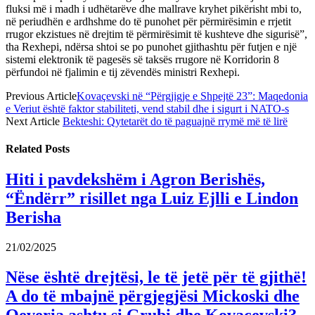
fluksi më i madh i udhëtarëve dhe mallrave kryhet pikërisht mbi to,
në periudhën e ardhshme do të punohet për përmirësimin e rrjetit
rrugor ekzistues në drejtim të përmirësimit të kushteve dhe sigurisë”,
tha Rexhepi, ndërsa shtoi se po punohet gjithashtu për futjen e një
sistemi elektronik të pagesës së taksës rrugore në Korridorin 8
përfundoi në fjalimin e tij zëvendës ministri Rexhepi.
Previous Article
Kovaçevski në “Përgjigje e Shpejtë 23”: Maqedonia
e Veriut është faktor stabiliteti, vend stabil dhe i sigurt i NATO-s
Next Article
Bekteshi: Qytetarët do të paguajnë rrymë më të lirë
Related
Posts
Hiti i pavdekshëm i Agron Berishës,
“Ëndërr” risillet nga Luiz Ejlli e Lindon
Berisha
21/02/2025
Nëse është drejtësi, le të jetë për të gjithë!
A do të mbajnë përgjegjësi Mickoski dhe