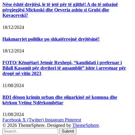
Nëse është drejtësi, le të jetë për të gjithë! A do të mbajnë
përgjegjësi Mickoski dhe Qeveria ashtu si Grubi dhe
Kovaçevski?
18/12/2024
Hakmarrjet politike po shkatërrojnë drejtësinë!
18/12/2024
FOTO/ Këngëtari Jetmir Rexhepi- “kandidati i preferuar i
Bilall Kasamit për drejtori të ansamblit” ishte i arrestuar për
drogë në vitin 2023
11/08/2024
BDI dënon krimin urban dhe oligarkinë në komuna dhe
kërkon Veting Ndërkombëtar
11/08/2024
Facebook
X (Twitter)
Instagram
Pinterest
© 2026 ThemeSphere. Designed by
ThemeSphere
.
Submit