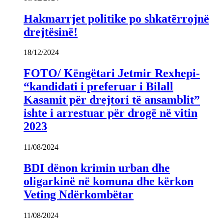
Hakmarrjet politike po shkatërrojnë
drejtësinë!
18/12/2024
FOTO/ Këngëtari Jetmir Rexhepi-
“kandidati i preferuar i Bilall
Kasamit për drejtori të ansamblit”
ishte i arrestuar për drogë në vitin
2023
11/08/2024
BDI dënon krimin urban dhe
oligarkinë në komuna dhe kërkon
Veting Ndërkombëtar
11/08/2024