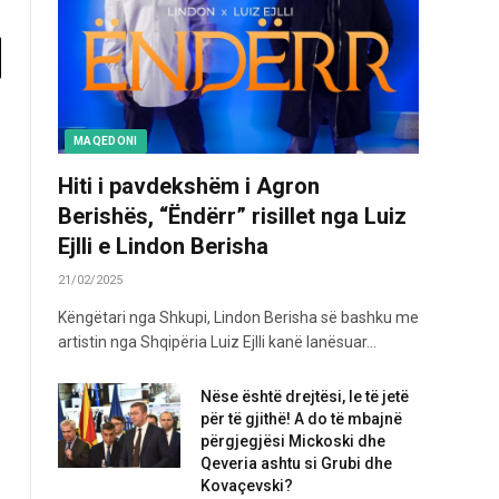
MAQEDONI
Hiti i pavdekshëm i Agron
Berishës, “Ëndërr” risillet nga Luiz
Ejlli e Lindon Berisha
21/02/2025
Këngëtari nga Shkupi, Lindon Berisha së bashku me
artistin nga Shqipëria Luiz Ejlli kanë lanësuar…
Nëse është drejtësi, le të jetë
për të gjithë! A do të mbajnë
përgjegjësi Mickoski dhe
Qeveria ashtu si Grubi dhe
Kovaçevski?