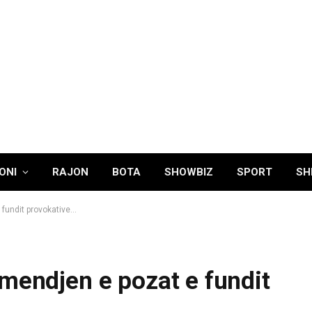
ONI
RAJON
BOTA
SHOWBIZ
SPORT
SH
 fundit provokative…
mendjen e pozat e fundit