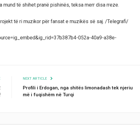
tia mund të shihet pranë pishinës, teksa merr disa rreze.
ojekt të ri muzikor për fansat e muzikës së saj. /Telegrafi/
_source=ig_embed&ig_rid=37b387b4-052a-40a9-a38e-
E
NEXT ARTICLE
2
Profili i Erdogan, nga shitës limonadash tek njeriu
!
më i fuqishëm në Turqi