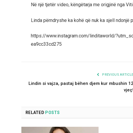
Në një tjetër video, këngëtarja me origjinë nga Vi
Linda përndryshe ka kohë që nuk ka sjell ndonjë pr
https://www.instagram.com/linditaworld/?utm
ea9cc33cd275
PREVIOUS ARTICL
Lindin si vajza, pastaj bëhen djem kur mbushin 1
vjeç
RELATED
POSTS