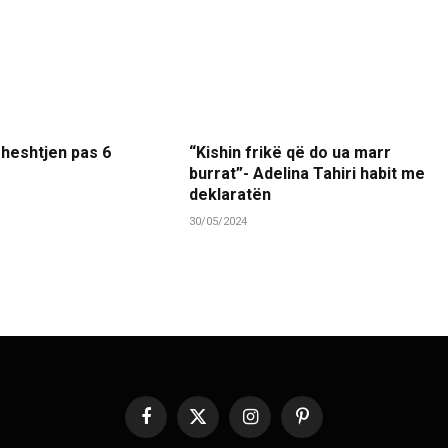
 heshtjen pas 6
“Kishin frikë që do ua marr
burrat”- Adelina Tahiri habit me
deklaratën
30/05/2024
Facebook
X
Instagram
Pinterest
(Twitter)