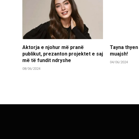
Aktorja e njohur më pranë
Tayna thyen
publikut, prezanton projektet e saj
muajsh!
më të fundit ndryshe
04/06/2024
08/06/2024