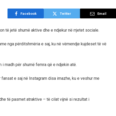
Facebook
Twitter
Email
on të jetë shumë aktive dhe e ndjekur në rrjetet sociale.
hme nga përditshmëria e saj, ku në vëmendje kujdeset të vë
rim i madh për shumë femra që e ndjekin atë.
 për fansat e saj në Instagram disa imazhe, ku e veshur me
dhe të pasmet atraktive – të cilat vijnë si rezultat i