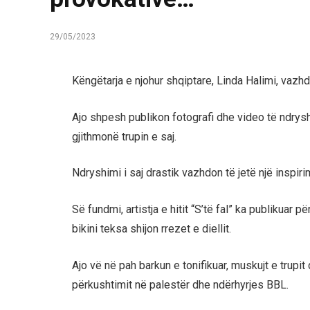
29/05/2023
Këngëtarja e njohur shqiptare, Linda Halimi, vazhd
Ajo shpesh publikon fotografi dhe video të ndrys
gjithmonë trupin e saj.
Ndryshimi i saj drastik vazhdon të jetë një inspi
Së fundmi, artistja e hitit “S’të fal” ka publikuar
bikini teksa shijon rrezet e diellit.
Ajo vë në pah barkun e tonifikuar, muskujt e trupit 
përkushtimit në palestër dhe ndërhyrjes BBL.