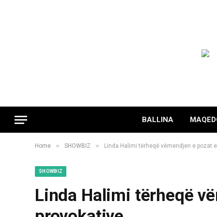
BALLINA
MAQED
»
»
Home
SHOWBIZ
Linda Halimi tërheqë vëmendjen e pozat e
SHOWBIZ
Linda Halimi tërheqë vë
provokative…