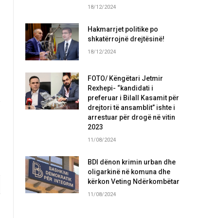
18/12/2024
Hakmarrjet politike po
shkatërrojnë drejtësinë!
18/12/2024
FOTO/ Këngëtari Jetmir
Rexhepi- “kandidati i
preferuar i Bilall Kasamit për
drejtori të ansamblit” ishte i
arrestuar për drogë në vitin
2023
11/08/2024
BDI dënon krimin urban dhe
oligarkinë në komuna dhe
kërkon Veting Ndërkombëtar
11/08/2024