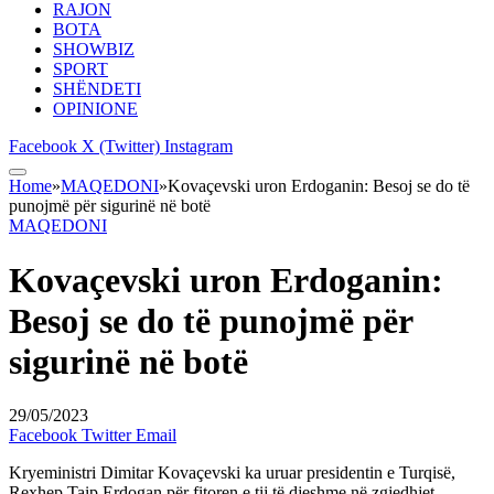
RAJON
BOTA
SHOWBIZ
SPORT
SHËNDETI
OPINIONE
Facebook
X (Twitter)
Instagram
Home
»
MAQEDONI
»
Kovaçevski uron Erdoganin: Besoj se do të
punojmë për sigurinë në botë
MAQEDONI
Kovaçevski uron Erdoganin:
Besoj se do të punojmë për
sigurinë në botë
29/05/2023
Facebook
Twitter
Email
Kryeministri Dimitar Kovaçevski ka uruar presidentin e Turqisë,
Rexhep Taip Erdogan për fitoren e tij të djeshme në zgjedhjet