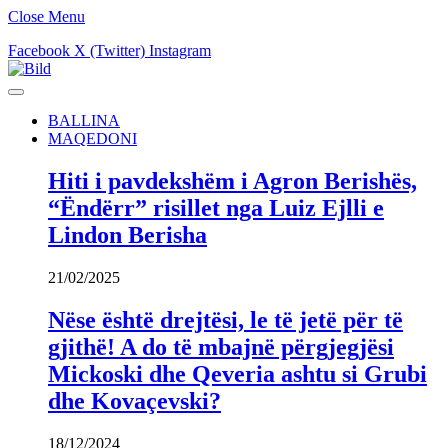
Close Menu
Facebook
X (Twitter)
Instagram
BALLINA
MAQEDONI
Hiti i pavdekshëm i Agron Berishës,
“Ëndërr” risillet nga Luiz Ejlli e
Lindon Berisha
21/02/2025
Nëse është drejtësi, le të jetë për të
gjithë! A do të mbajnë përgjegjësi
Mickoski dhe Qeveria ashtu si Grubi
dhe Kovaçevski?
18/12/2024