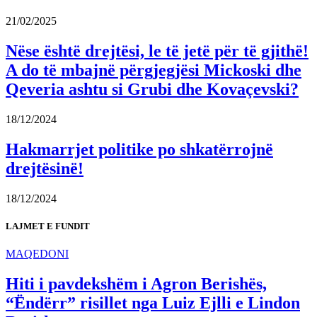
21/02/2025
Nëse është drejtësi, le të jetë për të gjithë!
A do të mbajnë përgjegjësi Mickoski dhe
Qeveria ashtu si Grubi dhe Kovaçevski?
18/12/2024
Hakmarrjet politike po shkatërrojnë
drejtësinë!
18/12/2024
LAJMET E FUNDIT
MAQEDONI
Hiti i pavdekshëm i Agron Berishës,
“Ëndërr” risillet nga Luiz Ejlli e Lindon