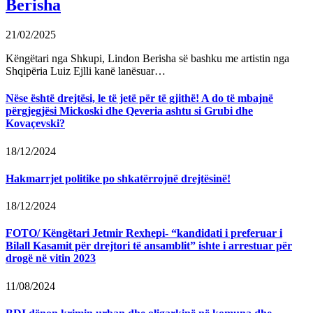
Berisha
21/02/2025
Këngëtari nga Shkupi, Lindon Berisha së bashku me artistin nga
Shqipëria Luiz Ejlli kanë lanësuar…
Nëse është drejtësi, le të jetë për të gjithë! A do të mbajnë
përgjegjësi Mickoski dhe Qeveria ashtu si Grubi dhe
Kovaçevski?
18/12/2024
Hakmarrjet politike po shkatërrojnë drejtësinë!
18/12/2024
FOTO/ Këngëtari Jetmir Rexhepi- “kandidati i preferuar i
Bilall Kasamit për drejtori të ansamblit” ishte i arrestuar për
drogë në vitin 2023
11/08/2024