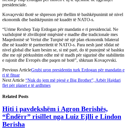
presidenciale.
Kovaçevski thotë se shpreson për thellim të bashkëpunimit në nivel
ekonomik dhe bashkëpunim në kuadër të NATO-s.
“Urime Rexhep Taip Erdogan për mandatin e ri presidencial. Ne
vazhdojmë të zhvillojmë miqësinë e madhe dhe tradicionale mes
Maqedonisë së Veriut dhe Turqisë në një plan ekonomik bilateral
dhe në kuadër të partneritetit të NATO-s. Para nesh janë sfidat në
nivel global dhe kam besim se, si më parë, do të punojmë së bashku
dhe me një përkushtim edhe më të madh për sigurinë dhe stabilitetin
e rajonit dhe Evropës dhe paqen në botë”, shkruan Kovaçevski.
Previous Article
Grubi uron presidentin turk Erdogan për mandatin e
ri të fituar
Next Article
“Nuk do jem më pjesë e Big Brother”, Arbër Hajdari
flet për planet e të ardhmes
Related
Posts
Hiti i pavdekshëm i Agron Berishës,
“Ëndërr” risillet nga Luiz Ejlli e Lindon
Berisha