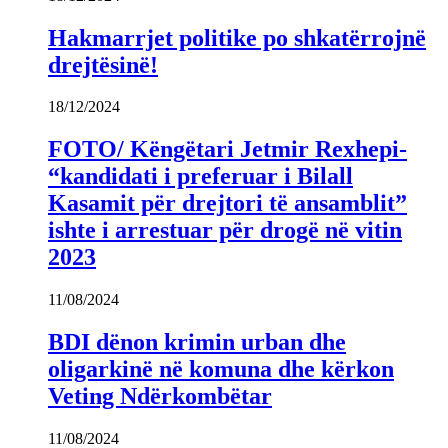
Hakmarrjet politike po shkatërrojnë
drejtësinë!
18/12/2024
FOTO/ Këngëtari Jetmir Rexhepi-
“kandidati i preferuar i Bilall
Kasamit për drejtori të ansamblit”
ishte i arrestuar për drogë në vitin
2023
11/08/2024
BDI dënon krimin urban dhe
oligarkinë në komuna dhe kërkon
Veting Ndërkombëtar
11/08/2024