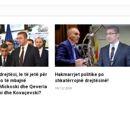
rejtësi, le të jetë për
Hakmarrjet politike po
 do të mbajnë
shkatërrojnë drejtësinë!
 Mickoski dhe Qeveria
18/12/2024
ubi dhe Kovaçevski?