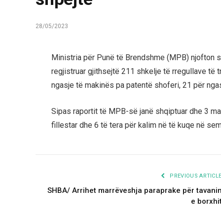
28/05/2023
Ministria për Punë të Brendshme (MPB) njofton se
regjistruar gjithsejtë 211 shkelje të rregullave të t
ngasje të makinës pa patentë shoferi, 21 për ngas
Sipas raportit të MPB-së janë shqiptuar dhe 3 mas
fillestar dhe 6 të tera për kalim në të kuqe në se
PREVIOUS ARTICL
SHBA/ Arrihet marrëveshja paraprake për tavani
e borxhi