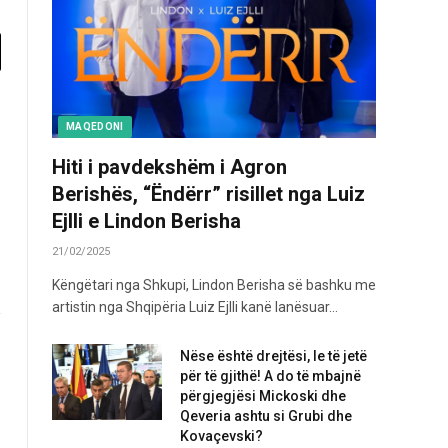
MAQEDONI
Hiti i pavdekshëm i Agron
Berishës, “Ëndërr” risillet nga Luiz
Ejlli e Lindon Berisha
21/02/2025
Këngëtari nga Shkupi, Lindon Berisha së bashku me
artistin nga Shqipëria Luiz Ejlli kanë lanësuar…
Nëse është drejtësi, le të jetë
për të gjithë! A do të mbajnë
përgjegjësi Mickoski dhe
Qeveria ashtu si Grubi dhe
Kovaçevski?