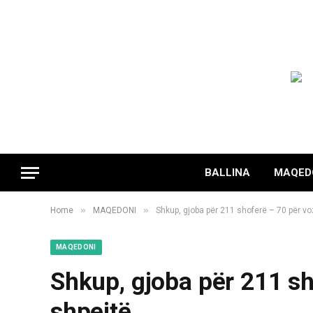
BALLINA
MAQED
»
»
Home
MAQEDONI
Shkup, gjoba për 211 shoferë – 70 për voz
MAQEDONI
Shkup, gjoba për 211 sh
shpejtë