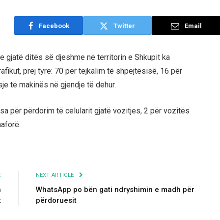
Facebook
Twitter
Email
 gjatë ditës së djeshme në territorin e Shkupit ka
rafikut, prej tyre: 70 për tejkalim të shpejtësisë, 16 për
je të makinës në gjendje të dehur.
a për përdorim të celularit gjatë vozitjes, 2 për vozitës
maforë.
E
NEXT ARTICLE
n
WhatsApp po bën gati ndryshimin e madh për
t
përdoruesit