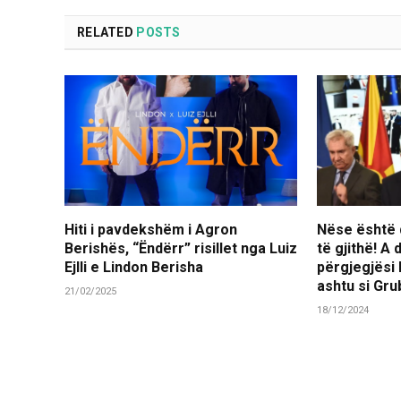
RELATED
POSTS
Hiti i pavdekshëm i Agron
Nëse është d
Berishës, “Ëndërr” risillet nga Luiz
të gjithë! A
Ejlli e Lindon Berisha
përgjegjësi
ashtu si Gr
21/02/2025
18/12/2024