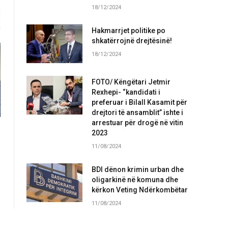
18/12/2024
Hakmarrjet politike po
shkatërrojnë drejtësinë!
18/12/2024
FOTO/ Këngëtari Jetmir
Rexhepi- “kandidati i
preferuar i Bilall Kasamit për
drejtori të ansamblit” ishte i
arrestuar për drogë në vitin
2023
11/08/2024
BDI dënon krimin urban dhe
oligarkinë në komuna dhe
kërkon Veting Ndërkombëtar
11/08/2024