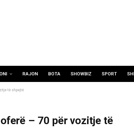
ONI
RAJON
BOTA
SHOWBIZ
SPORT
SH
itje të shpejtë
oferë – 70 për vozitje të