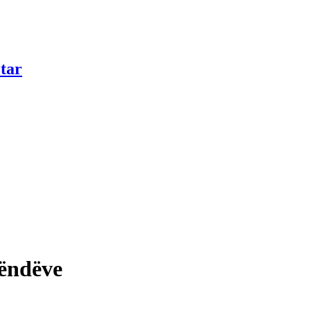
tar
lëndëve