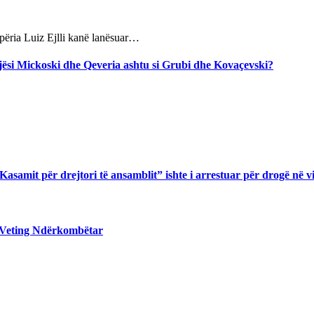
përia Luiz Ejlli kanë lanësuar…
jegjësi Mickoski dhe Qeveria ashtu si Grubi dhe Kovaçevski?
asamit për drejtori të ansamblit” ishte i arrestuar për drogë në v
 Veting Ndërkombëtar