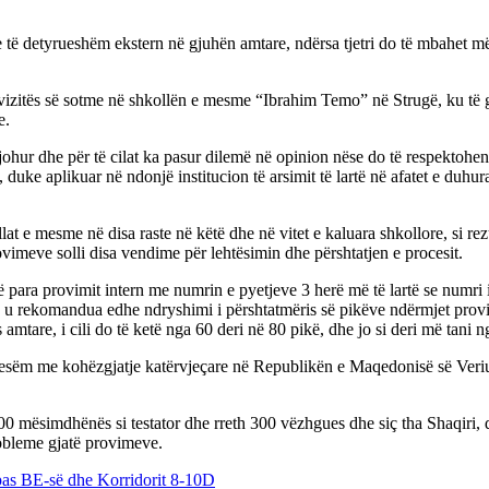
e të detyrueshëm ekstern në gjuhën amtare, ndërsa tjetri do të mbahet m
ë vizitës së sotme në shkollën e mesme “Ibrahim Temo” në Strugë, ku të 
e.
 njohur dhe për të cilat ka pasur dilemë në opinion nëse do të respektohen
, duke aplikuar në ndonjë institucion të arsimit të lartë në afatet e duh
lat e mesme në disa raste në këtë dhe në vitet e kaluara shkollore, si 
meve solli disa vendime për lehtësimin dhe përshtatjen e procesit.
vë para provimit intern me numrin e pyetjeve 3 herë më të lartë se numr
rsa u rekomandua edhe ndryshimi i përshtatmëris së pikëve ndërmjet provi
ës amtare, i cili do të ketë nga 60 deri në 80 pikë, dhe jo si deri më tan
sëm me kohëzgjatje katërvjeçare në Republikën e Maqedonisë së Veriut
00 mësimdhënës si testator dhe rreth 300 vëzhgues dhe siç tha Shaqiri, d
probleme gjatë provimeve.
as BE-së dhe Korridorit 8-10D