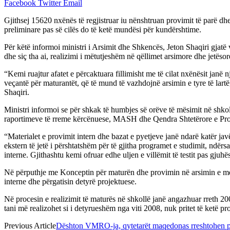
Facebook
Twitter
Email
Gjithsej 15620 nxënës të regjistruar iu nënshtruan provimit të parë dh
preliminare pas së cilës do të ketë mundësi për kundërshtime.
Për këtë informoi ministri i Arsimit dhe Shkencës, Jeton Shaqiri gjat
dhe siç tha ai, realizimi i mëtutjeshëm në qëllimet arsimore dhe jetësor
“Kemi ruajtur afatet e përcaktuara fillimisht me të cilat nxënësit janë
veçantë për maturantët, që të mund të vazhdojnë arsimin e tyre të lartë
Shaqiri.
Ministri informoi se për shkak të humbjes së orëve të mësimit në shkol
raportimeve të rreme kërcënuese, MASH dhe Qendra Shtetërore e Provi
“Materialet e provimit intern dhe bazat e pyetjeve janë ndarë katër ja
ekstern të jetë i përshtatshëm për të gjitha programet e studimit, ndë
interne. Gjithashtu kemi ofruar edhe uljen e villëmit të testit pas gjuh
Në përputhje me Konceptin për maturën dhe provimin në arsimin e me
interne dhe përgatisin detyrë projektuese.
Në procesin e realizimit të maturës në shkollë janë angazhuar rreth 20
tani më realizohet si i detyrueshëm nga viti 2008, nuk pritet të ketë 
Previous Article
Dështon VMRO-ja, qytetarët maqedonas rreshtohen p