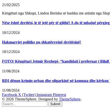
21/02/2025
Këngëtari nga Shkupi, Lindon Berisha së bashku me artistin nga Shqi
Nëse është drejtësi, le të jetë për të gjithë! A do të mbajnë përg
18/12/2024
Hakmarrjet politike po shkatërrojnë drejtësinë!
18/12/2024
FOTO/ Këngëtari Jetmir Rexhepi- “kandidati i preferuar i Bilall K
11/08/2024
BDI dënon krimin urban dhe oligarkinë në komuna dhe kërkon
11/08/2024
Facebook
X (Twitter)
Instagram
Pinterest
© 2026 ThemeSphere. Designed by
ThemeSphere
.
Submit