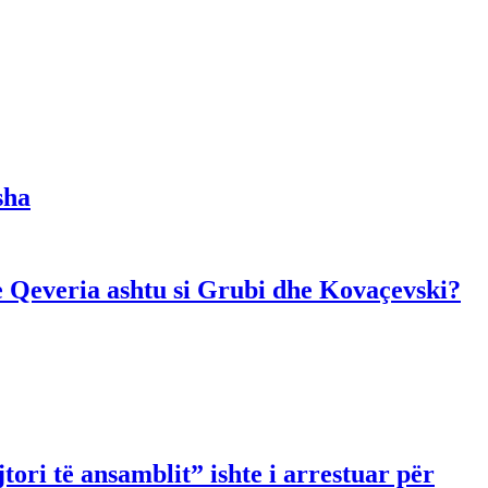
sha
dhe Qeveria ashtu si Grubi dhe Kovaçevski?
ori të ansamblit” ishte i arrestuar për