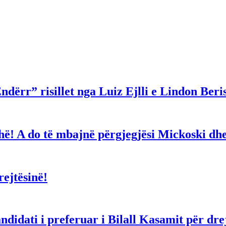
ndërr” risillet nga Luiz Ejlli e Lindon Beri
gjithë! A do të mbajnë përgjegjësi Mickoski 
ejtësinë!
dati i preferuar i Bilall Kasamit për drejt