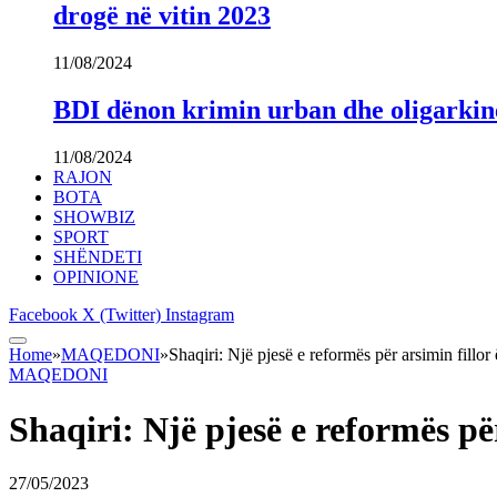
drogë në vitin 2023
11/08/2024
BDI dënon krimin urban dhe oligarki
11/08/2024
RAJON
BOTA
SHOWBIZ
SPORT
SHËNDETI
OPINIONE
Facebook
X (Twitter)
Instagram
Home
»
MAQEDONI
»
Shaqiri: Një pjesë e reformës për arsimin fillor
MAQEDONI
Shaqiri: Një pjesë e reformës pë
27/05/2023