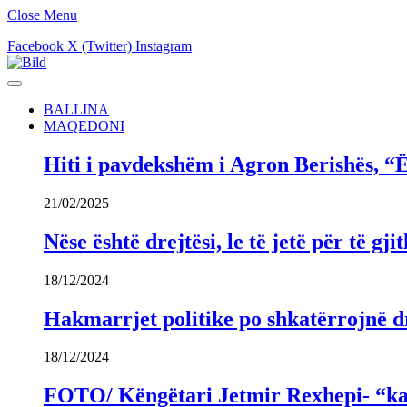
Close Menu
Facebook
X (Twitter)
Instagram
BALLINA
MAQEDONI
Hiti i pavdekshëm i Agron Berishës, “Ë
21/02/2025
Nëse është drejtësi, le të jetë për të 
18/12/2024
Hakmarrjet politike po shkatërrojnë dr
18/12/2024
FOTO/ Këngëtari Jetmir Rexhepi- “kandi