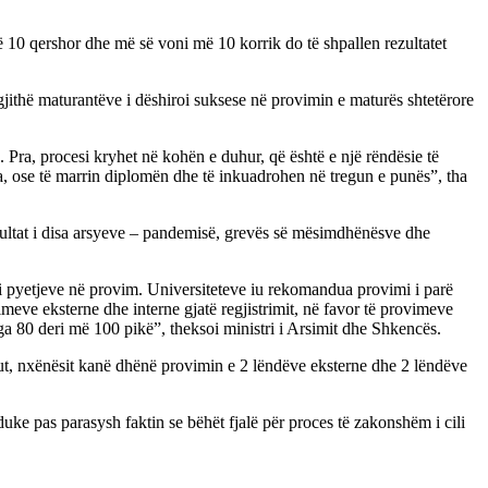
ë 10 qershor dhe më së voni më 10 korrik do të shpallen rezultatet
gjithë maturantëve i dëshiroi suksese në provimin e maturës shtetërore
. Pra, procesi kryhet në kohën e duhur, që është e një rëndësie të
ura, ose të marrin diplomën dhe të inkuadrohen në tregun e punës”, tha
rezultat i disa arsyeve – pandemisë, grevës së mësimdhënësve dhe
i i pyetjeve në provim. Universiteteve iu rekomandua provimi i parë
meve eksterne dhe interne gjatë regjistrimit, në favor të provimeve
i nga 80 deri më 100 pikë”, theksoi ministri i Arsimit dhe Shkencës.
, nxënësit kanë dhënë provimin e 2 lëndëve eksterne dhe 2 lëndëve
uke pas parasysh faktin se bëhët fjalë për proces të zakonshëm i cili