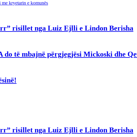
i me kryetarin e komunës
r” risillet nga Luiz Ejlli e Lindon Berisha
hë! A do të mbajnë përgjegjësi Mickoski dhe 
ësinë!
r” risillet nga Luiz Ejlli e Lindon Berisha