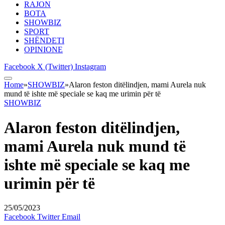
RAJON
BOTA
SHOWBIZ
SPORT
SHËNDETI
OPINIONE
Facebook
X (Twitter)
Instagram
Home
»
SHOWBIZ
»
Alaron feston ditëlindjen, mami Aurela nuk
mund të ishte më speciale se kaq me urimin për të
SHOWBIZ
Alaron feston ditëlindjen,
mami Aurela nuk mund të
ishte më speciale se kaq me
urimin për të
25/05/2023
Facebook
Twitter
Email