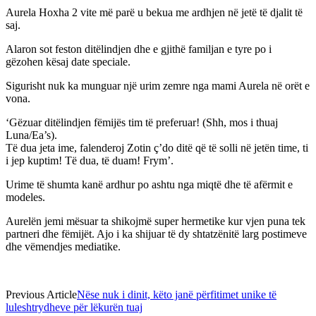
Aurela Hoxha 2 vite më parë u bekua me ardhjen në jetë të djalit të
saj.
Alaron sot feston ditëlindjen dhe e gjithë familjan e tyre po i
gëzohen kësaj date speciale.
Sigurisht nuk ka munguar një urim zemre nga mami Aurela në orët e
vona.
‘Gëzuar ditëlindjen fëmijës tim të preferuar! (Shh, mos i thuaj
Luna/Ea’s).
Të dua jeta ime, falenderoj Zotin ç’do ditë që të solli në jetën time, ti
i jep kuptim! Të dua, të duam! Frym’.
Urime të shumta kanë ardhur po ashtu nga miqtë dhe të afërmit e
modeles.
Aurelën jemi mësuar ta shikojmë super hermetike kur vjen puna tek
partneri dhe fëmijët. Ajo i ka shijuar të dy shtatzënitë larg postimeve
dhe vëmendjes mediatike.
Previous Article
Nëse nuk i dinit, këto janë përfitimet unike të
luleshtrydheve për lëkurën tuaj