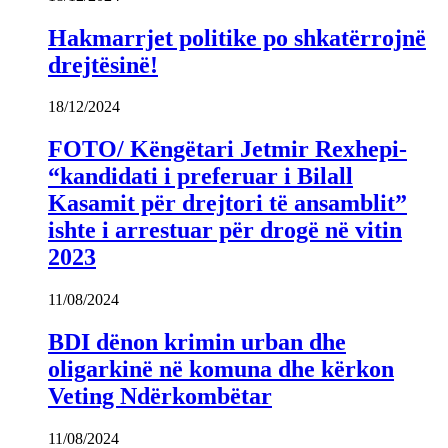
Hakmarrjet politike po shkatërrojnë
drejtësinë!
18/12/2024
FOTO/ Këngëtari Jetmir Rexhepi-
“kandidati i preferuar i Bilall
Kasamit për drejtori të ansamblit”
ishte i arrestuar për drogë në vitin
2023
11/08/2024
BDI dënon krimin urban dhe
oligarkinë në komuna dhe kërkon
Veting Ndërkombëtar
11/08/2024