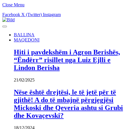
Close Menu
Facebook
X (Twitter)
Instagram
BALLINA
MAQEDONI
Hiti i pavdekshëm i Agron Berishës,
“Ëndërr” risillet nga Luiz Ejlli e
Lindon Berisha
21/02/2025
Nëse është drejtësi, le të jetë për të
gjithë! A do të mbajnë përgjegjësi
Mickoski dhe Qeveria ashtu si Grubi
dhe Kovaçevski?
18/12/2024