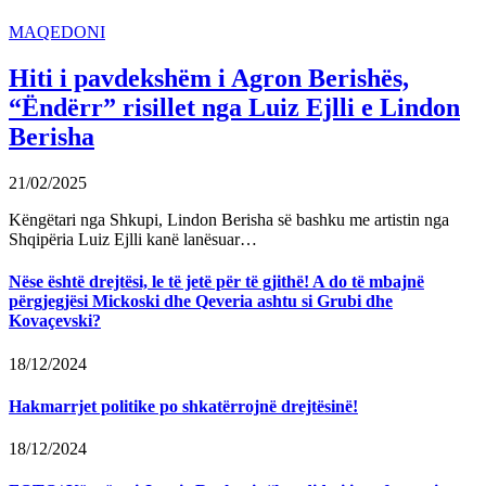
MAQEDONI
Hiti i pavdekshëm i Agron Berishës,
“Ëndërr” risillet nga Luiz Ejlli e Lindon
Berisha
21/02/2025
Këngëtari nga Shkupi, Lindon Berisha së bashku me artistin nga
Shqipëria Luiz Ejlli kanë lanësuar…
Nëse është drejtësi, le të jetë për të gjithë! A do të mbajnë
përgjegjësi Mickoski dhe Qeveria ashtu si Grubi dhe
Kovaçevski?
18/12/2024
Hakmarrjet politike po shkatërrojnë drejtësinë!
18/12/2024