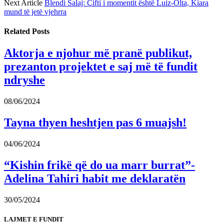
Next Article
Blendi Salaj: Çifti i momentit është Luiz-Olta, Kiara
mund të jetë vjehrra
Related
Posts
Aktorja e njohur më pranë publikut,
prezanton projektet e saj më të fundit
ndryshe
08/06/2024
Tayna thyen heshtjen pas 6 muajsh!
04/06/2024
“Kishin frikë që do ua marr burrat”-
Adelina Tahiri habit me deklaratën
30/05/2024
LAJMET E FUNDIT