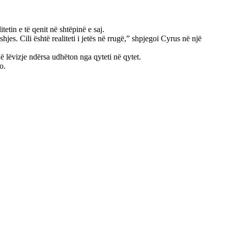
in e të qenit në shtëpinë e saj.
es. Cili është realiteti i jetës në rrugë,” shpjegoi Cyrus në një
në lëvizje ndërsa udhëton nga qyteti në qytet.
o.