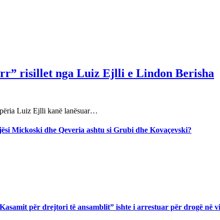
r” risillet nga Luiz Ejlli e Lindon Berisha
përia Luiz Ejlli kanë lanësuar…
jegjësi Mickoski dhe Qeveria ashtu si Grubi dhe Kovaçevski?
asamit për drejtori të ansamblit” ishte i arrestuar për drogë në v