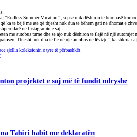
s.
aj “Endless Summer Vacation” , sepse nuk dëshiron të humbasë komoditet
ë ka të bëjë me atë që thjesht nuk dua të bëhem gati në dhomat e zhveshj
 shpërndarë në Instagramin e saj.
 jetën me autobus turne dhe se ajo nuk dëshiron të flejë në një automjet 
osen. Thjesht nuk dua të fle në një autobus në lëvizje”, ka shkruar aj
e sjellin koleksionin e tyre të përbashkët
’
ton projektet e saj më të fundit ndryshe
ina Tahiri habit me deklaratën