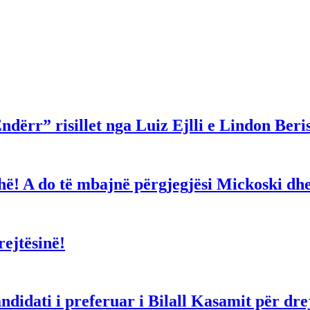
ndërr” risillet nga Luiz Ejlli e Lindon Beri
gjithë! A do të mbajnë përgjegjësi Mickoski 
ejtësinë!
dati i preferuar i Bilall Kasamit për drejt