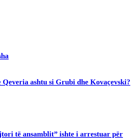
sha
dhe Qeveria ashtu si Grubi dhe Kovaçevski?
ori të ansamblit” ishte i arrestuar për