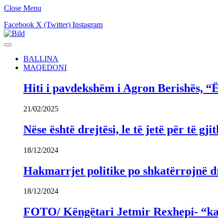
Close Menu
Facebook
X (Twitter)
Instagram
BALLINA
MAQEDONI
Hiti i pavdekshëm i Agron Berishës, “Ë
21/02/2025
Nëse është drejtësi, le të jetë për të 
18/12/2024
Hakmarrjet politike po shkatërrojnë dr
18/12/2024
FOTO/ Këngëtari Jetmir Rexhepi- “kandi