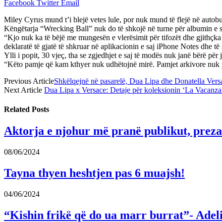
Facebook
Twitter
Email
Miley Cyrus mund t’i blejë vetes lule, por nuk mund të flejë në autobu
Këngëtarja “Wrecking Ball” nuk do të shkojë në turne për albumin e s
“Kjo nuk ka të bëjë me mungesën e vlerësimit për tifozët dhe gjithçka q
deklaratë të gjatë të shkruar në aplikacionin e saj iPhone Notes dhe të
Ylli i popit, 30 vjeç, tha se zgjedhjet e saj të modës nuk janë bërë për
“Këto pamje që kam kthyer nuk udhëtojnë mirë. Pamjet arkivore nuk pal
Previous Article
Shkëlqejnë në pasarelë, Dua Lipa dhe Donatella Versac
Next Article
Dua Lipa x Versace: Detaje për koleksionin ‘La Vacanza
Related
Posts
Aktorja e njohur më pranë publikut, prezan
08/06/2024
Tayna thyen heshtjen pas 6 muajsh!
04/06/2024
“Kishin frikë që do ua marr burrat”- Adel