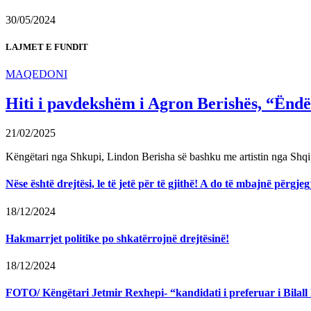
30/05/2024
LAJMET E FUNDIT
MAQEDONI
Hiti i pavdekshëm i Agron Berishës, “Ëndër
21/02/2025
Këngëtari nga Shkupi, Lindon Berisha së bashku me artistin nga Shqi
Nëse është drejtësi, le të jetë për të gjithë! A do të mbajnë përg
18/12/2024
Hakmarrjet politike po shkatërrojnë drejtësinë!
18/12/2024
FOTO/ Këngëtari Jetmir Rexhepi- “kandidati i preferuar i Bilall K