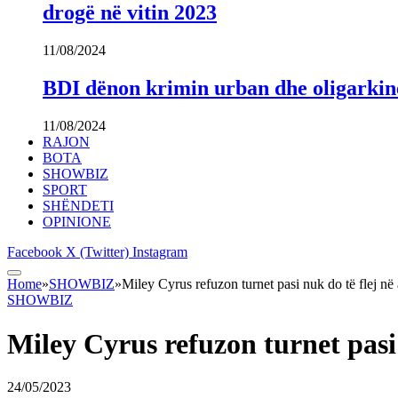
drogë në vitin 2023
11/08/2024
BDI dënon krimin urban dhe oligarki
11/08/2024
RAJON
BOTA
SHOWBIZ
SPORT
SHËNDETI
OPINIONE
Facebook
X (Twitter)
Instagram
Home
»
SHOWBIZ
»
Miley Cyrus refuzon turnet pasi nuk do të flej në
SHOWBIZ
Miley Cyrus refuzon turnet pasi
24/05/2023