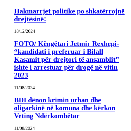
Hakmarrjet politike po shkatërrojnë
drejtësinë!
18/12/2024
FOTO/ Këngëtari Jetmir Rexhepi-
“kandidati i preferuar i Bilall
Kasamit për drejtori të ansamblit”
ishte i arrestuar për drogë në vitin
2023
11/08/2024
BDI dënon krimin urban dhe
oligarkinë në komuna dhe kërkon
Veting Ndërkombëtar
11/08/2024