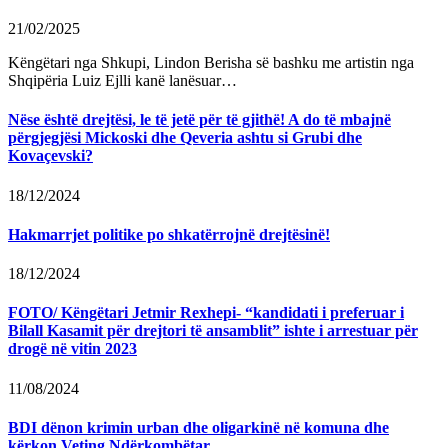
21/02/2025
Këngëtari nga Shkupi, Lindon Berisha së bashku me artistin nga
Shqipëria Luiz Ejlli kanë lanësuar…
Nëse është drejtësi, le të jetë për të gjithë! A do të mbajnë
përgjegjësi Mickoski dhe Qeveria ashtu si Grubi dhe
Kovaçevski?
18/12/2024
Hakmarrjet politike po shkatërrojnë drejtësinë!
18/12/2024
FOTO/ Këngëtari Jetmir Rexhepi- “kandidati i preferuar i
Bilall Kasamit për drejtori të ansamblit” ishte i arrestuar për
drogë në vitin 2023
11/08/2024
BDI dënon krimin urban dhe oligarkinë në komuna dhe
kërkon Veting Ndërkombëtar