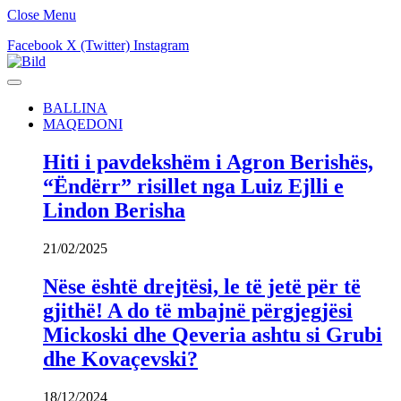
Close Menu
Facebook
X (Twitter)
Instagram
BALLINA
MAQEDONI
Hiti i pavdekshëm i Agron Berishës,
“Ëndërr” risillet nga Luiz Ejlli e
Lindon Berisha
21/02/2025
Nëse është drejtësi, le të jetë për të
gjithë! A do të mbajnë përgjegjësi
Mickoski dhe Qeveria ashtu si Grubi
dhe Kovaçevski?
18/12/2024