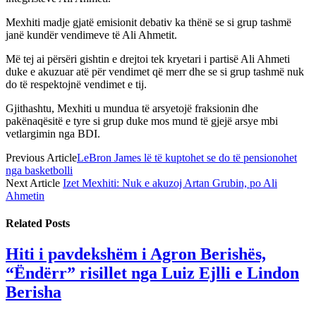
Mexhiti madje gjatë emisionit debativ ka thënë se si grup tashmë
janë kundër vendimeve të Ali Ahmetit.
Më tej ai përsëri gishtin e drejtoi tek kryetari i partisë Ali Ahmeti
duke e akuzuar atë për vendimet që merr dhe se si grup tashmë nuk
do të respektojnë vendimet e tij.
Gjithashtu, Mexhiti u mundua të arsyetojë fraksionin dhe
pakënaqësitë e tyre si grup duke mos mund të gjejë arsye mbi
vetlargimin nga BDI.
Previous Article
LeBron James lë të kuptohet se do të pensionohet
nga basketbolli
Next Article
Izet Mexhiti: Nuk e akuzoj Artan Grubin, po Ali
Ahmetin
Related
Posts
Hiti i pavdekshëm i Agron Berishës,
“Ëndërr” risillet nga Luiz Ejlli e Lindon
Berisha