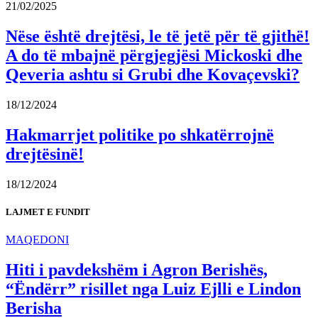
21/02/2025
Nëse është drejtësi, le të jetë për të gjithë!
A do të mbajnë përgjegjësi Mickoski dhe
Qeveria ashtu si Grubi dhe Kovaçevski?
18/12/2024
Hakmarrjet politike po shkatërrojnë
drejtësinë!
18/12/2024
LAJMET E FUNDIT
MAQEDONI
Hiti i pavdekshëm i Agron Berishës,
“Ëndërr” risillet nga Luiz Ejlli e Lindon
Berisha