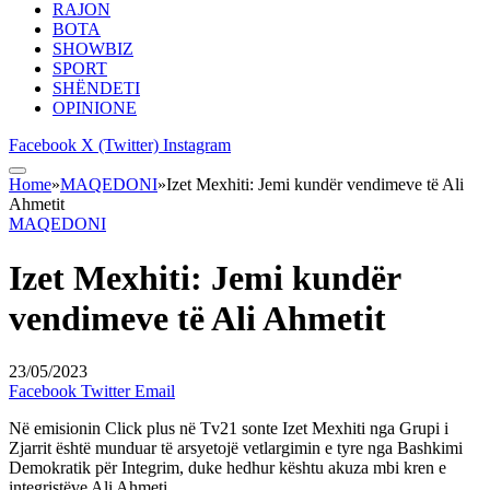
RAJON
BOTA
SHOWBIZ
SPORT
SHËNDETI
OPINIONE
Facebook
X (Twitter)
Instagram
Home
»
MAQEDONI
»
Izet Mexhiti: Jemi kundër vendimeve të Ali
Ahmetit
MAQEDONI
Izet Mexhiti: Jemi kundër
vendimeve të Ali Ahmetit
23/05/2023
Facebook
Twitter
Email
Në emisionin Click plus në Tv21 sonte Izet Mexhiti nga Grupi i
Zjarrit është munduar të arsyetojë vetlargimin e tyre nga Bashkimi
Demokratik për Integrim, duke hedhur kështu akuza mbi kren e
integristëve Ali Ahmeti.