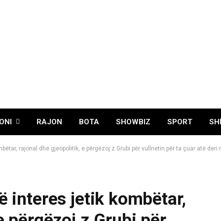
ONI
RAJON
BOTA
SHOWBIZ
SPORT
SH
bëtar, rajonal dhe gjeopolitik, e përgëzoj z.Grubi për vullnetin për ta çuar atë deri
ë interes jetik kombëtar,
 e përgëzoj z.Grubi për