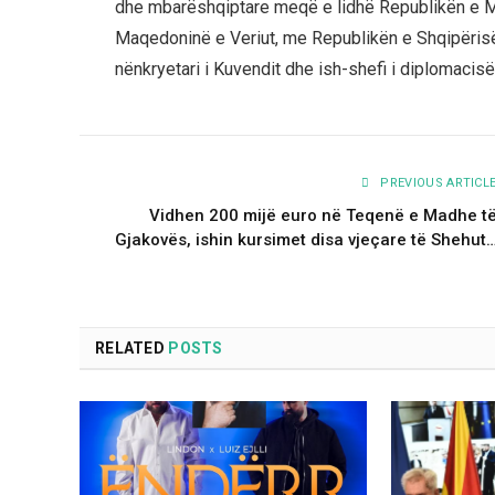
dhe mbarëshqiptare meqë e lidhë Republikën e M
Maqedoninë e Veriut, me Republikën e Shqipërisë
nënkryetari i Kuvendit dhe ish-shefi i diplomac
PREVIOUS ARTICL
Vidhen 200 mijë euro në Teqenë e Madhe t
Gjakovës, ishin kursimet disa vjeçare të Shehut
RELATED
POSTS