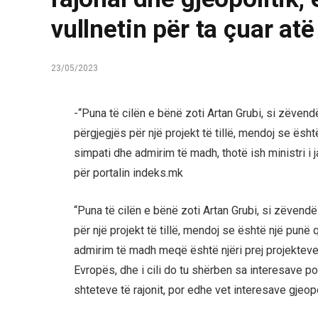
vullnetin për ta çuar atë
23/05/2023
-“Puna të cilën e bënë zoti Artan Grubi, si zëven
përgjegjës për një projekt të tillë, mendoj se ës
simpati dhe admirim të madh, thotë ish ministri i
për portalin indeks.mk
“Puna të cilën e bënë zoti Artan Grubi, si zëvend
për një projekt të tillë, mendoj se është një pun
admirim të madh meqë është njëri prej projekteve 
Evropës, dhe i cili do tu shërben sa interesave po
shteteve të rajonit, por edhe vet interesave gjeo