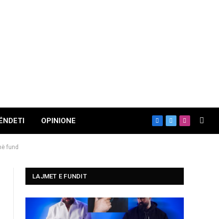
ËNDETI
OPINIONE
Facebook
X
Instagram
(Twitter)
 në fund
LAJMET E FUNDIT