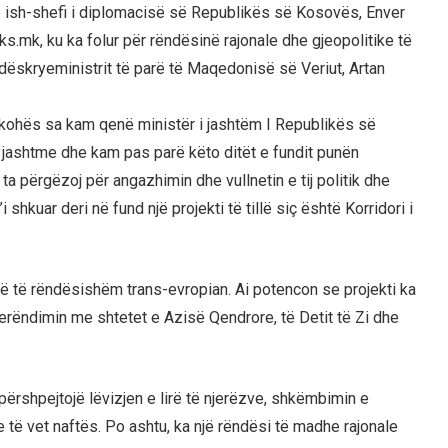
e ish-shefi i diplomacisë së Republikës së Kosovës, Enver
ks.mk, ku ka folur për rëndësinë rajonale dhe gjeopolitike të
ndëskryeministrit të parë të Maqedonisë së Veriut, Artan
ë kohës sa kam qenë ministër i jashtëm I Republikës së
të jashtme dhe kam pas parë këto ditët e fundit punën
 përgëzoj për angazhimin dhe vullnetin e tij politik dhe
 shkuar deri në fund një projekti të tillë siç është Korridori i
e më të rëndësishëm trans-evropian. Ai potencon se projekti ka
erëndimin me shtetet e Azisë Qendrore, të Detit të Zi dhe
rshpejtojë lëvizjen e lirë të njerëzve, shkëmbimin e
 të vet naftës. Po ashtu, ka një rëndësi të madhe rajonale