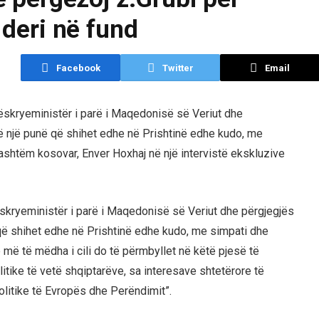
 deri në fund
Facebook
Twitter
Email
dëskryeministër i parë i Maqedonisë së Veriut dhe
htë një punë që shihet edhe në Prishtinë edhe kudo, me
 jashtëm kosovar, Enver Hoxhaj në një intervistë ekskluzive
ëskryeministër i parë i Maqedonisë së Veriut dhe përgjegjës
ë që shihet edhe në Prishtinë edhe kudo, me simpati dhe
më të mëdha i cili do të përmbyllet në këtë pjesë të
litike të vetë shqiptarëve, sa interesave shtetërore të
politike të Evropës dhe Perëndimit”.