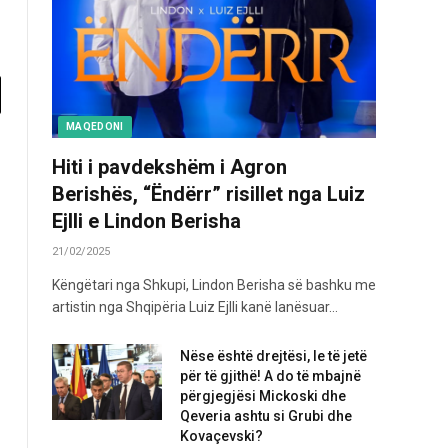
MAQEDONI
Hiti i pavdekshëm i Agron
Berishës, “Ëndërr” risillet nga Luiz
Ejlli e Lindon Berisha
21/02/2025
Këngëtari nga Shkupi, Lindon Berisha së bashku me
artistin nga Shqipëria Luiz Ejlli kanë lanësuar…
Nëse është drejtësi, le të jetë
për të gjithë! A do të mbajnë
përgjegjësi Mickoski dhe
Qeveria ashtu si Grubi dhe
Kovaçevski?