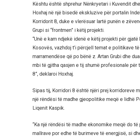
Kështu është shprehur Nënkryetari i Kuvendit dh
Hoxhaj në një bisedë ekskluzive për portalin Inde
Korridorit 8, duke e vlerësuar lartë punën e zëve
Grupi si “frontmen” i këtij projekti.
“Unë e kam ndjekë idenë e këtij projekti për gjat
Kosovës, vazhdoj t’i përcjell temat e politikave 
marramendëse që po bënë z. Artan Grubi dhe dua ta
mbi të gjitha qasjen e tij shumë profesionale për t’i
8”, deklaroi Hoxhaj.
Sipas tij, Korridori 8 është njëri prej korridorev
një rëndësi të madhe gjeopolitike meqë e lidhë P
Liqenit Kaspik.
“Ka një rëndësi të madhe ekonomike meqë do të pë
mallrave por edhe të burimeve të energjisë, si dhe