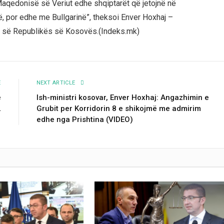
aqedonisë së Veriut edhe shqiptarët që jetojnë në
, por edhe me Bullgarinë”, theksoi Enver Hoxhaj –
isë së Republikës së Kosovës.(Indeks.mk)
E
NEXT ARTICLE
ë
Ish-ministri kosovar, Enver Hoxhaj: Angazhimin e
…
Grubit per Korridorin 8 e shikojmë me admirim
edhe nga Prishtina (VIDEO)