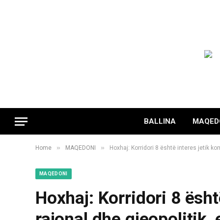
BALLINA
MAQED
»
»
Home
MAQEDONI
Hoxhaj: Korridori 8 është interes jetik kom
MAQEDONI
Hoxhaj: Korridori 8 ësht
rajonal dhe gjeopolitik,