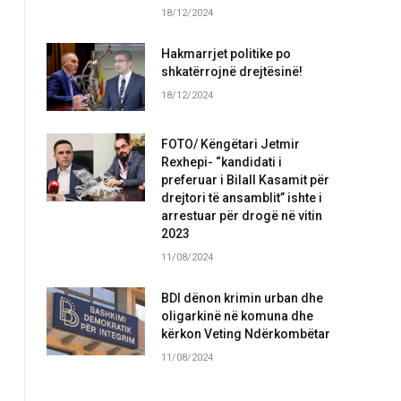
18/12/2024
Hakmarrjet politike po
shkatërrojnë drejtësinë!
18/12/2024
FOTO/ Këngëtari Jetmir
Rexhepi- “kandidati i
preferuar i Bilall Kasamit për
drejtori të ansamblit” ishte i
arrestuar për drogë në vitin
2023
11/08/2024
BDI dënon krimin urban dhe
oligarkinë në komuna dhe
kërkon Veting Ndërkombëtar
11/08/2024