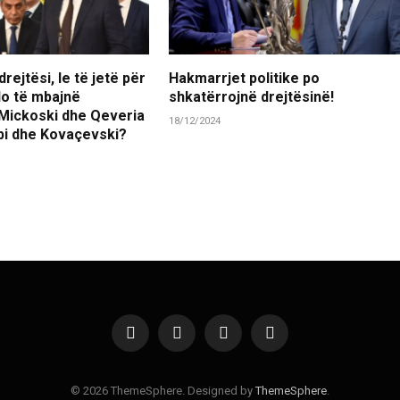
rejtësi, le të jetë për
Hakmarrjet politike po
 do të mbajnë
shkatërrojnë drejtësinë!
 Mickoski dhe Qeveria
18/12/2024
ubi dhe Kovaçevski?
Facebook
X
Instagram
Pinterest
(Twitter)
© 2026 ThemeSphere. Designed by
ThemeSphere
.