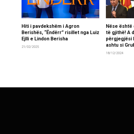
Hiti i pavdekshëm i Agron
Nëse është d
Berishës, “Ëndërr” risillet nga Luiz
të gjithë! A
Ejlli e Lindon Berisha
përgjegjësi
ashtu si Gr
21/02/2025
18/12/2024