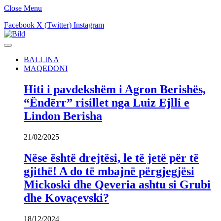
Close Menu
Facebook
X (Twitter)
Instagram
BALLINA
MAQEDONI
Hiti i pavdekshëm i Agron Berishës,
“Ëndërr” risillet nga Luiz Ejlli e
Lindon Berisha
21/02/2025
Nëse është drejtësi, le të jetë për të
gjithë! A do të mbajnë përgjegjësi
Mickoski dhe Qeveria ashtu si Grubi
dhe Kovaçevski?
18/12/2024