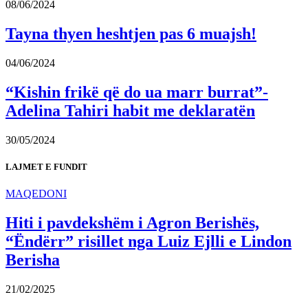
08/06/2024
Tayna thyen heshtjen pas 6 muajsh!
04/06/2024
“Kishin frikë që do ua marr burrat”-
Adelina Tahiri habit me deklaratën
30/05/2024
LAJMET E FUNDIT
MAQEDONI
Hiti i pavdekshëm i Agron Berishës,
“Ëndërr” risillet nga Luiz Ejlli e Lindon
Berisha
21/02/2025