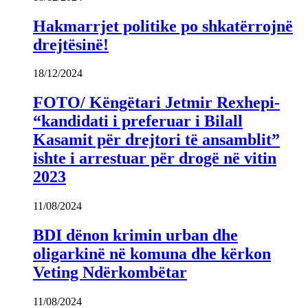
Hakmarrjet politike po shkatërrojnë
drejtësinë!
18/12/2024
FOTO/ Këngëtari Jetmir Rexhepi-
“kandidati i preferuar i Bilall
Kasamit për drejtori të ansamblit”
ishte i arrestuar për drogë në vitin
2023
11/08/2024
BDI dënon krimin urban dhe
oligarkinë në komuna dhe kërkon
Veting Ndërkombëtar
11/08/2024