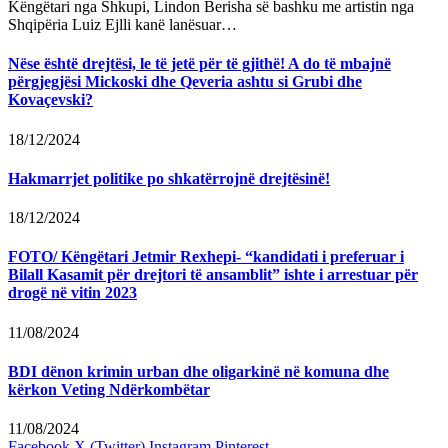
Këngëtari nga Shkupi, Lindon Berisha së bashku me artistin nga
Shqipëria Luiz Ejlli kanë lanësuar…
Nëse është drejtësi, le të jetë për të gjithë! A do të mbajnë
përgjegjësi Mickoski dhe Qeveria ashtu si Grubi dhe
Kovaçevski?
18/12/2024
Hakmarrjet politike po shkatërrojnë drejtësinë!
18/12/2024
FOTO/ Këngëtari Jetmir Rexhepi- “kandidati i preferuar i
Bilall Kasamit për drejtori të ansamblit” ishte i arrestuar për
drogë në vitin 2023
11/08/2024
BDI dënon krimin urban dhe oligarkinë në komuna dhe
kërkon Veting Ndërkombëtar
11/08/2024
Facebook
X (Twitter)
Instagram
Pinterest