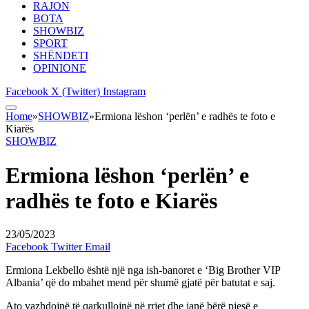
RAJON
BOTA
SHOWBIZ
SPORT
SHËNDETI
OPINIONE
Facebook
X (Twitter)
Instagram
Home
»
SHOWBIZ
»
Ermiona lëshon ‘perlën’ e radhës te foto e
Kiarës
SHOWBIZ
Ermiona lëshon ‘perlën’ e
radhës te foto e Kiarës
23/05/2023
Facebook
Twitter
Email
Ermiona Lekbello është një nga ish-banoret e ‘Big Brother VIP
Albania’ që do mbahet mend për shumë gjatë për batutat e saj.
Ato vazhdojnë të qarkullojnë në rrjet dhe janë bërë pjesë e