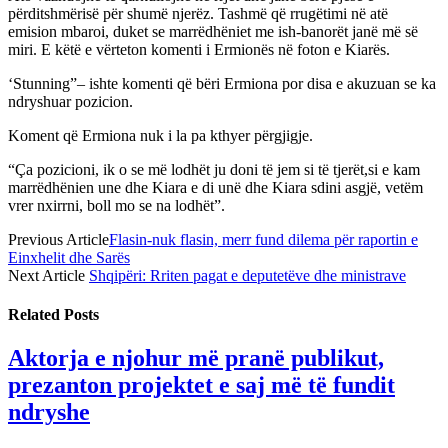
përditshmërisë për shumë njerëz. Tashmë që rrugëtimi në atë
emision mbaroi, duket se marrëdhëniet me ish-banorët janë më së
miri. E këtë e vërteton komenti i Ermionës në foton e Kiarës.
‘Stunning”– ishte komenti që bëri Ermiona por disa e akuzuan se ka
ndryshuar pozicion.
Koment që Ermiona nuk i la pa kthyer përgjigje.
“Ça pozicioni, ik o se më lodhët ju doni të jem si të tjerët,si e kam
marrëdhënien une dhe Kiara e di unë dhe Kiara sdini asgjë, vetëm
vrer nxirrni, boll mo se na lodhët”.
Previous Article
Flasin-nuk flasin, merr fund dilema për raportin e
Einxhelit dhe Sarës
Next Article
Shqipëri: Rriten pagat e deputetëve dhe ministrave
Related
Posts
Aktorja e njohur më pranë publikut,
prezanton projektet e saj më të fundit
ndryshe