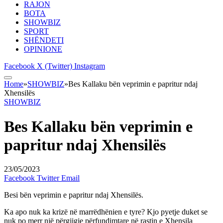
RAJON
BOTA
SHOWBIZ
SPORT
SHËNDETI
OPINIONE
Facebook
X (Twitter)
Instagram
Home
»
SHOWBIZ
»
Bes Kallaku bën veprimin e papritur ndaj
Xhensilës
SHOWBIZ
Bes Kallaku bën veprimin e
papritur ndaj Xhensilës
23/05/2023
Facebook
Twitter
Email
Besi bën veprimin e papritur ndaj Xhensilës.
Ka apo nuk ka krizë në marrëdhënien e tyre? Kjo pyetje duket se
nuk po merr një përgjigje përfundimtare në rastin e Xhensila