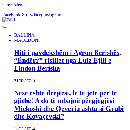
Close Menu
Facebook
X (Twitter)
Instagram
BALLINA
MAQEDONI
Hiti i pavdekshëm i Agron Berishës,
“Ëndërr” risillet nga Luiz Ejlli e
Lindon Berisha
21/02/2025
Nëse është drejtësi, le të jetë për të
gjithë! A do të mbajnë përgjegjësi
Mickoski dhe Qeveria ashtu si Grubi
dhe Kovaçevski?
18/12/2024