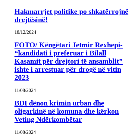
Hakmarrjet politike po shkatërrojnë
drejtësinë!
18/12/2024
FOTO/ Këngëtari Jetmir Rexhepi-
“kandidati i preferuar i Bilall
Kasamit për drejtori të ansamblit”
ishte i arrestuar për drogë në vitin
2023
11/08/2024
BDI dënon krimin urban dhe
oligarkinë në komuna dhe kërkon
Veting Ndërkombëtar
11/08/2024