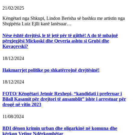
21/02/2025
Këngëtari nga Shkupi, Lindon Berisha së bashku me artistin nga
Shqipëria Luiz Ejlli kanë lanësuar…
Nëse është drejtësi, le të jetë për të gjithë! A do të mbajnë
përgjegjësi Mickoski dhe Qeveria ashtu si Grubi dhe
Kovaçevski?
18/12/2024
Hakmarrjet politike po shkatërrojnë drejtësinë!
18/12/2024
FOTO/ Këngëtari Jetmir Rexhepi- “kandidati i preferuar i
Bilall Kasamit për drejtori të ansamblit” ishte i arrestuar për
drogë në vitin 2023
11/08/2024
BDI dënon krimin urban dhe oligarkinë në komuna dhe
kërkon Veting Ndërkombëtar