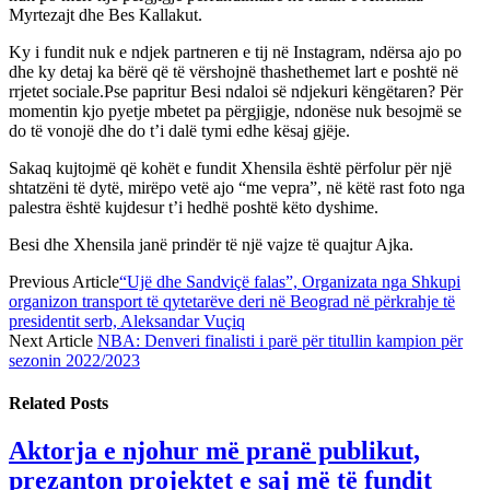
Myrtezajt dhe Bes Kallakut.
Ky i fundit nuk e ndjek partneren e tij në Instagram, ndërsa ajo po
dhe ky detaj ka bërë që të vërshojnë thashethemet lart e poshtë në
rrjetet sociale.Pse papritur Besi ndaloi së ndjekuri këngëtaren? Për
momentin kjo pyetje mbetet pa përgjigje, ndonëse nuk besojmë se
do të vonojë dhe do t’i dalë tymi edhe kësaj gjëje.
Sakaq kujtojmë që kohët e fundit Xhensila është përfolur për një
shtatzëni të dytë, mirëpo vetë ajo “me vepra”, në këtë rast foto nga
palestra është kujdesur t’i hedhë poshtë këto dyshime.
Besi dhe Xhensila janë prindër të një vajze të quajtur Ajka.
Previous Article
“Ujë dhe Sandviçë falas”, Organizata nga Shkupi
organizon transport të qytetarëve deri në Beograd në përkrahje të
presidentit serb, Aleksandar Vuçiq
Next Article
NBA: Denveri finalisti i parë për titullin kampion për
sezonin 2022/2023
Related
Posts
Aktorja e njohur më pranë publikut,
prezanton projektet e saj më të fundit