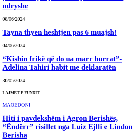
ndryshe
08/06/2024
Tayna thyen heshtjen pas 6 muajsh!
04/06/2024
“Kishin frikë që do ua marr burrat”-
Adelina Tahiri habit me deklaratën
30/05/2024
LAJMET E FUNDIT
MAQEDONI
Hiti i pavdekshëm i Agron Berishës,
“Ëndërr” risillet nga Luiz Ejlli e Lindon
Berisha