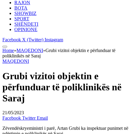
RAJON
BOTA
SHOWBIZ
SPORT
SHËNDETI
OPINIONE
Facebook
X (Twitter)
Instagram
Home
»
MAQEDONI
»
Grubi vizitoi objektin e përfunduar të
poliklinikës në Saraj
MAQEDONI
Grubi vizitoi objektin e
përfunduar të poliklinikës në
Saraj
21/05/2023
Facebook
Twitter
Email
Zëvendëskryeministri i parë, Artan Grubi ka inspektuar punimet në
ndërtimin e poliklinikës në Saraj.