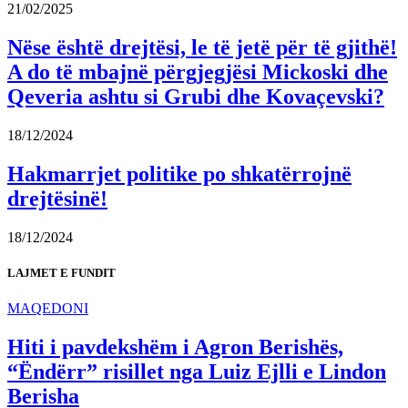
21/02/2025
Nëse është drejtësi, le të jetë për të gjithë!
A do të mbajnë përgjegjësi Mickoski dhe
Qeveria ashtu si Grubi dhe Kovaçevski?
18/12/2024
Hakmarrjet politike po shkatërrojnë
drejtësinë!
18/12/2024
LAJMET E FUNDIT
MAQEDONI
Hiti i pavdekshëm i Agron Berishës,
“Ëndërr” risillet nga Luiz Ejlli e Lindon
Berisha