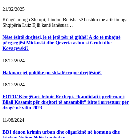
21/02/2025
Këngëtari nga Shkupi, Lindon Berisha së bashku me artistin nga
Shqipëria Luiz Ejlli kanë lanësuar…
Nëse është drejtësi, le të jetë për të gjithë! A do të mbajnë
përgjegjësi Mickoski dhe Qeveria ashtu si Grubi dhe
Kovaçevski?
18/12/2024
Hakmarrjet politike po shkatërrojnë drejtësinë!
18/12/2024
FOTO/ Këngëtari Jetmir Rexhepi- “kandidati i preferuar i
Bilall Kasamit për drejtori të ansamblit” ishte i arrestuar për
drogë në vitin 2023
11/08/2024
BDI dënon krimin urban dhe oligarkinë në komuna dhe
kërkon Veting Ndërkombëtar