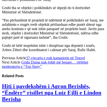
Grubi tha se objekti i poliklinikës së shpejti do ti dorëzohet
Ministrisë së Shëndetësisë.
“Pas përfundimit të projektit të ndërtimit të poliklinikës në Saraj, me
asfaltimin e rrugës rreth objektit përfunduan edhe punët shtesë nga
aneks kontrata e që nuk ishin paraparë në projektin bazë. Javën para
nesh, objekti i dorëzohet Ministrisë së Shëndetësisë, ndërsa edhe
pajisjet janë të siguruara tashmë”, tha Grubi.
Grubi në këtë inspektim ishte i shoqëruar nga deputeti i zonës,
Arben Ziberi dhe koordinatori i caktuar për Saraj, Rafiz Haliti.
Previous Article
37-vjeçarja e rrah kamarierin në Tetovë
Next Article
Grida Duma nuk është më beqare… rrëfehet
moderatorja e “Top Story”
Related
Posts
Hiti i pavdekshëm i Agron Berishës,
“Ëndërr” risillet nga Luiz Ejlli e Lindon
Berisha