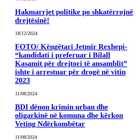
Hakmarrjet politike po shkatërrojnë
drejtësinë!
18/12/2024
FOTO/ Këngëtari Jetmir Rexhepi-
“kandidati i preferuar i Bilall
Kasamit për drejtori të ansamblit”
ishte i arrestuar për drogë në vitin
2023
11/08/2024
BDI dënon krimin urban dhe
oligarkinë në komuna dhe kërkon
Veting Ndërkombëtar
11/08/2024