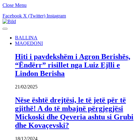
Close Menu
Facebook
X (Twitter)
Instagram
BALLINA
MAQEDONI
Hiti i pavdekshëm i Agron Berishës,
“Ëndërr” risillet nga Luiz Ejlli e
Lindon Berisha
21/02/2025
Nëse është drejtësi, le të jetë për të
gjithë! A do të mbajnë përgjegjësi
Mickoski dhe Qeveria ashtu si Grubi
dhe Kovaçevski?
18/12/2024