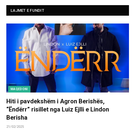
LAJMET E FUNDIT
MAQEDONI
Hiti i pavdekshëm i Agron Berishës,
“Ëndërr” risillet nga Luiz Ejlli e Lindon
Berisha
21/02/2025