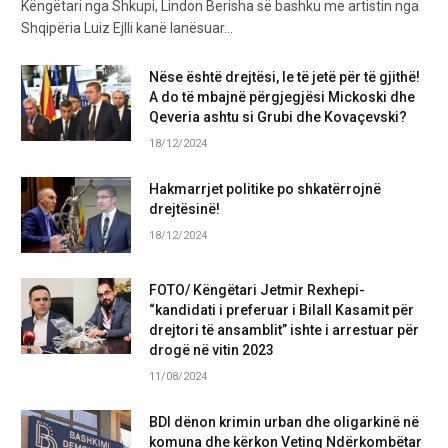
Këngëtari nga Shkupi, Lindon Berisha së bashku me artistin nga
Shqipëria Luiz Ejlli kanë lanësuar…
Nëse është drejtësi, le të jetë për të gjithë!
A do të mbajnë përgjegjësi Mickoski dhe
Qeveria ashtu si Grubi dhe Kovaçevski?
18/12/2024
Hakmarrjet politike po shkatërrojnë
drejtësinë!
18/12/2024
FOTO/ Këngëtari Jetmir Rexhepi-
“kandidati i preferuar i Bilall Kasamit për
drejtori të ansamblit” ishte i arrestuar për
drogë në vitin 2023
11/08/2024
BDI dënon krimin urban dhe oligarkinë në
komuna dhe kërkon Veting Ndërkombëtar