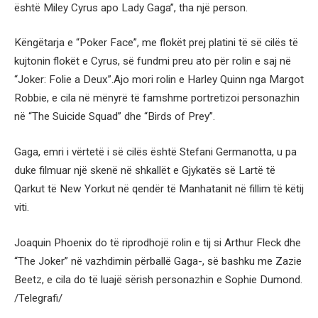
është Miley Cyrus apo Lady Gaga”, tha një person.
Këngëtarja e “Poker Face”, me flokët prej platini të së cilës të
kujtonin flokët e Cyrus, së fundmi preu ato për rolin e saj në
“Joker: Folie a Deux”.Ajo mori rolin e Harley Quinn nga Margot
Robbie, e cila në mënyrë të famshme portretizoi personazhin
në “The Suicide Squad” dhe “Birds of Prey”.
Gaga, emri i vërtetë i së cilës është Stefani Germanotta, u pa
duke filmuar një skenë në shkallët e Gjykatës së Lartë të
Qarkut të New Yorkut në qendër të Manhatanit në fillim të këtij
viti.
Joaquin Phoenix do të riprodhojë rolin e tij si Arthur Fleck dhe
“The Joker” në vazhdimin përballë Gaga-, së bashku me Zazie
Beetz, e cila do të luajë sërish personazhin e Sophie Dumond.
/Telegrafi/