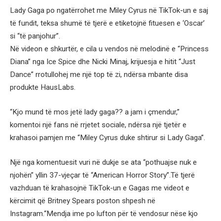
Lady Gaga po ngatërrohet me Miley Cyrus në TikTok-un e saj
të fundit, teksa shumë të tjerë e etiketojnë fituesen e ‘Oscar’
si “të panjohur”.
Në videon e shkurtër, e cila u vendos në melodinë e “Princess
Diana” nga Ice Spice dhe Nicki Minaj, krijuesja e hitit “Just
Dance” rrotullohej me një top të zi, ndërsa mbante disa
produkte HausLabs.
“Kjo mund të mos jetë lady gaga?? a jam i çmendur,”
komentoi një fans në rrjetet sociale, ndërsa një tjetër e
krahasoi pamjen me “Miley Cyrus duke shtirur si Lady Gaga”.
Një nga komentuesit vuri në dukje se ata “pothuajse nuk e
njohën” yllin 37-vjeçar të “American Horror Story”.Të tjerë
vazhduan të krahasojnë TikTok-un e Gagas me videot e
kërcimit që Britney Spears poston shpesh në
Instagram.“Mendja ime po lufton për të vendosur nëse kjo