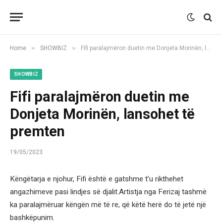
»
»
Home
SHOWBIZ
Fifi paralajmëron duetin me Donjeta Morinën, lansohet të premten
SHOWBIZ
Fifi paralajmëron duetin me
Donjeta Morinën, lansohet të
premten
19/05/2023
Këngëtarja e njohur, Fifi është e gatshme t’u rikthehet
angazhimeve pasi lindjes së djalit.Artistja nga Ferizaj tashmë
ka paralajmëruar këngën më të re, që këtë herë do të jetë një
bashkëpunim.