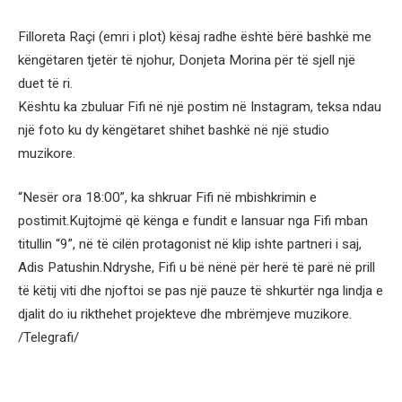
Filloreta Raçi (emri i plot) kësaj radhe është bërë bashkë me
këngëtaren tjetër të njohur, Donjeta Morina për të sjell një
duet të ri.
Kështu ka zbuluar Fifi në një postim në Instagram, teksa ndau
një foto ku dy këngëtaret shihet bashkë në një studio
muzikore.
“Nesër ora 18:00”, ka shkruar Fifi në mbishkrimin e
postimit.Kujtojmë që kënga e fundit e lansuar nga Fifi mban
titullin “9”, në të cilën protagonist në klip ishte partneri i saj,
Adis Patushin.Ndryshe, Fifi u bë nënë për herë të parë në prill
të këtij viti dhe njoftoi se pas një pauze të shkurtër nga lindja e
djalit do iu rikthehet projekteve dhe mbrëmjeve muzikore.
/Telegrafi/