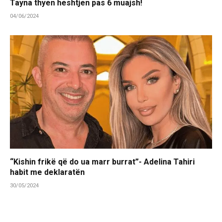
Tayna thyen heshtjen pas 6 muajsh!
04/06/2024
“Kishin frikë që do ua marr burrat”- Adelina Tahiri
habit me deklaratën
30/05/2024