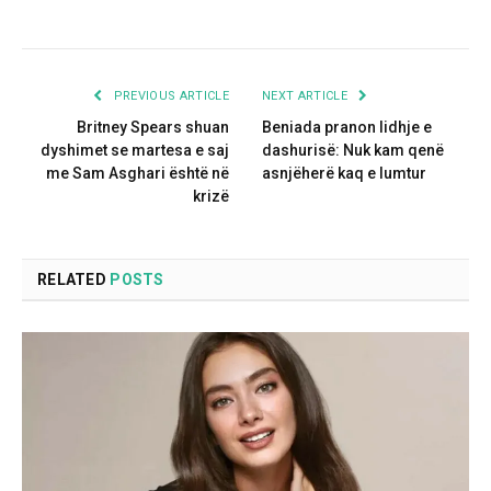
PREVIOUS ARTICLE
NEXT ARTICLE
Britney Spears shuan
Beniada pranon lidhje e
dyshimet se martesa e saj
dashurisë: Nuk kam qenë
me Sam Asghari është në
asnjëherë kaq e lumtur
krizë
RELATED
POSTS