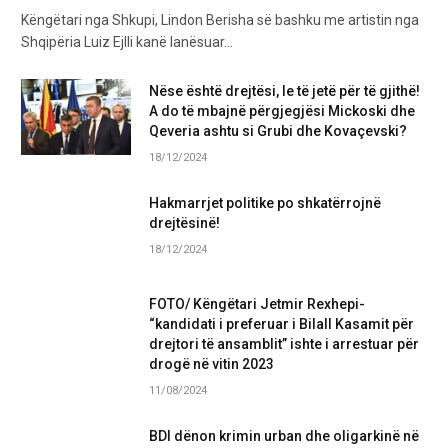
Këngëtari nga Shkupi, Lindon Berisha së bashku me artistin nga
Shqipëria Luiz Ejlli kanë lanësuar…
Nëse është drejtësi, le të jetë për të gjithë!
A do të mbajnë përgjegjësi Mickoski dhe
Qeveria ashtu si Grubi dhe Kovaçevski?
18/12/2024
Hakmarrjet politike po shkatërrojnë
drejtësinë!
18/12/2024
FOTO/ Këngëtari Jetmir Rexhepi-
“kandidati i preferuar i Bilall Kasamit për
drejtori të ansamblit” ishte i arrestuar për
drogë në vitin 2023
11/08/2024
BDI dënon krimin urban dhe oligarkinë në