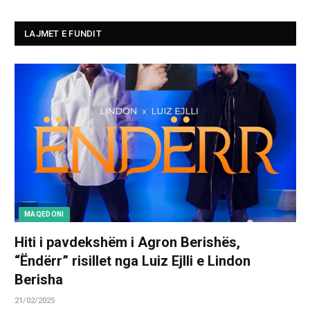
LAJMET E FUNDIT
MAQEDONI
Hiti i pavdekshëm i Agron Berishës,
“Ëndërr” risillet nga Luiz Ejlli e Lindon
Berisha
21/02/2025