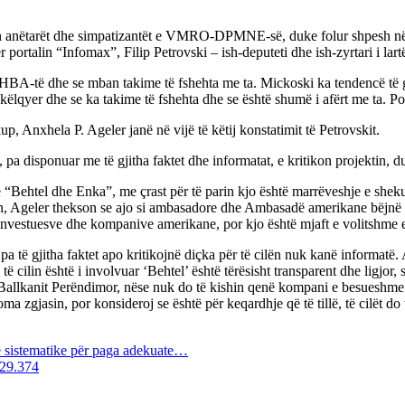
ëtarët dhe simpatizantët e VMRO-DPMNE-së, duke folur shpesh nëpër o
ër portalin “Infomax”, Filip Petrovski – ish-deputeti dhe ish-zyrtari i
të dhe se mban takime të fshehta me ta. Mickoski ka tendencë të gënje
qyer dhe se ka takime të fshehta dhe se është shumë i afërt me ta. Por 
 Anxhela P. Ageler janë në vijë të këtij konstatimit të Petrovskit.
a disponuar me të gjitha faktet dhe informatat, e kritikon projektin, duk
ehtel dhe Enka”, me çrast për të parin kjo është marrëveshje e shekulli
ektin, Ageler thekson se ajo si ambasadore dhe Ambasadë amerikane bëjnë
investuesve dhe kompanive amerikane, por kjo është mjaft e volitshme ed
pa të gjitha faktet apo kritikojnë diçka për të cilën nuk kanë informatë.
të cilin është i involvuar ‘Behtel’ është tërësisht transparent dhe ligjo
Ballkanit Perëndimor, nëse nuk do të kishin qenë kompani e besueshme edh
zgjasin, por konsideroj se është për keqardhje që të tillë, të cilët do të
je sistematike për paga adekuate…
129.374