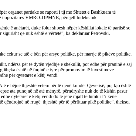
rganet partiake se raporti i tij me Shtetet e Bashkuara të
 lartë i opozitares VMRO-DPMNE, përcjell Indeks.mk
jë anëtarët, duke folur shpesh nëpër këshillat lokale të partisë se
sigurisht që nuk është e vërtetë”, ka deklaruar Petrovski.
e cekur se atë e bën për arsye politike, për marrje të pikëve politike.
t, ndërsa për të dytën vjedhje e shekullit, por edhe për praninë e saj
 gjithçka është në fuqinë e tyre për promovim të investimeve
he për qytetarët e këtij vendi.
 Atë e bëjnë thjeshtë vetëm për të qenë kundër Qeverisë, po, kjo është
r, sepse ata punojnë në atë mënyrë, përndryshe nuk do të kishin pasur
e qytetarët e këtij vendi do të jenë mjaft të lumtur t’i kenë
 qëndrojnë në rrugë, thjeshtë për të përfituar pikë politike”, theksoi