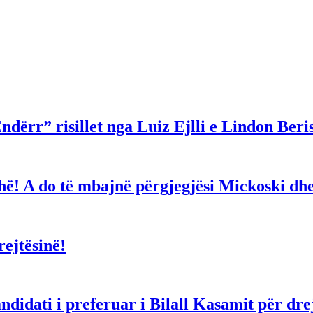
ndërr” risillet nga Luiz Ejlli e Lindon Beri
gjithë! A do të mbajnë përgjegjësi Mickoski 
ejtësinë!
dati i preferuar i Bilall Kasamit për drejt