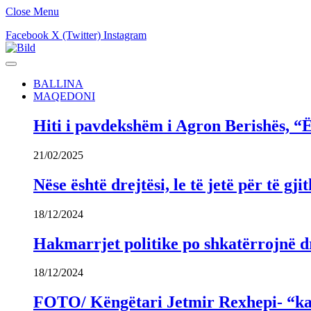
Close Menu
Facebook
X (Twitter)
Instagram
BALLINA
MAQEDONI
Hiti i pavdekshëm i Agron Berishës, “Ë
21/02/2025
Nëse është drejtësi, le të jetë për të 
18/12/2024
Hakmarrjet politike po shkatërrojnë dr
18/12/2024
FOTO/ Këngëtari Jetmir Rexhepi- “kandi