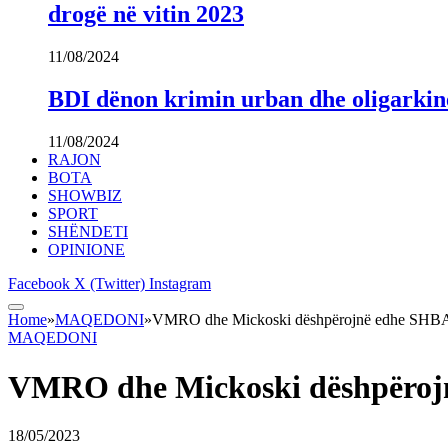
drogë në vitin 2023
11/08/2024
BDI dënon krimin urban dhe oligarki
11/08/2024
RAJON
BOTA
SHOWBIZ
SPORT
SHËNDETI
OPINIONE
Facebook
X (Twitter)
Instagram
Home
»
MAQEDONI
»
VMRO dhe Mickoski dëshpërojnë edhe SHBA-të
MAQEDONI
VMRO dhe Mickoski dëshpërojnë
18/05/2023