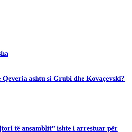
sha
dhe Qeveria ashtu si Grubi dhe Kovaçevski?
ori të ansamblit” ishte i arrestuar për