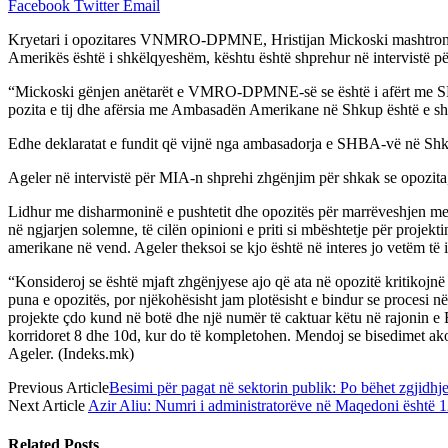
Facebook
Twitter
Email
Kryetari i opozitares VNMRO-DPMNE, Hristijan Mickoski mashtron an
Amerikës është i shkëlqyeshëm, kështu është shprehur në intervistë p
“Mickoski gënjen anëtarët e VMRO-DPMNE-së se është i afërt me SHBA-
pozita e tij dhe afërsia me Ambasadën Amerikane në Shkup është e shkël
Edhe deklaratat e fundit që vijnë nga ambasadorja e SHBA-vë në Shkup,
Ageler në intervistë për MIA-n shprehi zhgënjim për shkak se opozita, p
Lidhur me disharmoninë e pushtetit dhe opozitës për marrëveshjen me “B
në ngjarjen solemne, të cilën opinioni e priti si mbështetje për proj
amerikane në vend. Ageler theksoi se kjo është në interes jo vetëm të 
“Konsideroj se është mjaft zhgënjyese ajo që ata në opozitë kritikojnë 
puna e opozitës, por njëkohësisht jam plotësisht e bindur se procesi në 
projekte çdo kund në botë dhe një numër të caktuar këtu në rajonin e 
korridoret 8 dhe 10d, kur do të kompletohen. Mendoj se bisedimet akoma 
Ageler. (Indeks.mk)
Previous Article
Besimi për pagat në sektorin publik: Po bëhet zgjidh
Next Article
Azir Aliu: Numri i administratorëve në Maqedoni është 
Related
Posts