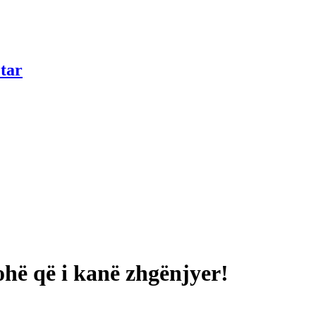
tar
ë që i kanë zhgënjyer!