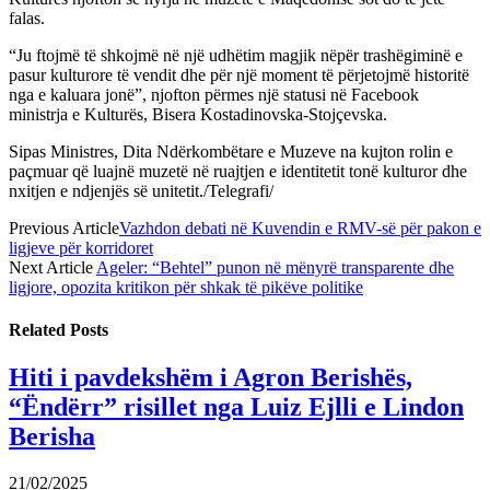
falas.
“Ju ftojmë të shkojmë në një udhëtim magjik nëpër trashëgiminë e
pasur kulturore të vendit dhe për një moment të përjetojmë historitë
nga e kaluara jonë”, njofton përmes një statusi në Facebook
ministrja e Kulturës, Bisera Kostadinovska-Stojçevska.
Sipas Ministres, Dita Ndërkombëtare e Muzeve na kujton rolin e
paçmuar që luajnë muzetë në ruajtjen e identitetit tonë kulturor dhe
nxitjen e ndjenjës së unitetit./Telegrafi/
Previous Article
Vazhdon debati në Kuvendin e RMV-së për pakon e
ligjeve për korridoret
Next Article
Ageler: “Behtel” punon në mënyrë transparente dhe
ligjore, opozita kritikon për shkak të pikëve politike
Related
Posts
Hiti i pavdekshëm i Agron Berishës,
“Ëndërr” risillet nga Luiz Ejlli e Lindon
Berisha
21/02/2025