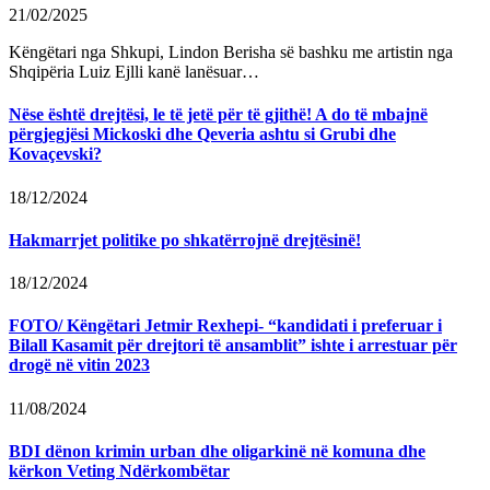
21/02/2025
Këngëtari nga Shkupi, Lindon Berisha së bashku me artistin nga
Shqipëria Luiz Ejlli kanë lanësuar…
Nëse është drejtësi, le të jetë për të gjithë! A do të mbajnë
përgjegjësi Mickoski dhe Qeveria ashtu si Grubi dhe
Kovaçevski?
18/12/2024
Hakmarrjet politike po shkatërrojnë drejtësinë!
18/12/2024
FOTO/ Këngëtari Jetmir Rexhepi- “kandidati i preferuar i
Bilall Kasamit për drejtori të ansamblit” ishte i arrestuar për
drogë në vitin 2023
11/08/2024
BDI dënon krimin urban dhe oligarkinë në komuna dhe
kërkon Veting Ndërkombëtar