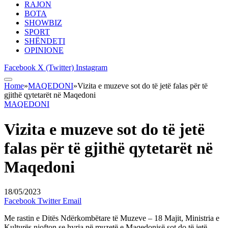
RAJON
BOTA
SHOWBIZ
SPORT
SHËNDETI
OPINIONE
Facebook
X (Twitter)
Instagram
Home
»
MAQEDONI
»
Vizita e muzeve sot do të jetë falas për të
gjithë qytetarët në Maqedoni
MAQEDONI
Vizita e muzeve sot do të jetë
falas për të gjithë qytetarët në
Maqedoni
18/05/2023
Facebook
Twitter
Email
Me rastin e Ditës Ndërkombëtare të Muzeve – 18 Majit, Ministria e
Kulturës njofton se hyrja në muzetë e Maqedonisë sot do të jetë