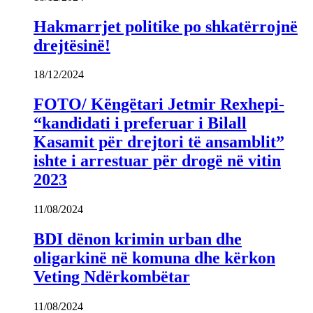
Hakmarrjet politike po shkatërrojnë
drejtësinë!
18/12/2024
FOTO/ Këngëtari Jetmir Rexhepi-
“kandidati i preferuar i Bilall
Kasamit për drejtori të ansamblit”
ishte i arrestuar për drogë në vitin
2023
11/08/2024
BDI dënon krimin urban dhe
oligarkinë në komuna dhe kërkon
Veting Ndërkombëtar
11/08/2024