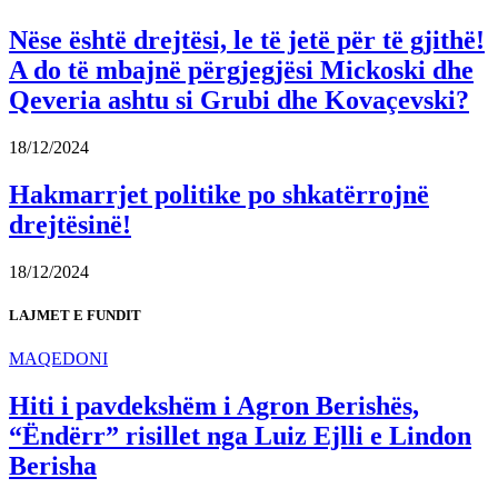
Nëse është drejtësi, le të jetë për të gjithë!
A do të mbajnë përgjegjësi Mickoski dhe
Qeveria ashtu si Grubi dhe Kovaçevski?
18/12/2024
Hakmarrjet politike po shkatërrojnë
drejtësinë!
18/12/2024
LAJMET E FUNDIT
MAQEDONI
Hiti i pavdekshëm i Agron Berishës,
“Ëndërr” risillet nga Luiz Ejlli e Lindon
Berisha