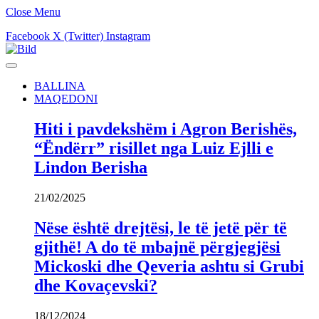
Close Menu
Facebook
X (Twitter)
Instagram
BALLINA
MAQEDONI
Hiti i pavdekshëm i Agron Berishës,
“Ëndërr” risillet nga Luiz Ejlli e
Lindon Berisha
21/02/2025
Nëse është drejtësi, le të jetë për të
gjithë! A do të mbajnë përgjegjësi
Mickoski dhe Qeveria ashtu si Grubi
dhe Kovaçevski?
18/12/2024