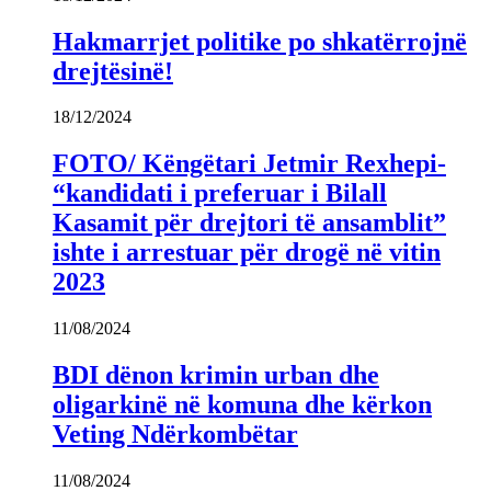
Hakmarrjet politike po shkatërrojnë
drejtësinë!
18/12/2024
FOTO/ Këngëtari Jetmir Rexhepi-
“kandidati i preferuar i Bilall
Kasamit për drejtori të ansamblit”
ishte i arrestuar për drogë në vitin
2023
11/08/2024
BDI dënon krimin urban dhe
oligarkinë në komuna dhe kërkon
Veting Ndërkombëtar
11/08/2024