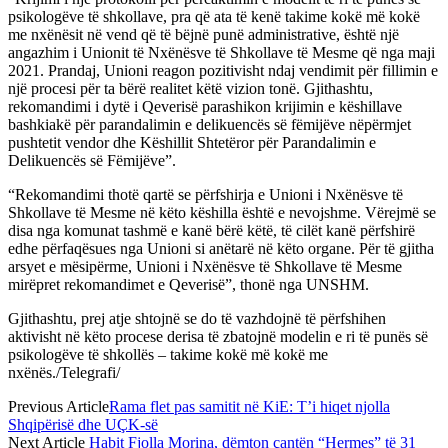
psikologëve të shkollave, pra që ata të kenë takime kokë më kokë
me nxënësit në vend që të bëjnë punë administrative, është një
angazhim i Unionit të Nxënësve të Shkollave të Mesme që nga maji
2021. Prandaj, Unioni reagon pozitivisht ndaj vendimit për fillimin e
një procesi për ta bërë realitet këtë vizion tonë. Gjithashtu,
rekomandimi i dytë i Qeverisë parashikon krijimin e këshillave
bashkiakë për parandalimin e delikuencës së fëmijëve nëpërmjet
pushtetit vendor dhe Këshillit Shtetëror për Parandalimin e
Delikuencës së Fëmijëve”.
“Rekomandimi thotë qartë se përfshirja e Unioni i Nxënësve të
Shkollave të Mesme në këto këshilla është e nevojshme. Vërejmë se
disa nga komunat tashmë e kanë bërë këtë, të cilët kanë përfshirë
edhe përfaqësues nga Unioni si anëtarë në këto organe. Për të gjitha
arsyet e mësipërme, Unioni i Nxënësve të Shkollave të Mesme
mirëpret rekomandimet e Qeverisë”, thonë nga UNSHM.
Gjithashtu, prej atje shtojnë se do të vazhdojnë të përfshihen
aktivisht në këto procese derisa të zbatojnë modelin e ri të punës së
psikologëve të shkollës – takime kokë më kokë me
nxënës./Telegrafi/
Previous Article
Rama flet pas samitit në KiE: T’i hiqet njolla
Shqipërisë dhe UÇK-së
Next Article
Habit Fjolla Morina, dëmton çantën “Hermes” të 31