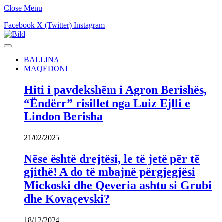
Close Menu
Facebook
X (Twitter)
Instagram
BALLINA
MAQEDONI
Hiti i pavdekshëm i Agron Berishës,
“Ëndërr” risillet nga Luiz Ejlli e
Lindon Berisha
21/02/2025
Nëse është drejtësi, le të jetë për të
gjithë! A do të mbajnë përgjegjësi
Mickoski dhe Qeveria ashtu si Grubi
dhe Kovaçevski?
18/12/2024