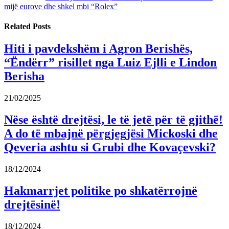
mijë eurove dhe shkel mbi “Rolex”
Related
Posts
Hiti i pavdekshëm i Agron Berishës,
“Ëndërr” risillet nga Luiz Ejlli e Lindon
Berisha
21/02/2025
Nëse është drejtësi, le të jetë për të gjithë!
A do të mbajnë përgjegjësi Mickoski dhe
Qeveria ashtu si Grubi dhe Kovaçevski?
18/12/2024
Hakmarrjet politike po shkatërrojnë
drejtësinë!
18/12/2024