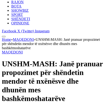
RAJON
BOTA
SHOWBIZ
SPORT
SHËNDETI
OPINIONE
Facebook
X (Twitter)
Instagram
Home
»
MAQEDONI
»
UNSHM-MASH: Janë pranuar propozimet
për shëndetin mendor të nxënësve dhe dhunën mes
bashkëmoshatarëve
MAQEDONI
UNSHM-MASH: Janë pranuar
propozimet për shëndetin
mendor të nxënësve dhe
dhunën mes
bashkëmoshatarëve