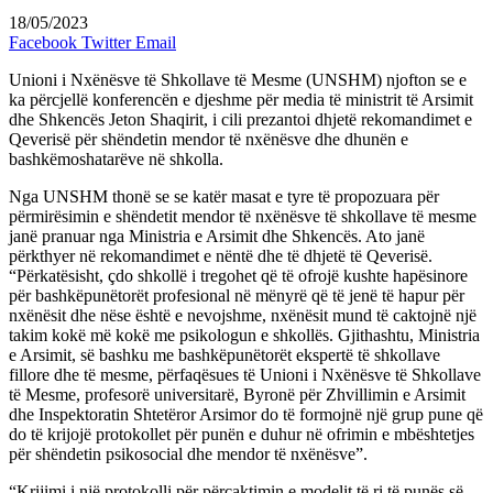
18/05/2023
Facebook
Twitter
Email
Unioni i Nxënësve të Shkollave të Mesme (UNSHM) njofton se e
ka përcjellë konferencën e djeshme për media të ministrit të Arsimit
dhe Shkencës Jeton Shaqirit, i cili prezantoi dhjetë rekomandimet e
Qeverisë për shëndetin mendor të nxënësve dhe dhunën e
bashkëmoshatarëve në shkolla.
Nga UNSHM thonë se se katër masat e tyre të propozuara për
përmirësimin e shëndetit mendor të nxënësve të shkollave të mesme
janë pranuar nga Ministria e Arsimit dhe Shkencës. Ato janë
përkthyer në rekomandimet e nëntë dhe të dhjetë të Qeverisë.
“Përkatësisht, çdo shkollë i tregohet që të ofrojë kushte hapësinore
për bashkëpunëtorët profesional në mënyrë që të jenë të hapur për
nxënësit dhe nëse është e nevojshme, nxënësit mund të caktojnë një
takim kokë më kokë me psikologun e shkollës. Gjithashtu, Ministria
e Arsimit, së bashku me bashkëpunëtorët ekspertë të shkollave
fillore dhe të mesme, përfaqësues të Unioni i Nxënësve të Shkollave
të Mesme, profesorë universitarë, Byronë për Zhvillimin e Arsimit
dhe Inspektoratin Shtetëror Arsimor do të formojnë një grup pune që
do të krijojë protokollet për punën e duhur në ofrimin e mbështetjes
për shëndetin psikosocial dhe mendor të nxënësve”.
“Krijimi i një protokolli për përcaktimin e modelit të ri të punës së