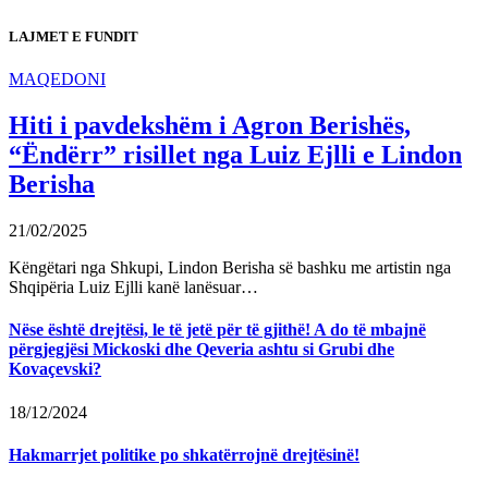
LAJMET E FUNDIT
MAQEDONI
Hiti i pavdekshëm i Agron Berishës,
“Ëndërr” risillet nga Luiz Ejlli e Lindon
Berisha
21/02/2025
Këngëtari nga Shkupi, Lindon Berisha së bashku me artistin nga
Shqipëria Luiz Ejlli kanë lanësuar…
Nëse është drejtësi, le të jetë për të gjithë! A do të mbajnë
përgjegjësi Mickoski dhe Qeveria ashtu si Grubi dhe
Kovaçevski?
18/12/2024
Hakmarrjet politike po shkatërrojnë drejtësinë!