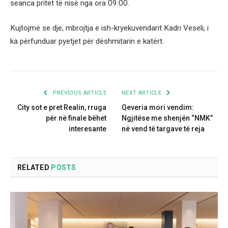
seanca pritet të nisë nga ora 09:00.
Kujtojmë se dje, mbrojtja e ish-kryekuvendarit Kadri Veseli, i
ka përfunduar pyetjet për dëshmitarin e katërt.
PREVIOUS ARTICLE
NEXT ARTICLE
City sot e pret Realin, rruga
Qeveria mori vendim:
për në finale bëhet
Ngjitëse me shenjën “NMK”
interesante
në vend të targave të reja
RELATED
POSTS