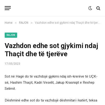
»
»
Home
RAJON
Vazhdon edhe sot gjykimi ndaj Thaçit dhe të tjerëve
RAJON
Vazhdon edhe sot gjykimi ndaj
Thaçit dhe të tjerëve
17/05/2023
Sot në Hagë do të vazhdojë gjykimi ndaj ish-krerëve të UÇK-
së, Hashim Thaçit, Kadri Veselit, Jakup Krasniqit e Rexhep
Selimit.
Dëshminë edhe sot do ta vazhdojë dëshmitari i katërt, teksa