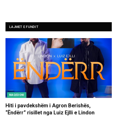
LAJMET E FUNDIT
MAQEDONI
Hiti i pavdekshëm i Agron Berishës,
“Ëndërr” risillet nga Luiz Ejlli e Lindon