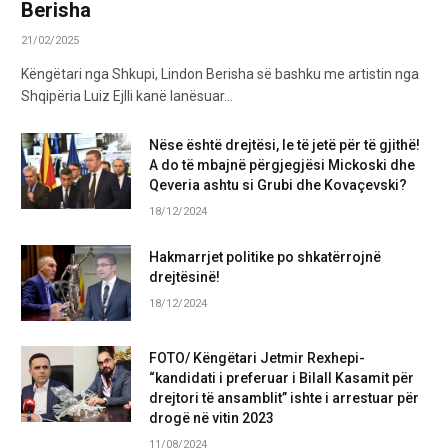
Berisha
21/02/2025
Këngëtari nga Shkupi, Lindon Berisha së bashku me artistin nga
Shqipëria Luiz Ejlli kanë lanësuar…
Nëse është drejtësi, le të jetë për të gjithë!
A do të mbajnë përgjegjësi Mickoski dhe
Qeveria ashtu si Grubi dhe Kovaçevski?
18/12/2024
Hakmarrjet politike po shkatërrojnë
drejtësinë!
18/12/2024
FOTO/ Këngëtari Jetmir Rexhepi-
“kandidati i preferuar i Bilall Kasamit për
drejtori të ansamblit” ishte i arrestuar për
drogë në vitin 2023
11/08/2024