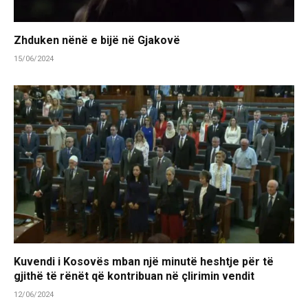
Zhduken nënë e bijë në Gjakovë
15/06/2024
Kuvendi i Kosovës mban një minutë heshtje për të
gjithë të rënët që kontribuan në çlirimin vendit
12/06/2024