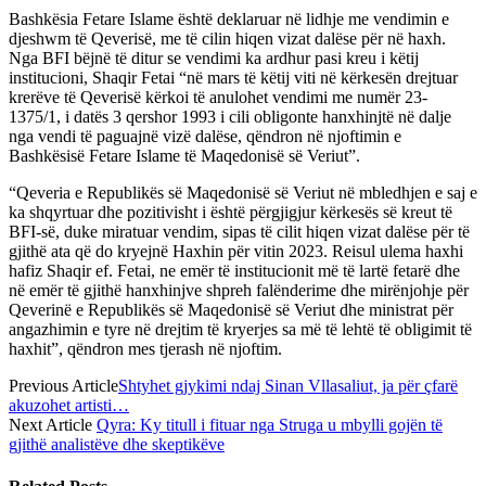
Bashkësia Fetare Islame është deklaruar në lidhje me vendimin e
djeshwm të Qeverisë, me të cilin hiqen vizat dalëse për në haxh.
Nga BFI bëjnë të ditur se vendimi ka ardhur pasi kreu i këtij
institucioni, Shaqir Fetai “në mars të këtij viti në kërkesën drejtuar
krerëve të Qeverisë kërkoi të anulohet vendimi me numër 23-
1375/1, i datës 3 qershor 1993 i cili obligonte hanxhinjtë në dalje
nga vendi të paguajnë vizë dalëse, qëndron në njoftimin e
Bashkësisë Fetare Islame të Maqedonisë së Veriut”.
“Qeveria e Republikës së Maqedonisë së Veriut në mbledhjen e saj e
ka shqyrtuar dhe pozitivisht i është përgjigjur kërkesës së kreut të
BFI-së, duke miratuar vendim, sipas të cilit hiqen vizat dalëse për të
gjithë ata që do kryejnë Haxhin për vitin 2023. Reisul ulema haxhi
hafiz Shaqir ef. Fetai, ne emër të institucionit më të lartë fetarë dhe
në emër të gjithë hanxhinjve shpreh falënderime dhe mirënjohje për
Qeverinë e Republikës së Maqedonisë së Veriut dhe ministrat për
angazhimin e tyre në drejtim të kryerjes sa më të lehtë të obligimit të
haxhit”, qëndron mes tjerash në njoftim.
Previous Article
Shtyhet gjykimi ndaj Sinan Vllasaliut, ja për çfarë
akuzohet artisti…
Next Article
Qyra: Ky titull i fituar nga Struga u mbylli gojën të
gjithë analistëve dhe skeptikëve