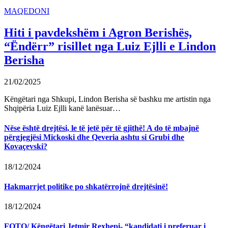
MAQEDONI
Hiti i pavdekshëm i Agron Berishës,
“Ëndërr” risillet nga Luiz Ejlli e Lindon
Berisha
21/02/2025
Këngëtari nga Shkupi, Lindon Berisha së bashku me artistin nga
Shqipëria Luiz Ejlli kanë lanësuar…
Nëse është drejtësi, le të jetë për të gjithë! A do të mbajnë
përgjegjësi Mickoski dhe Qeveria ashtu si Grubi dhe
Kovaçevski?
18/12/2024
Hakmarrjet politike po shkatërrojnë drejtësinë!
18/12/2024
FOTO/ Këngëtari Jetmir Rexhepi- “kandidati i preferuar i