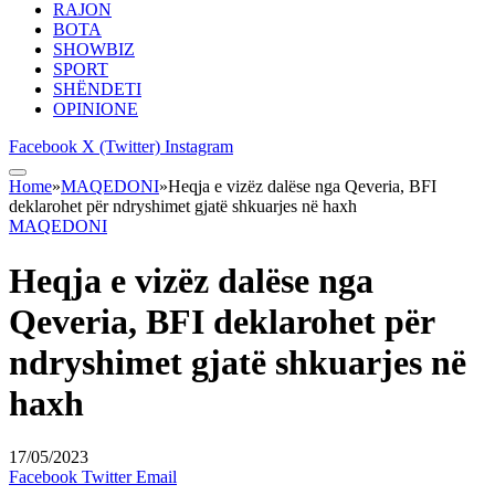
RAJON
BOTA
SHOWBIZ
SPORT
SHËNDETI
OPINIONE
Facebook
X (Twitter)
Instagram
Home
»
MAQEDONI
»
Heqja e vizëz dalëse nga Qeveria, BFI
deklarohet për ndryshimet gjatë shkuarjes në haxh
MAQEDONI
Heqja e vizëz dalëse nga
Qeveria, BFI deklarohet për
ndryshimet gjatë shkuarjes në
haxh
17/05/2023
Facebook
Twitter
Email