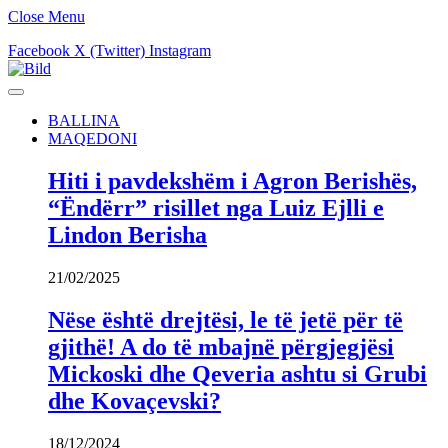
Close Menu
Facebook
X (Twitter)
Instagram
BALLINA
MAQEDONI
Hiti i pavdekshëm i Agron Berishës,
“Ëndërr” risillet nga Luiz Ejlli e
Lindon Berisha
21/02/2025
Nëse është drejtësi, le të jetë për të
gjithë! A do të mbajnë përgjegjësi
Mickoski dhe Qeveria ashtu si Grubi
dhe Kovaçevski?
18/12/2024