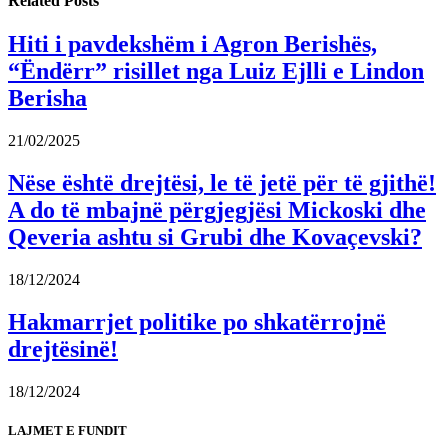
Related
Posts
Hiti i pavdekshëm i Agron Berishës,
“Ëndërr” risillet nga Luiz Ejlli e Lindon
Berisha
21/02/2025
Nëse është drejtësi, le të jetë për të gjithë!
A do të mbajnë përgjegjësi Mickoski dhe
Qeveria ashtu si Grubi dhe Kovaçevski?
18/12/2024
Hakmarrjet politike po shkatërrojnë
drejtësinë!
18/12/2024
LAJMET E FUNDIT