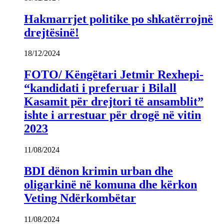
Hakmarrjet politike po shkatërrojnë
drejtësinë!
18/12/2024
FOTO/ Këngëtari Jetmir Rexhepi-
“kandidati i preferuar i Bilall
Kasamit për drejtori të ansamblit”
ishte i arrestuar për drogë në vitin
2023
11/08/2024
BDI dënon krimin urban dhe
oligarkinë në komuna dhe kërkon
Veting Ndërkombëtar
11/08/2024