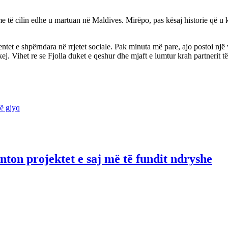
me të cilin edhe u martuan në Maldives. Mirëpo, pas kësaj historie që u 
entet e shpërndara në rrjetet sociale. Pak minuta më pare, ajo postoi një
j. Vihet re se Fjolla duket e qeshur dhe mjaft e lumtur krah partnerit të 
ë gjyq
ton projektet e saj më të fundit ndryshe