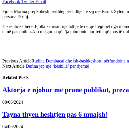
Facebook
Twitter
Email
Fjolla Morina prej kohësh përflitej për lidhjen e saj me Fisnik Sylën, 
persona të rinj.
E kështu ka bërë. Fjolla ka nisur një lidhje të re, që tregohet nga mom
e më pas puthur.Ajo u sigurua që t’ja mbulonte portretin që mos të duke
Previous Article
Rudina Dembacaj dhe ish-bashkëshorti përfundojnë n
Next Article
Dafina jep një ‘këshillë’ për djemtë
Related
Posts
Aktorja e njohur më pranë publikut, prezan
08/06/2024
Tayna thyen heshtjen pas 6 muajsh!
04/06/2024