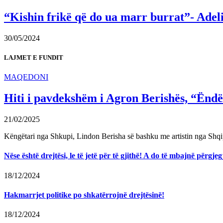
“Kishin frikë që do ua marr burrat”- Adel
30/05/2024
LAJMET E FUNDIT
MAQEDONI
Hiti i pavdekshëm i Agron Berishës, “Ëndër
21/02/2025
Këngëtari nga Shkupi, Lindon Berisha së bashku me artistin nga Shqi
Nëse është drejtësi, le të jetë për të gjithë! A do të mbajnë përg
18/12/2024
Hakmarrjet politike po shkatërrojnë drejtësinë!
18/12/2024