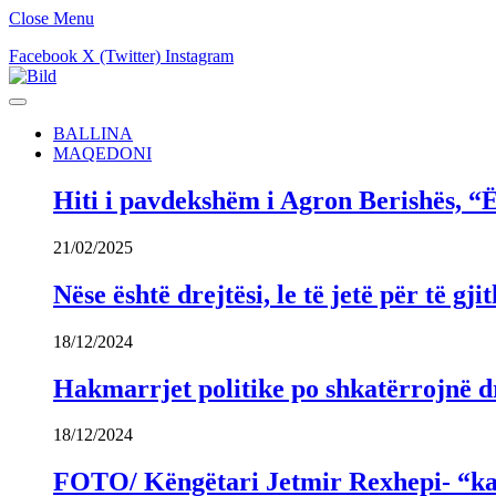
Close Menu
Facebook
X (Twitter)
Instagram
BALLINA
MAQEDONI
Hiti i pavdekshëm i Agron Berishës, “Ë
21/02/2025
Nëse është drejtësi, le të jetë për të 
18/12/2024
Hakmarrjet politike po shkatërrojnë dr
18/12/2024
FOTO/ Këngëtari Jetmir Rexhepi- “kandi