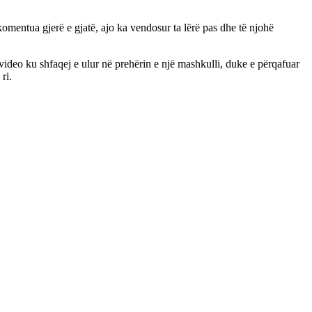
komentua gjerë e gjatë, ajo ka vendosur ta lërë pas dhe të njohë
 video ku shfaqej e ulur në prehërin e një mashkulli, duke e përqafuar
ri.