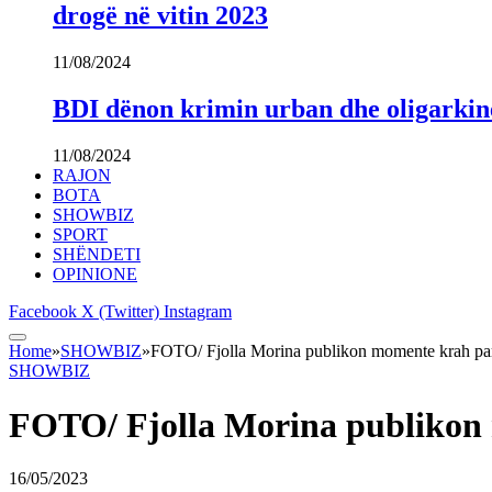
drogë në vitin 2023
11/08/2024
BDI dënon krimin urban dhe oligarki
11/08/2024
RAJON
BOTA
SHOWBIZ
SPORT
SHËNDETI
OPINIONE
Facebook
X (Twitter)
Instagram
Home
»
SHOWBIZ
»
FOTO/ Fjolla Morina publikon momente krah partn
SHOWBIZ
FOTO/ Fjolla Morina publikon 
16/05/2023