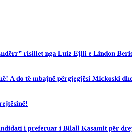
ndërr” risillet nga Luiz Ejlli e Lindon Beri
gjithë! A do të mbajnë përgjegjësi Mickoski 
ejtësinë!
dati i preferuar i Bilall Kasamit për drejt