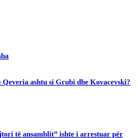
sha
dhe Qeveria ashtu si Grubi dhe Kovaçevski?
ori të ansamblit” ishte i arrestuar për