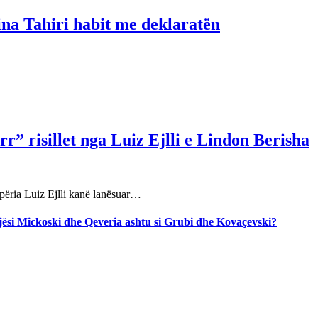
ina Tahiri habit me deklaratën
r” risillet nga Luiz Ejlli e Lindon Berisha
përia Luiz Ejlli kanë lanësuar…
jegjësi Mickoski dhe Qeveria ashtu si Grubi dhe Kovaçevski?