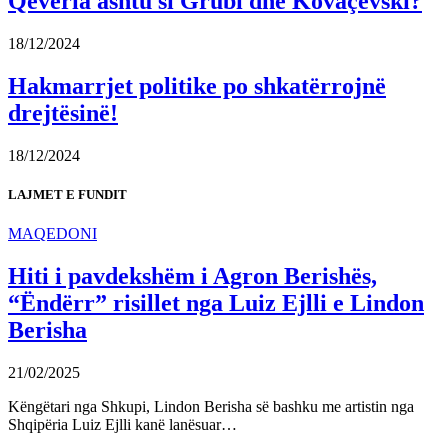
Qeveria ashtu si Grubi dhe Kovaçevski?
18/12/2024
Hakmarrjet politike po shkatërrojnë
drejtësinë!
18/12/2024
LAJMET E FUNDIT
MAQEDONI
Hiti i pavdekshëm i Agron Berishës,
“Ëndërr” risillet nga Luiz Ejlli e Lindon
Berisha
21/02/2025
Këngëtari nga Shkupi, Lindon Berisha së bashku me artistin nga
Shqipëria Luiz Ejlli kanë lanësuar…