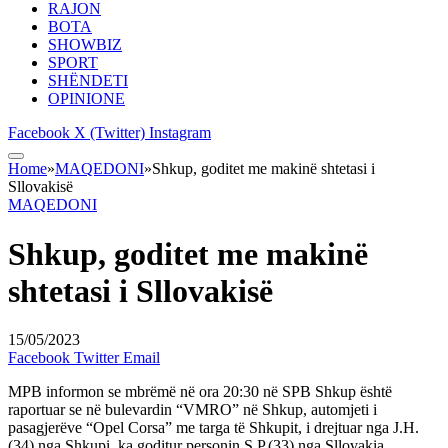
RAJON
BOTA
SHOWBIZ
SPORT
SHËNDETI
OPINIONE
Facebook
X (Twitter)
Instagram
Home
»
MAQEDONI
»
Shkup, goditet me makinë shtetasi i
Sllovakisë
MAQEDONI
Shkup, goditet me makinë
shtetasi i Sllovakisë
15/05/2023
Facebook
Twitter
Email
MPB informon se mbrëmë në ora 20:30 në SPB Shkup është
raportuar se në bulevardin “VMRO” në Shkup, automjeti i
pasagjerëve “Opel Corsa” me targa të Shkupit, i drejtuar nga J.H.
(34) nga Shkupi, ka goditur personin S.P.(33) nga Sllovakia.