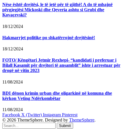
Nëse është drejtësi, le të jetë për të gjithë! A do të mbajnë
përgjegjësi Mickoski dhe Qeveria ashtu si Grubi dhe
Kovaçevski?
18/12/2024
Hakmarrjet politike po shkatërrojnë drejtësinë!
18/12/2024
FOTO/ Këngëtari Jetmir Rexhepi- “kandidati i preferuar i
Bilall Kasamit për drejtori të ansamblit” ishte i arrestuar për
drogë në vitin 2023
11/08/2024
BDI dënon krimin urban dhe oligarkinë në komuna dhe
kërkon Veting Ndërkombëtar
11/08/2024
Facebook
X (Twitter)
Instagram
Pinterest
© 2026 ThemeSphere. Designed by
ThemeSphere
.
Submit