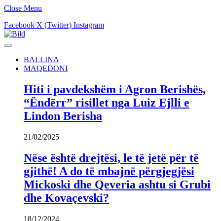
Close Menu
Facebook
X (Twitter)
Instagram
BALLINA
MAQEDONI
Hiti i pavdekshëm i Agron Berishës,
“Ëndërr” risillet nga Luiz Ejlli e
Lindon Berisha
21/02/2025
Nëse është drejtësi, le të jetë për të
gjithë! A do të mbajnë përgjegjësi
Mickoski dhe Qeveria ashtu si Grubi
dhe Kovaçevski?
18/12/2024