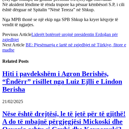
Në aksident lëndime të rënda trupore ka pësuar këmbësori S.P, i cili
është dërguar në Spitalin “Nënë Tereza” në Shkup.
Nga MPB thonë se një ekip nga SPB Shkup ka kryer këqyrje të
vendit të ngjarjes.
Previous Article
Liderët botërorë urojnë presidentin Erdoğan për
zgjedhjet
Next Article
BE: Pjesëmarrja e lartë në zgjedhjet në Türkiye, fitore e
madhe
Related
Posts
Hiti i pavdekshëm i Agron Berishës,
“Ëndërr” risillet nga Luiz Ejlli e Lindon
Berisha
21/02/2025
Nëse është drejtësi, le të jetë për të gjithë!
A do të mbajnë përgjegjësi Mickoski dhe