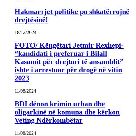
Hakmarrjet politike po shkatërrojnë
drejtësinë!
18/12/2024
FOTO/ Këngëtari Jetmir Rexhepi-
“kandidati i preferuar i Bilall
Kasamit për drejtori të ansamblit”
ishte i arrestuar për drogë në vitin
2023
11/08/2024
BDI dënon krimin urban dhe
oligarkinë në komuna dhe kërkon
Veting Ndërkombëtar
11/08/2024