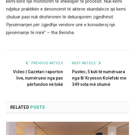
kemi bërë një monitorim të shkëlqyer të procesit. Nuk kemi
ndjekur praktikën e denoncimit të akteve skandaloze që kemi
zbuluar pasi nuk dëshironim të dekurajonim zgjedhësit.
Pjesëmarrjen për zgjedhje vendore unë e konsideroj një
pjesëmarrje të mirë” – tha Berisha.
PREVIOUS ARTICLE
NEXT ARTICLE
Video | Gazetari raporton
Pustec, 5 kuti të numëruara
live, numëruesi nga pas
nga 8/ Kryeson Kolefski me
përfundon në tokë
349 vota më shumë
RELATED
POSTS