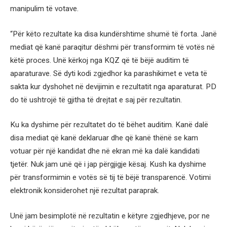
manipulim të votave.
“Për këto rezultate ka disa kundërshtime shumë të forta. Janë
mediat që kanë paraqitur dëshmi për transformim të votës në
këtë proces. Unë kërkoj nga KQZ që të bëjë auditim të
aparaturave. Së dyti kodi zgjedhor ka parashikimet e veta të
sakta kur dyshohet në devijimin e rezultatit nga aparaturat. PD
do të ushtrojë të gjitha të drejtat e saj për rezultatin.
Ku ka dyshime për rezultatet do të bëhet auditim. Kanë dalë
disa mediat që kanë deklaruar dhe që kanë thënë se kam
votuar për një kandidat dhe në ekran më ka dalë kandidati
tjetër. Nuk jam unë që i jap përgjigje kësaj. Kush ka dyshime
për transformimin e votës së tij të bëjë transparencë. Votimi
elektronik konsiderohet një rezultat paraprak.
Unë jam besimplotë në rezultatin e këtyre zgjedhjeve, por ne