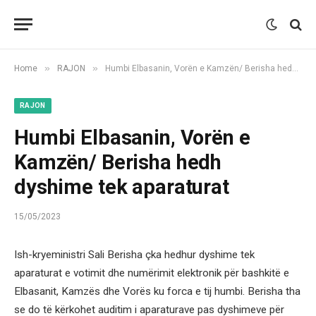
»
»
Home
RAJON
Humbi Elbasanin, Vorën e Kamzën/ Berisha hedh dyshime tek aparaturat
RAJON
Humbi Elbasanin, Vorën e
Kamzën/ Berisha hedh
dyshime tek aparaturat
15/05/2023
Ish-kryeministri Sali Berisha çka hedhur dyshime tek
aparaturat e votimit dhe numërimit elektronik për bashkitë e
Elbasanit, Kamzës dhe Vorës ku forca e tij humbi. Berisha tha
se do të kërkohet auditim i aparaturave pas dyshimeve për