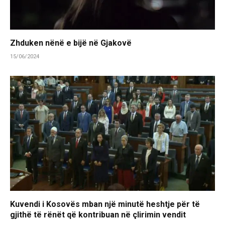
Zhduken nënë e bijë në Gjakovë
15/06/2024
Kuvendi i Kosovës mban një minutë heshtje për të
gjithë të rënët që kontribuan në çlirimin vendit