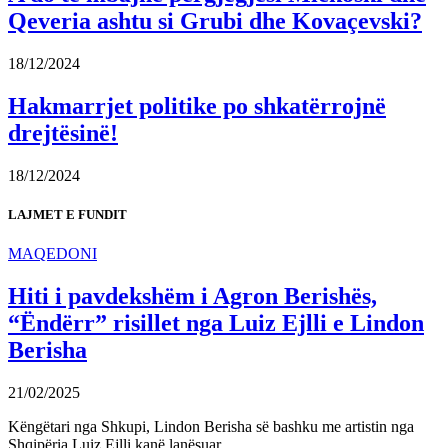
Qeveria ashtu si Grubi dhe Kovaçevski?
18/12/2024
Hakmarrjet politike po shkatërrojnë
drejtësinë!
18/12/2024
LAJMET E FUNDIT
MAQEDONI
Hiti i pavdekshëm i Agron Berishës,
“Ëndërr” risillet nga Luiz Ejlli e Lindon
Berisha
21/02/2025
Këngëtari nga Shkupi, Lindon Berisha së bashku me artistin nga
Shqipëria Luiz Ejlli kanë lanësuar…