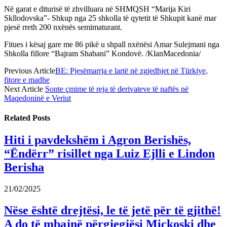
Në garat e diturisë të zhvilluara në SHMQSH “Marija Kiri
Skllodovska”- Shkup nga 25 shkolla të qytetit të Shkupit kanë mar
pjesë rreth 200 nxënës semimaturant.
Fitues i kësaj gare me 86 pikë u shpall nxënësi Amar Sulejmani nga
Shkolla fillore “Bajram Shabani” Kondovë. /KlanMacedonia/
Previous Article
BE: Pjesëmarrja e lartë në zgjedhjet në Türkiye,
fitore e madhe
Next Article
Sonte çmime të reja të derivateve të naftës në
Maqedoninë e Veriut
Related
Posts
Hiti i pavdekshëm i Agron Berishës,
“Ëndërr” risillet nga Luiz Ejlli e Lindon
Berisha
21/02/2025
Nëse është drejtësi, le të jetë për të gjithë!
A do të mbajnë përgjegjësi Mickoski dhe