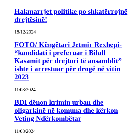
Hakmarrjet politike po shkatërrojnë
drejtësinë!
18/12/2024
FOTO/ Këngëtari Jetmir Rexhepi-
“kandidati i preferuar i Bilall
Kasamit për drejtori të ansamblit”
ishte i arrestuar për drogë në vitin
2023
11/08/2024
BDI dënon krimin urban dhe
oligarkinë në komuna dhe kërkon
Veting Ndërkombëtar
11/08/2024