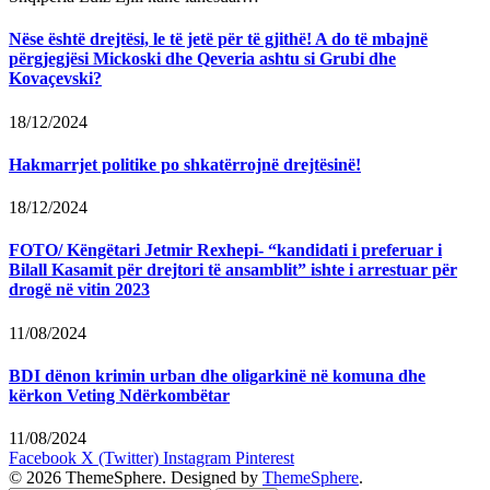
Nëse është drejtësi, le të jetë për të gjithë! A do të mbajnë
përgjegjësi Mickoski dhe Qeveria ashtu si Grubi dhe
Kovaçevski?
18/12/2024
Hakmarrjet politike po shkatërrojnë drejtësinë!
18/12/2024
FOTO/ Këngëtari Jetmir Rexhepi- “kandidati i preferuar i
Bilall Kasamit për drejtori të ansamblit” ishte i arrestuar për
drogë në vitin 2023
11/08/2024
BDI dënon krimin urban dhe oligarkinë në komuna dhe
kërkon Veting Ndërkombëtar
11/08/2024
Facebook
X (Twitter)
Instagram
Pinterest
© 2026 ThemeSphere. Designed by
ThemeSphere
.