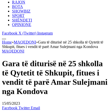
RAJON
BOTA
SHOWBIZ
SPORT
SHËNDETI
OPINIONE
Facebook
X (Twitter)
Instagram
Home
»
MAQEDONI
»
Gara të diturisë në 25 shkolla të Qytetit të
Shkupit, fitues i vendit të parë Amar Sulejmani nga Kondova
MAQEDONI
Gara të diturisë në 25 shkolla
të Qytetit të Shkupit, fitues i
vendit të parë Amar Sulejmani
nga Kondova
15/05/2023
Facebook
Twitter
Email