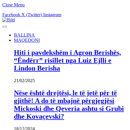
Close Menu
Facebook
X (Twitter)
Instagram
BALLINA
MAQEDONI
Hiti i pavdekshëm i Agron Berishës,
“Ëndërr” risillet nga Luiz Ejlli e
Lindon Berisha
21/02/2025
Nëse është drejtësi, le të jetë për të
gjithë! A do të mbajnë përgjegjësi
Mickoski dhe Qeveria ashtu si Grubi
dhe Kovaçevski?
18/12/2024