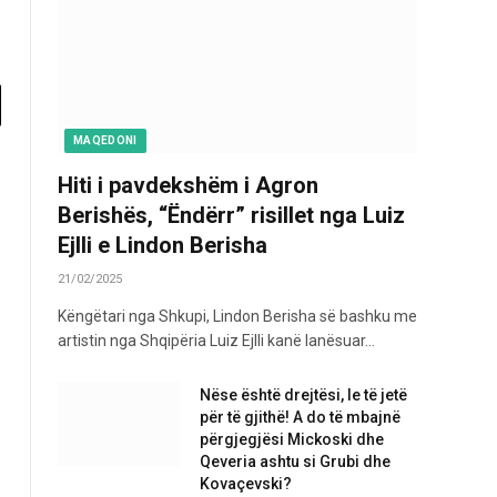
MAQEDONI
Hiti i pavdekshëm i Agron
Berishës, “Ëndërr” risillet nga Luiz
Ejlli e Lindon Berisha
21/02/2025
Këngëtari nga Shkupi, Lindon Berisha së bashku me
artistin nga Shqipëria Luiz Ejlli kanë lanësuar…
Nëse është drejtësi, le të jetë
për të gjithë! A do të mbajnë
përgjegjësi Mickoski dhe
Qeveria ashtu si Grubi dhe
Kovaçevski?