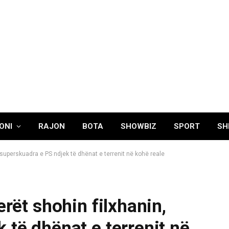
ONI
RAJON
BOTA
SHOWBIZ
SPORT
SH
, superskuadra e PS ndjek të dhënat e terrenit në kohë reale
erët shohin filxhanin,
 të dhënat e terrenit në