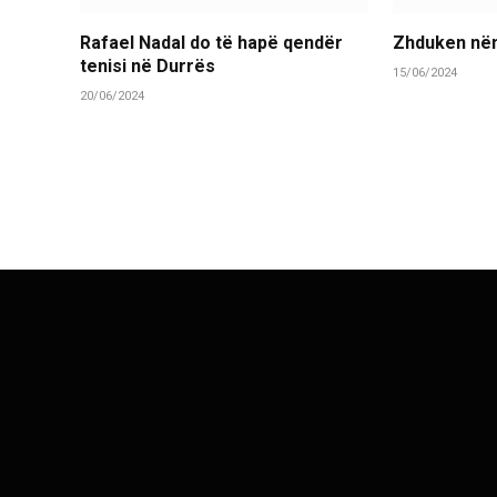
Rafael Nadal do të hapë qendër
Zhduken nën
tenisi në Durrës
15/06/2024
20/06/2024