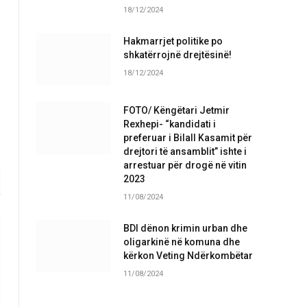
18/12/2024
Hakmarrjet politike po
shkatërrojnë drejtësinë!
18/12/2024
FOTO/ Këngëtari Jetmir
Rexhepi- “kandidati i
preferuar i Bilall Kasamit për
drejtori të ansamblit” ishte i
arrestuar për drogë në vitin
2023
11/08/2024
BDI dënon krimin urban dhe
oligarkinë në komuna dhe
kërkon Veting Ndërkombëtar
11/08/2024