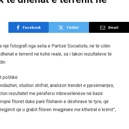
Facebook
Twitter
Email
 një fotografi nga selia e Partisë Socialiste, në të cilën
 dhënat e terrenit në kohë reale, sa i takon rezultateve të
din.
 politikë.
dazhet, studion shifrat, analizon trendet e pjesëmarrjes,
jekton rezultatet me përafërsi mbresëlënëse në bazë
ojnë fitoret duke parë filxhanin e dëshirave të tyre, që
egjimit që u grabit fitoren imagjinare me kthetrat e krimit”,