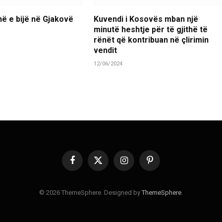
ë e bijë në Gjakovë
Kuvendi i Kosovës mban një
minutë heshtje për të gjithë të
rënët që kontribuan në çlirimin
vendit
12/06/2024
Facebook
X
Instagram
Pinterest
(Twitter)
© 2026 ThemeSphere. Designed by
ThemeSphere
.