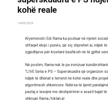
kohë reale
14/05/2023
Kryeministri Edi Rama ka postuar në rrjetet sociale
shfaqet ekipi i punës, që siç shprehet ai, ndjek të
zgjedhjeve për kryetarë bashkish në të gjithë ven
Në postim, Rama nuk le pa ironizuar kundërshtarët
“LIVE Selia e PS – Superskuadra që organizon son
ndjek të dhënat e terrenit në kohë reale dhe pro
algoritmesh shkencore. Ndërsa të tjerët paralajmër
pastaj e lexojnë me dëshpërimin e avazit bajat të r
shkruan Rama./tvklan.al