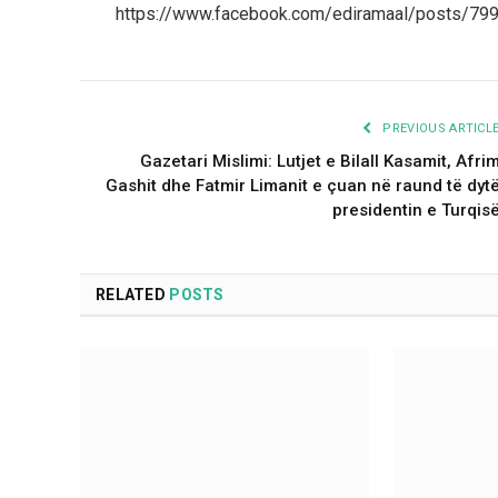
https://www.facebook.com/ediramaal/posts/7
PREVIOUS ARTICL
Gazetari Mislimi: Lutjet e Bilall Kasamit, Afri
Gashit dhe Fatmir Limanit e çuan në raund të dyt
presidentin e Turqis
RELATED
POSTS