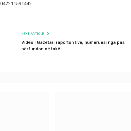
99042211591442
E
NEXT ARTICLE
m
Video | Gazetari raporton live, numëruesi nga pas
ë
përfundon në tokë
ë