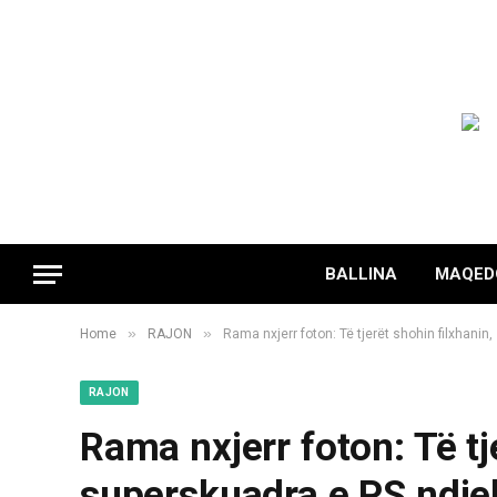
BALLINA
MAQED
»
»
Home
RAJON
Rama nxjerr foton: Të tjerët shohin filxhanin
RAJON
Rama nxjerr foton: Të tj
superskuadra e PS ndjek