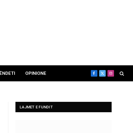
ËNDETI
OPINIONE
Facebook
X
Instagram
(Twitter)
LAJMET E FUNDIT