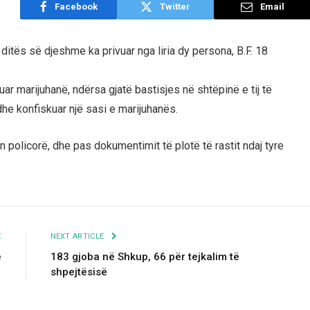
Facebook
Twitter
Email
ditës së djeshme ka privuar nga liria dy persona, B.F. 18
kuar marijuhanë, ndërsa gjatë bastisjes në shtëpinë e tij të
dhe konfiskuar një sasi e marijuhanës.
 policorë, dhe pas dokumentimit të plotë të rastit ndaj tyre
E
NEXT ARTICLE
e
183 gjoba në Shkup, 66 për tejkalim të
shpejtësisë