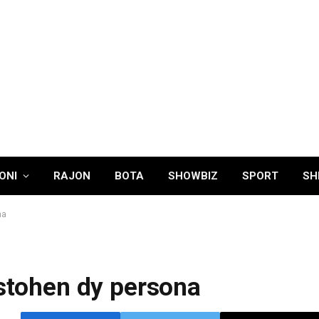
ONI
RAJON
BOTA
SHOWBIZ
SPORT
SH
na
estohen dy persona