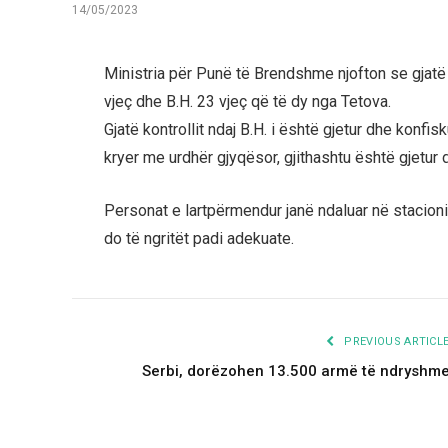
14/05/2023
Ministria për Punë të Brendshme njofton se gjatë 
vjeç dhe B.H. 23 vjeç që të dy nga Tetova.
Gjatë kontrollit ndaj B.H. i është gjetur dhe konfis
kryer me urdhër gjyqësor, gjithashtu është gjetur 
Personat e lartpërmendur janë ndaluar në stacionin
do të ngritët padi adekuate.
PREVIOUS ARTICL
Serbi, dorëzohen 13.500 armë të ndryshm