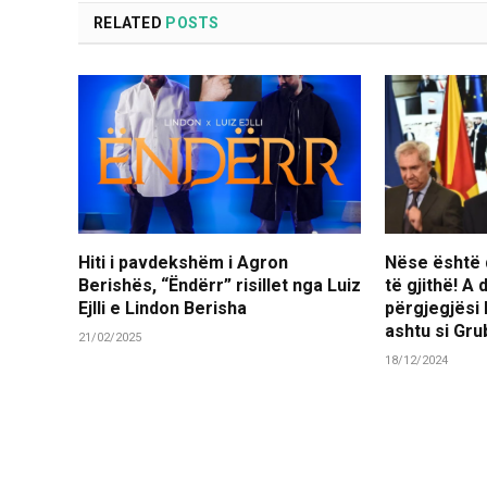
RELATED
POSTS
Hiti i pavdekshëm i Agron
Nëse është d
Berishës, “Ëndërr” risillet nga Luiz
të gjithë! A
Ejlli e Lindon Berisha
përgjegjësi
ashtu si Gr
21/02/2025
18/12/2024