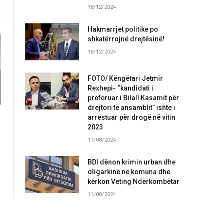
18/12/2024
Hakmarrjet politike po
shkatërrojnë drejtësinë!
18/12/2024
FOTO/ Këngëtari Jetmir
Rexhepi- “kandidati i
preferuar i Bilall Kasamit për
drejtori të ansamblit” ishte i
arrestuar për drogë në vitin
2023
11/08/2024
BDI dënon krimin urban dhe
oligarkinë në komuna dhe
kërkon Veting Ndërkombëtar
11/08/2024