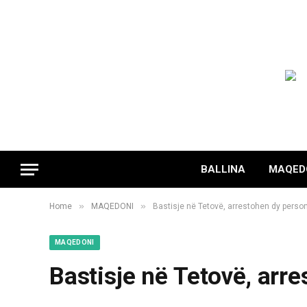
BALLINA
MAQED
»
»
Home
MAQEDONI
Bastisje në Tetovë, arrestohen dy perso
MAQEDONI
Bastisje në Tetovë, arr