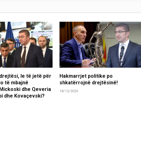
rejtësi, le të jetë për
Hakmarrjet politike po
 do të mbajnë
shkatërrojnë drejtësinë!
 Mickoski dhe Qeveria
18/12/2024
ubi dhe Kovaçevski?