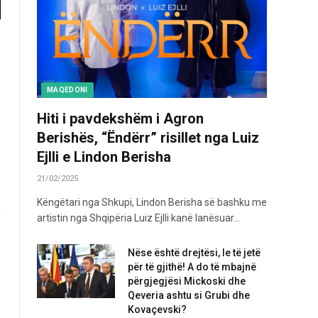
MAQEDONI
Hiti i pavdekshëm i Agron
Berishës, “Ëndërr” risillet nga Luiz
Ejlli e Lindon Berisha
21/02/2025
Këngëtari nga Shkupi, Lindon Berisha së bashku me
artistin nga Shqipëria Luiz Ejlli kanë lanësuar…
Nëse është drejtësi, le të jetë
për të gjithë! A do të mbajnë
përgjegjësi Mickoski dhe
Qeveria ashtu si Grubi dhe
Kovaçevski?