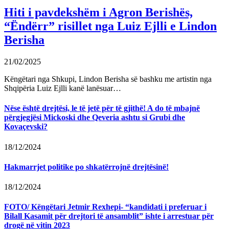
Hiti i pavdekshëm i Agron Berishës,
“Ëndërr” risillet nga Luiz Ejlli e Lindon
Berisha
21/02/2025
Këngëtari nga Shkupi, Lindon Berisha së bashku me artistin nga
Shqipëria Luiz Ejlli kanë lanësuar…
Nëse është drejtësi, le të jetë për të gjithë! A do të mbajnë
përgjegjësi Mickoski dhe Qeveria ashtu si Grubi dhe
Kovaçevski?
18/12/2024
Hakmarrjet politike po shkatërrojnë drejtësinë!
18/12/2024
FOTO/ Këngëtari Jetmir Rexhepi- “kandidati i preferuar i
Bilall Kasamit për drejtori të ansamblit” ishte i arrestuar për
drogë në vitin 2023