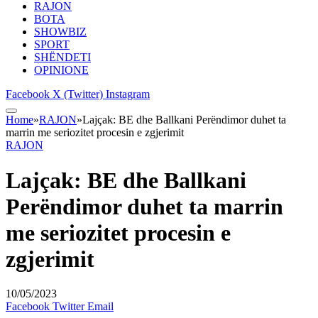
RAJON
BOTA
SHOWBIZ
SPORT
SHËNDETI
OPINIONE
Facebook
X (Twitter)
Instagram
Home
»
RAJON
»
Lajçak: BE dhe Ballkani Perëndimor duhet ta
marrin me seriozitet procesin e zgjerimit
RAJON
Lajçak: BE dhe Ballkani
Perëndimor duhet ta marrin
me seriozitet procesin e
zgjerimit
10/05/2023
Facebook
Twitter
Email