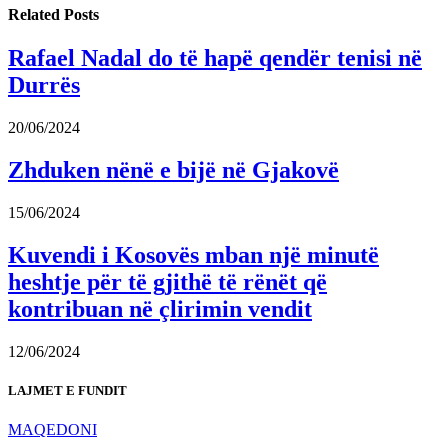
Related
Posts
Rafael Nadal do të hapë qendër tenisi në
Durrës
20/06/2024
Zhduken nënë e bijë në Gjakovë
15/06/2024
Kuvendi i Kosovës mban një minutë
heshtje për të gjithë të rënët që
kontribuan në çlirimin vendit
12/06/2024
LAJMET E FUNDIT
MAQEDONI