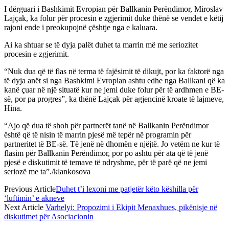
I dërguari i Bashkimit Evropian për Ballkanin Perëndimor, Miroslav
Lajçak, ka folur për procesin e zgjerimit duke thënë se vendet e këtij
rajoni ende i preokupojnë çështje nga e kaluara.
Ai ka shtuar se të dyja palët duhet ta marrin më me seriozitet
procesin e zgjerimit.
“Nuk dua që të flas në terma të fajësimit të dikujt, por ka faktorë nga
të dyja anët si nga Bashkimi Evropian ashtu edhe nga Ballkani që ka
kanë çuar në një situatë kur ne jemi duke folur për të ardhmen e BE-
së, por pa progres”, ka thënë Lajçak për agjencinë kroate të lajmeve,
Hina.
“Ajo që dua të shoh për partnerët tanë në Ballkanin Perëndimor
është që të nisin të marrin pjesë më tepër në programin për
partneritet të BE-së. Të jenë në dhomën e njëjtë. Jo vetëm ne kur të
flasim për Ballkanin Perëndimor, por po ashtu për ata që të jenë
pjesë e diskutimit të temave të ndryshme, për të parë që ne jemi
seriozë me ta”./klankosova
Previous Article
Duhet t’i lexoni me patjetër këto këshilla për
‘luftimin’ e akneve
Next Article
Varhelyi: Propozimi i Ekipit Menaxhues, pikënisje në
diskutimet për Asociacionin