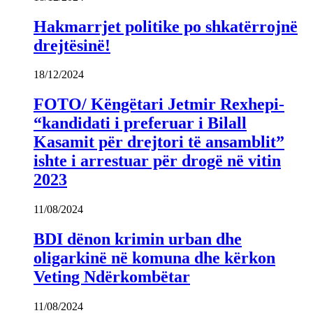
Hakmarrjet politike po shkatërrojnë
drejtësinë!
18/12/2024
FOTO/ Këngëtari Jetmir Rexhepi-
“kandidati i preferuar i Bilall
Kasamit për drejtori të ansamblit”
ishte i arrestuar për drogë në vitin
2023
11/08/2024
BDI dënon krimin urban dhe
oligarkinë në komuna dhe kërkon
Veting Ndërkombëtar
11/08/2024