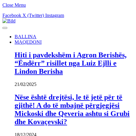
Close Menu
Facebook
X (Twitter)
Instagram
BALLINA
MAQEDONI
Hiti i pavdekshëm i Agron Berishës,
“Ëndërr” risillet nga Luiz Ejlli e
Lindon Berisha
21/02/2025
Nëse është drejtësi, le të jetë për të
gjithë! A do të mbajnë përgjegjësi
Mickoski dhe Qeveria ashtu si Grubi
dhe Kovaçevski?
18/12/2024