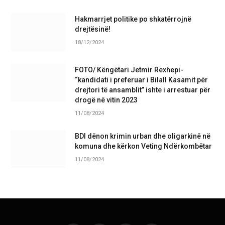
Hakmarrjet politike po shkatërrojnë
drejtësinë!
18/12/2024
FOTO/ Këngëtari Jetmir Rexhepi-
“kandidati i preferuar i Bilall Kasamit për
drejtori të ansamblit” ishte i arrestuar për
drogë në vitin 2023
11/08/2024
BDI dënon krimin urban dhe oligarkinë në
komuna dhe kërkon Veting Ndërkombëtar
11/08/2024