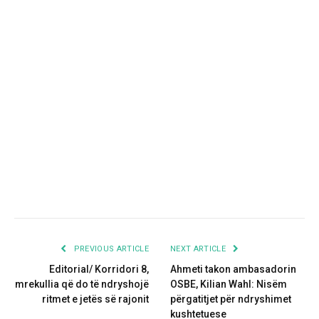
PREVIOUS ARTICLE
NEXT ARTICLE
Editorial/ Korridori 8,
Ahmeti takon ambasadorin
mrekullia që do të ndryshojë
OSBE, Kilian Wahl: Nisëm
ritmet e jetës së rajonit
përgatitjet për ndryshimet
kushtetuese