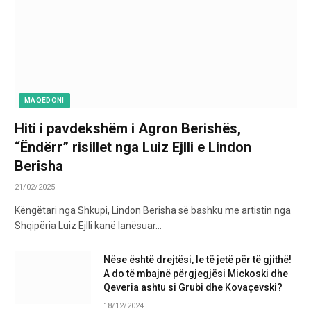
MAQEDONI
Hiti i pavdekshëm i Agron Berishës,
“Ëndërr” risillet nga Luiz Ejlli e Lindon
Berisha
21/02/2025
Këngëtari nga Shkupi, Lindon Berisha së bashku me artistin nga
Shqipëria Luiz Ejlli kanë lanësuar…
Nëse është drejtësi, le të jetë për të gjithë!
A do të mbajnë përgjegjësi Mickoski dhe
Qeveria ashtu si Grubi dhe Kovaçevski?
18/12/2024