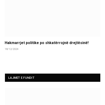
Hakmarrjet politike po shkatërrojnë drejtësinë!
18/12/2024
LAJMET E FUNDIT