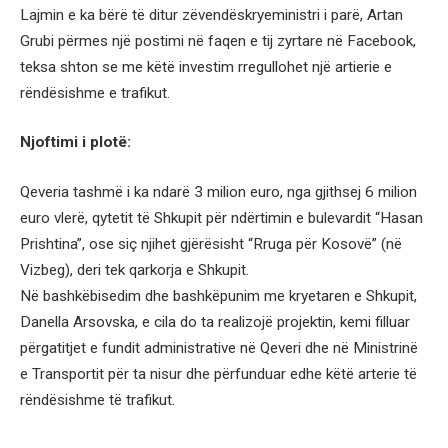
Lajmin e ka bërë të ditur zëvendëskryeministri i parë, Artan
Grubi përmes një postimi në faqen e tij zyrtare në Facebook,
teksa shton se me këtë investim rregullohet një artierie e
rëndësishme e trafikut.
Njoftimi i plotë:
Qeveria tashmë i ka ndarë 3 milion euro, nga gjithsej 6 milion
euro vlerë, qytetit të Shkupit për ndërtimin e bulevardit “Hasan
Prishtina”, ose siç njihet gjërësisht “Rruga për Kosovë” (në
Vizbeg), deri tek qarkorja e Shkupit.
Në bashkëbisedim dhe bashkëpunim me kryetaren e Shkupit,
Danella Arsovska, e cila do ta realizojë projektin, kemi filluar
përgatitjet e fundit administrative në Qeveri dhe në Ministrinë
e Transportit për ta nisur dhe përfunduar edhe këtë arterie të
rëndësishme të trafikut.