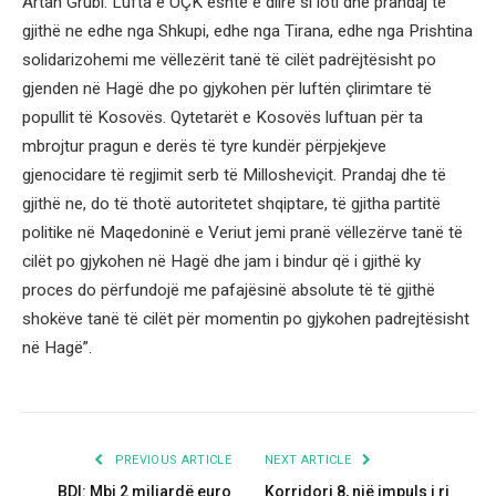
Artan Grubi: Lufta e UÇK është e dlirë si loti dhe prandaj të
gjithë ne edhe nga Shkupi, edhe nga Tirana, edhe nga Prishtina
solidarizohemi me vëllezërit tanë të cilët padrëjtësisht po
gjenden në Hagë dhe po gjykohen për luftën çlirimtare të
popullit të Kosovës. Qytetarët e Kosovës luftuan për ta
mbrojtur pragun e derës të tyre kundër përpjekjeve
gjenocidare të regjimit serb të Millosheviçit. Prandaj dhe të
gjithë ne, do të thotë autoritetet shqiptare, të gjitha partitë
politike në Maqedoninë e Veriut jemi pranë vëllezërve tanë të
cilët po gjykohen në Hagë dhe jam i bindur që i gjithë ky
proces do përfundojë me pafajësinë absolute të të gjithë
shokëve tanë të cilët për momentin po gjykohen padrejtësisht
në Hagë”.
PREVIOUS ARTICLE
NEXT ARTICLE
BDI: Mbi 2 miliardë euro
Korridori 8, një impuls i ri