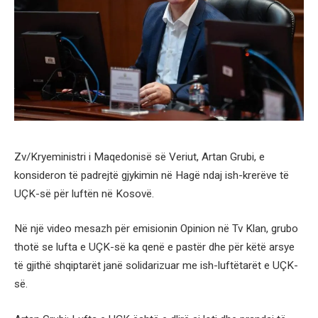
Zv/Kryeministri i Maqedonisë së Veriut, Artan Grubi, e
konsideron të padrejtë gjykimin në Hagë ndaj ish-krerëve të
UÇK-së për luftën në Kosovë.
Në një video mesazh për emisionin Opinion në Tv Klan, grubo
thotë se lufta e UÇK-së ka qenë e pastër dhe për këtë arsye
të gjithë shqiptarët janë solidarizuar me ish-luftëtarët e UÇK-
së.