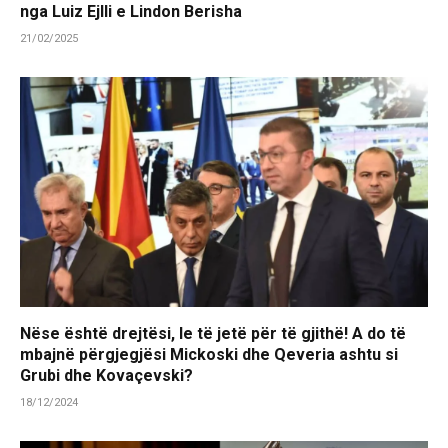
nga Luiz Ejlli e Lindon Berisha
21/02/2025
Nëse është drejtësi, le të jetë për të gjithë! A do të
mbajnë përgjegjësi Mickoski dhe Qeveria ashtu si
Grubi dhe Kovaçevski?
18/12/2024