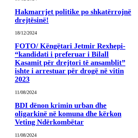
Hakmarrjet politike po shkatërrojnë
drejtësinë!
18/12/2024
FOTO/ Këngëtari Jetmir Rexhepi-
“kandidati i preferuar i Bilall
Kasamit për drejtori të ansamblit”
ishte i arrestuar për drogë në vitin
2023
11/08/2024
BDI dënon krimin urban dhe
oligarkinë në komuna dhe kërkon
Veting Ndërkombëtar
11/08/2024