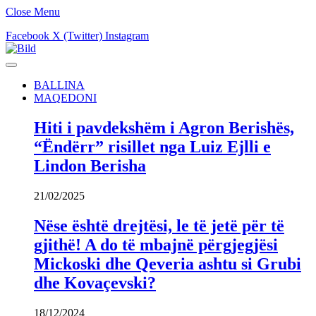
Close Menu
Facebook
X (Twitter)
Instagram
BALLINA
MAQEDONI
Hiti i pavdekshëm i Agron Berishës,
“Ëndërr” risillet nga Luiz Ejlli e
Lindon Berisha
21/02/2025
Nëse është drejtësi, le të jetë për të
gjithë! A do të mbajnë përgjegjësi
Mickoski dhe Qeveria ashtu si Grubi
dhe Kovaçevski?
18/12/2024