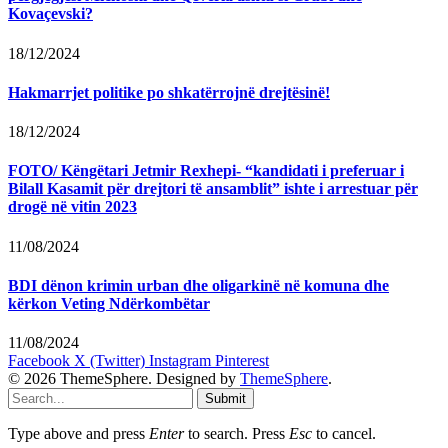
Kovaçevski?
18/12/2024
Hakmarrjet politike po shkatërrojnë drejtësinë!
18/12/2024
FOTO/ Këngëtari Jetmir Rexhepi- “kandidati i preferuar i
Bilall Kasamit për drejtori të ansamblit” ishte i arrestuar për
drogë në vitin 2023
11/08/2024
BDI dënon krimin urban dhe oligarkinë në komuna dhe
kërkon Veting Ndërkombëtar
11/08/2024
Facebook
X (Twitter)
Instagram
Pinterest
© 2026 ThemeSphere. Designed by
ThemeSphere
.
Submit
Type above and press
Enter
to search. Press
Esc
to cancel.