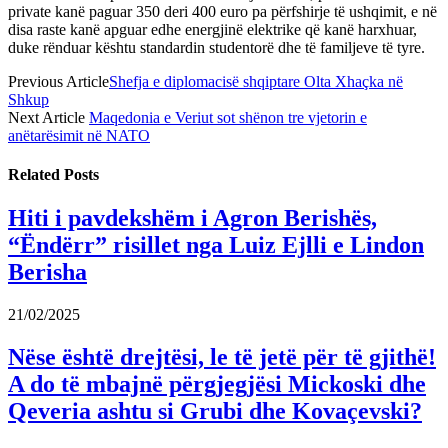
private kanë paguar 350 deri 400 euro pa përfshirje të ushqimit, e në
disa raste kanë apguar edhe energjinë elektrike që kanë harxhuar,
duke rënduar kështu standardin studentorë dhe të familjeve të tyre.
Previous Article
Shefja e diplomacisë shqiptare Olta Xhaçka në
Shkup
Next Article
Maqedonia e Veriut sot shënon tre vjetorin e
anëtarësimit në NATO
Related
Posts
Hiti i pavdekshëm i Agron Berishës,
“Ëndërr” risillet nga Luiz Ejlli e Lindon
Berisha
21/02/2025
Nëse është drejtësi, le të jetë për të gjithë!
A do të mbajnë përgjegjësi Mickoski dhe
Qeveria ashtu si Grubi dhe Kovaçevski?