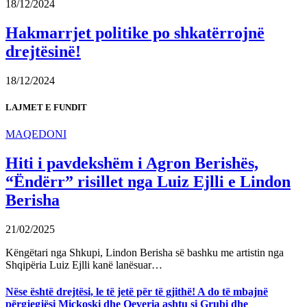
18/12/2024
Hakmarrjet politike po shkatërrojnë
drejtësinë!
18/12/2024
LAJMET E FUNDIT
MAQEDONI
Hiti i pavdekshëm i Agron Berishës,
“Ëndërr” risillet nga Luiz Ejlli e Lindon
Berisha
21/02/2025
Këngëtari nga Shkupi, Lindon Berisha së bashku me artistin nga
Shqipëria Luiz Ejlli kanë lanësuar…
Nëse është drejtësi, le të jetë për të gjithë! A do të mbajnë
përgjegjësi Mickoski dhe Qeveria ashtu si Grubi dhe