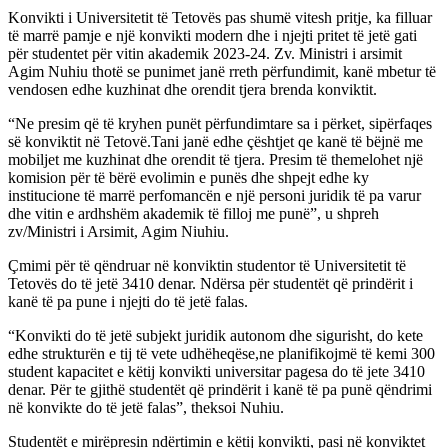
Konvikti i Universitetit të Tetovës pas shumë vitesh pritje, ka filluar
të marrë pamje e një konvikti modern dhe i njejti pritet të jetë gati
për studentet për vitin akademik 2023-24. Zv. Ministri i arsimit
Agim Nuhiu thotë se punimet janë rreth përfundimit, kanë mbetur të
vendosen edhe kuzhinat dhe orendit tjera brenda konviktit.
“Ne presim që të kryhen punët përfundimtare sa i përket, sipërfaqes
së konviktit në Tetovë.Tani janë edhe çështjet qe kanë të bëjnë me
mobiljet me kuzhinat dhe orendit të tjera. Presim të themelohet një
komision për të bërë evolimin e punës dhe shpejt edhe ky
institucione të marrë perfomancën e një personi juridik të pa varur
dhe vitin e ardhshëm akademik të filloj me punë”, u shpreh
zv/Ministri i Arsimit, Agim Niuhiu.
Çmimi për të qëndruar në konviktin studentor të Universitetit të
Tetovës do të jetë 3410 denar. Ndërsa për studentët që prindërit i
kanë të pa pune i njejti do të jetë falas.
“Konvikti do të jetë subjekt juridik autonom dhe sigurisht, do kete
edhe strukturën e tij të vete udhëheqëse,ne planifikojmë të kemi 300
student kapacitet e këtij konvikti universitar pagesa do të jete 3410
denar. Për te gjithë studentët që prindërit i kanë të pa punë qëndrimi
në konvikte do të jetë falas”, theksoi Nuhiu.
Studentët e mirëpresin ndërtimin e këtij konvikti, pasi në konviktet