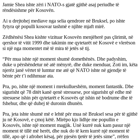
Jamie Shea ishte zëri i NATO-s gjatë gjithë asaj periudhe të
rëndësishme për Kosovën.
Ai u drejtohej mediave nga selia qendrore në Bruksel, po ishte
fytyra që populli kosovar tashmë e njihte mjaft mirë.
Zëdhënësi Shea kishte vizituar Kosovën menjëherë pas çlirimit, në
qershor të vitit 1999 dhe takimin me qytetarët në Kosovë e vlerëson
si një nga momentet më të mira të jetës së tij.
“Për mua ishte një moment shumë domethënës. Dhe padyshim,
duke u përshëndetur në atë mënyrë, dhe duke menduar, Zoti im, këta
njerëz janë vërtet të lumtur me atë që NATO ishte në gjendje të
bënte për t’i ndihmuar ata.
Pra, po, ishte një moment i mrekullueshëm, moment fantastik. Dhe
sigurisht që 78 ditët kanë qenë stresuese, por sigurisht që edhe më
stresuese ishin për qytetarët e Kosovës që ishin në bodrume dhe të
fshehur, dhe që duhej të duronin dhunën.
Pra, jeta ishte shumë më e lehtë për mua në Bruksel sesa për të gjithë
ju në Kosovë, e çmoj këtë. Mirëpo kjo lidhje me popullin e
Kosovës, ishte një moment magjik. Unë kurrë nuk kam pasur një
moment të tillë më herët, dhe nuk do të kem kurrë një moment të
tillë, apo që i afrohet kësaj, për pjesën tjetër të jetës sime”, rrëfen