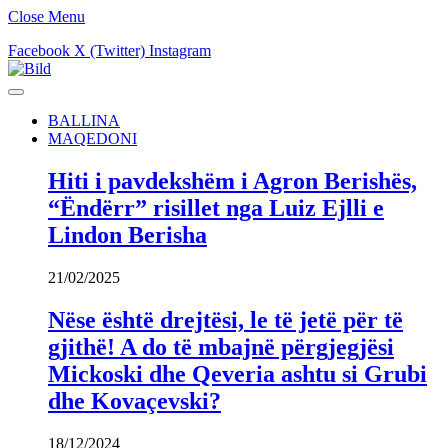
Close Menu
Facebook
X (Twitter)
Instagram
BALLINA
MAQEDONI
Hiti i pavdekshëm i Agron Berishës,
“Ëndërr” risillet nga Luiz Ejlli e
Lindon Berisha
21/02/2025
Nëse është drejtësi, le të jetë për të
gjithë! A do të mbajnë përgjegjësi
Mickoski dhe Qeveria ashtu si Grubi
dhe Kovaçevski?
18/12/2024