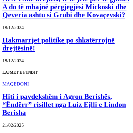
A do të mbajnë përgjegjësi Mickoski dhe
Qeveria ashtu si Grubi dhe Kovaçevski?
18/12/2024
Hakmarrjet politike po shkatërrojnë
drejtësinë!
18/12/2024
LAJMET E FUNDIT
MAQEDONI
Hiti i pavdekshëm i Agron Berishës,
“Ëndërr” risillet nga Luiz Ejlli e Lindon
Berisha
21/02/2025