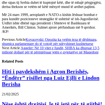
dhe sipas tij Serbia duhet të kuptojnë këtë, dhe të mbajë përgjegjësi,
derisa thekson se vetëm në këtë mënyrë mund të arrihet pajtimi.
Më 24 mars 1999, aeroplanët e NATO-s kishin lëshuar bombat e
para kundër pozicioneve strategjike të ushtrisë së ish-Jugosllavisë.
Urdhri ishte dhënë nga presidenti i Shteteve të Bashkuara të
Amerikës, Bill Clinton. Sulmet ajrore përfunduan më 9 qershor.
/KP/
Previous Article
Kovaçevski: Opozita ka vetëm teza të dështuara,
shumica parlamentare do të votojë për ndryshimet kushtetuese
Next Article
Aggeler: Në 10 vitet e fundit, SHBA ka dhuruar 13,5
milionë dollarë për të përmirësuar jetën e qytetarëve në Maqedoni
Related
Posts
Hiti i pavdekshëm i Agron Berishës,
“Ëndërr” risillet nga Luiz Ejlli e Lindon
Berisha
21/02/2025
Nëse është drejtësi, le të jetë për të gjithë!