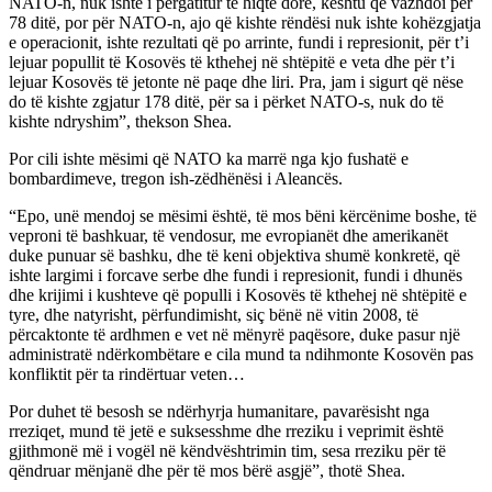
NATO-n, nuk ishte i përgatitur të hiqte dorë, kështu që vazhdoi për
78 ditë, por për NATO-n, ajo që kishte rëndësi nuk ishte kohëzgjatja
e operacionit, ishte rezultati që po arrinte, fundi i represionit, për t’i
lejuar popullit të Kosovës të kthehej në shtëpitë e veta dhe për t’i
lejuar Kosovës të jetonte në paqe dhe liri. Pra, jam i sigurt që nëse
do të kishte zgjatur 178 ditë, për sa i përket NATO-s, nuk do të
kishte ndryshim”, thekson Shea.
Por cili ishte mësimi që NATO ka marrë nga kjo fushatë e
bombardimeve, tregon ish-zëdhënësi i Aleancës.
“Epo, unë mendoj se mësimi është, të mos bëni kërcënime boshe, të
veproni të bashkuar, të vendosur, me evropianët dhe amerikanët
duke punuar së bashku, dhe të keni objektiva shumë konkretë, që
ishte largimi i forcave serbe dhe fundi i represionit, fundi i dhunës
dhe krijimi i kushteve që populli i Kosovës të kthehej në shtëpitë e
tyre, dhe natyrisht, përfundimisht, siç bënë në vitin 2008, të
përcaktonte të ardhmen e vet në mënyrë paqësore, duke pasur një
administratë ndërkombëtare e cila mund ta ndihmonte Kosovën pas
konfliktit për ta rindërtuar veten…
Por duhet të besosh se ndërhyrja humanitare, pavarësisht nga
rreziqet, mund të jetë e suksesshme dhe rreziku i veprimit është
gjithmonë më i vogël në këndvështrimin tim, sesa rreziku për të
qëndruar mënjanë dhe për të mos bërë asgjë”, thotë Shea.