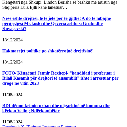
Këngëtari nga Shkupi, Lindon Berisha së bashku me artistin nga
Shqipëria Luiz Ejlli kanë lanësuar…
Nëse është drejtësi, le të jetë për të gjithë! A do të mbajnë
përgjegjësi Mickoski dhe Qeveria ashtu si Grubi dhe
Kovaçevski?
18/12/2024
Hakmarrjet politike po shkatërrojnë drejtësinë!
18/12/2024
FOTO/ Këngëtari Jetmir Rexhepi- “kandidati i preferuar i
Bilall Kasamit për drejtori të ansamblit” ishte i arrestuar për
drogë në vitin 2023
11/08/2024
BDI dënon krimin urban dhe oligarkinë në komuna dhe
kërkon Veting Ndërkombëtar
11/08/2024
Facebook
X (Twitter)
Instagram
Pinterest