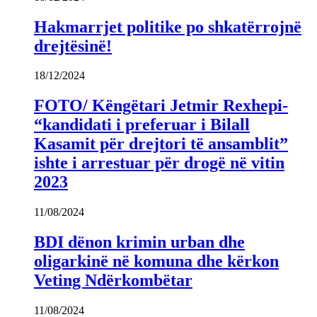
Hakmarrjet politike po shkatërrojnë
drejtësinë!
18/12/2024
FOTO/ Këngëtari Jetmir Rexhepi-
“kandidati i preferuar i Bilall
Kasamit për drejtori të ansamblit”
ishte i arrestuar për drogë në vitin
2023
11/08/2024
BDI dënon krimin urban dhe
oligarkinë në komuna dhe kërkon
Veting Ndërkombëtar
11/08/2024