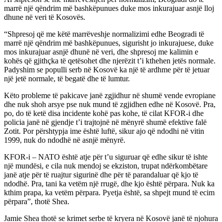
marrë një qëndrim më bashkëpunues duke mos inkurajuar asnjë lloj
dhune në veri të Kosovës.
“Shpresoj që me këtë marrëveshje normalizimi edhe Beogradi të
marrë një qëndrim më bashkëpunues, sigurisht jo inkurajuese, duke
mos inkurajuar asnjë dhunë në veri, dhe shpresoj me kalimin e
kohës që gjithçka të qetësohet dhe njerëzit t’i kthehen jetës normale.
Padyshim se populli serb në Kosovë ka një të ardhme për të jetuar
një jetë normale, të begatë dhe të lumtur.
Këto probleme të pakicave janë zgjidhur në shumë vende evropiane
dhe nuk shoh arsye pse nuk mund të zgjidhen edhe në Kosovë. Pra,
po, do të ketë disa incidente kohë pas kohe, të cilat KFOR-i dhe
policia janë në gjendje t’i trajtojnë në mënyrë shumë efektive falë
Zotit. Por përshtypja ime është luftë, sikur ajo që ndodhi në vitin
1999, nuk do ndodhë në asnjë mënyrë.
KFOR-i – NATO është atje për t’u siguruar që edhe sikur të ishte
një mundësi, e cila nuk mendoj se ekziston, trupat ndërkombëtare
janë atje për të ruajtur sigurinë dhe për të parandaluar që kjo të
ndodhë. Pra, tani ka vetëm një rrugë, dhe kjo është përpara. Nuk ka
kthim prapa, ka vetëm përpara. Pyetja është, sa shpejt mund të ecim
përpara”, thotë Shea.
Jamie Shea thotë se krimet serbe të kryera në Kosovë janë të njohura