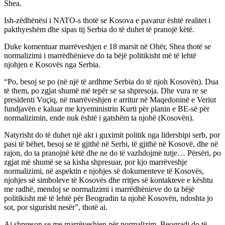
Shea.
Ish-zëdhënësi i NATO-s thotë se Kosova e pavarur është realitet i
pakthyeshëm dhe sipas tij Serbia do të duhet të pranojë këtë.
Duke komentuar marrëveshjen e 18 marsit në Ohër, Shea thotë se
normalizimi i marrëdhënieve do ta bëjë politikisht më të lehtë
njohjen e Kosovës nga Serbia.
“Po, besoj se po (në një të ardhme Serbia do të njoh Kosovën). Dua
të them, po zgjat shumë më tepër se sa shpresoja. Dhe vura re se
presidenti Vuçiq, në marrëveshjen e arritur në Maqedoninë e Veriut
fundjavën e kaluar me kryeministrin Kurti për planin e BE-së për
normalizimin, ende nuk është i gatshëm ta njohë (Kosovën).
Natyrisht do të duhet një akt i guximit politik nga lidershipi serb, por
pasi të bëhet, besoj se të gjithë në Serbi, të gjithë në Kosovë, dhe në
rajon, do ta pranojnë këtë dhe ne do të vazhdojmë tutje… Përsëri, po
zgjat më shumë se sa kisha shpresuar, por kjo marrëveshje
normalizimi, në aspektin e njohjes së dokumenteve të Kosovës,
njohjes së simboleve të Kosovës dhe rritjes së kontakteve e kështu
me radhë, mendoj se normalizimi i marrëdhënieve do ta bëjë
politikisht më të lehtë për Beogradin ta njohë Kosovën, ndoshta jo
sot, por sigurisht nesër”, thotë ai.
Ai shpreson se me marrëveshjen për normalizim, Beogradi do të