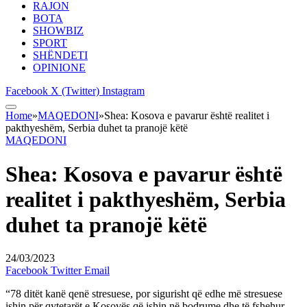
RAJON
BOTA
SHOWBIZ
SPORT
SHËNDETI
OPINIONE
Facebook
X (Twitter)
Instagram
Home
»
MAQEDONI
»
Shea: Kosova e pavarur është realitet i
pakthyeshëm, Serbia duhet ta pranojë këtë
MAQEDONI
Shea: Kosova e pavarur është
realitet i pakthyeshëm, Serbia
duhet ta pranojë këtë
24/03/2023
Facebook
Twitter
Email
“78 ditët kanë qenë stresuese, por sigurisht që edhe më stresuese
ishin për qytetarët e Kosovës që ishin në bodrume dhe të fshehur,