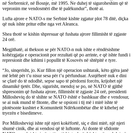
në Srebrenicë, në Bosnje, më 1995. Ne duhej të siguroheshim që të
vepronim me vendosmëri dhe të palëkundur”, thotë ai.
Lufta ajrore e NATO-s me Serbinë kishte zgjatur plot 78 ditë, diçka
që nuk ishte pritur edhe nga vet Aleanca.
Shea thotë se kishin shpresuar që fushata ajrore fillimisht të zgjaste
24 orë.
Megjithatë, ai thekson se për NATO-n nuk ishte e rëndësishme
kohëzgjatja e operacionit por rezultati që po arrinte, e që ishte fundi i
represionit dhe kthimi i popullit të Kosovës në shtëpitë e tyre.
“Jo, sinqerisht, jo. Kur fillon një operacion ushtarak, këto gjëra janë
më lehtë për t’u nisur sesa për t’u përfunduar. Asnjëherë nuk e dini
se çfarë do të ndodhë, sepse sapo të përdorni forcën, krijohet një
dinamikë tjetër. Dhe, sigurisht, mendoj se po, në NATO të gjithë
shpresonim që fushata ajrore, fillimisht të zgjaste 24 orë, presidenti
Millosheviq do të shihte se NATO është e bashkuar dhe e vendosur,
se ai nuk mund të fitonte, dhe se opsioni i tij më i mirë ishte të
plotësonte kushtet e Komunitetit Ndërkombëtar dhe të kthehej në
tryezën e bisedimeve.
Por Millosheviqi ishte një njeri kokëfortë, siç e dini mirë, një njeri
shumë cinik, dhe ai vendosi që të luftonte. Ai donte të sfidonte