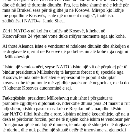
dhe që duhej të duronin dhunën. Pra, jeta ishte shumë më e lehtë për
mua në Bruksel sesa për të gjithë ju në Kosovë. Mirëpo kjo lidhje
me popullin e Kosovës, ishte një moment magjik”, thotë ish-
zëdhënësi i NATO-s, Jamie Shea.
Zëri i NATO-s në kohën e luftës në Kosovë, kthehet në
KosovaPress 24 vjet më vonë duke rrëfyer momente nga ajo kohë.
Ai thotë Aleanca ishte e vendosur të ndalonte dhunën dhe shkeljen e
të drejtave të njeriut në Kosovë që po bëheshin atë kohë nga regjimi
i Millosheviqit.
“Ishte një vendosmëri, sepse NATO kishte një vit që përpiqej për të
bindur presidentin Millosheviq të largonte forcat e tij speciale nga
Kosova, të ndalonte fushatën e represionit të popullit shqiptar
kosovar dhe të pranonte një zgjidhje paqësore të negociuar, e cila do
t’i kthente Kosovës autonominë e saj.
Fatkeqësisht, presidenti Millosheviq nuk ishte i përgatitur të
pranonte zgjidhjen diplomatike, ndërkohë dhuna para 24 marsit u rrit
ndjeshëm, kishim pasur masakrën e Reçakut në janar, dhe kështu
kur NATO filloi fushatën ajrore, kishim ndjenjë keqardhjeje, që na u
desh të përdorim forcën, por në të njëjtën kohë ishim të vendosur për
t’u siguruar që të ndalojmë dhunën, të ndalojmë shkeljet e të drejtave
të njeriut, dhe nuk patëm një situatë tjetër të tmerrshme si gjenocidi