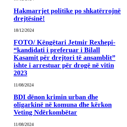
Hakmarrjet politike po shkatërrojnë
drejtësinë!
18/12/2024
FOTO/ Këngëtari Jetmir Rexhepi-
“kandidati i preferuar i Bilall
Kasamit për drejtori të ansamblit”
ishte i arrestuar për drogë në vitin
2023
11/08/2024
BDI dënon krimin urban dhe
oligarkinë në komuna dhe kërkon
Veting Ndërkombëtar
11/08/2024