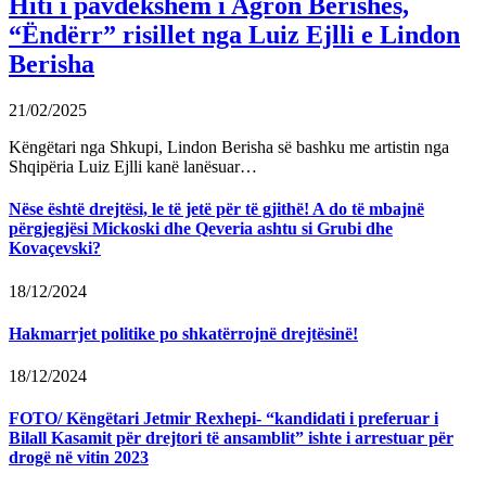
Hiti i pavdekshëm i Agron Berishës,
“Ëndërr” risillet nga Luiz Ejlli e Lindon
Berisha
21/02/2025
Këngëtari nga Shkupi, Lindon Berisha së bashku me artistin nga
Shqipëria Luiz Ejlli kanë lanësuar…
Nëse është drejtësi, le të jetë për të gjithë! A do të mbajnë
përgjegjësi Mickoski dhe Qeveria ashtu si Grubi dhe
Kovaçevski?
18/12/2024
Hakmarrjet politike po shkatërrojnë drejtësinë!
18/12/2024
FOTO/ Këngëtari Jetmir Rexhepi- “kandidati i preferuar i
Bilall Kasamit për drejtori të ansamblit” ishte i arrestuar për
drogë në vitin 2023