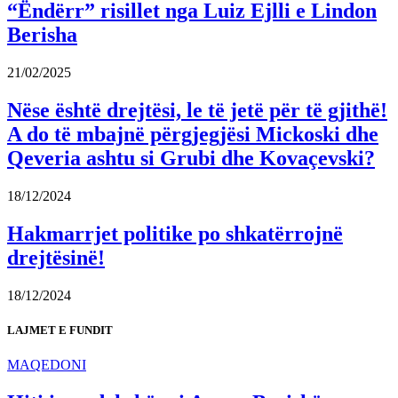
“Ëndërr” risillet nga Luiz Ejlli e Lindon
Berisha
21/02/2025
Nëse është drejtësi, le të jetë për të gjithë!
A do të mbajnë përgjegjësi Mickoski dhe
Qeveria ashtu si Grubi dhe Kovaçevski?
18/12/2024
Hakmarrjet politike po shkatërrojnë
drejtësinë!
18/12/2024
LAJMET E FUNDIT
MAQEDONI