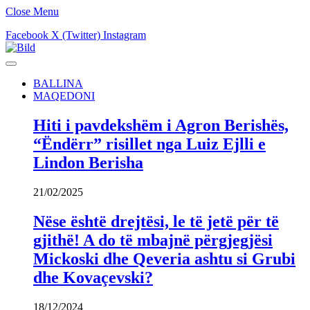
Close Menu
Facebook
X (Twitter)
Instagram
BALLINA
MAQEDONI
Hiti i pavdekshëm i Agron Berishës,
“Ëndërr” risillet nga Luiz Ejlli e
Lindon Berisha
21/02/2025
Nëse është drejtësi, le të jetë për të
gjithë! A do të mbajnë përgjegjësi
Mickoski dhe Qeveria ashtu si Grubi
dhe Kovaçevski?
18/12/2024