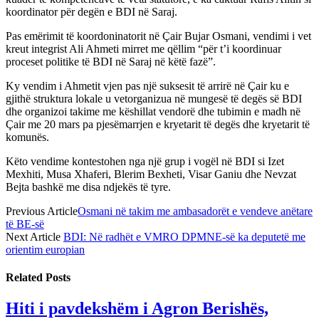
koordinator për degën e BDI në Saraj.
Pas emërimit të koordoninatorit në Çair Bujar Osmani, vendimi i vet
kreut integrist Ali Ahmeti mirret me qëllim “për t’i koordinuar
proceset politike të BDI në Saraj në këtë fazë”.
Ky vendim i Ahmetit vjen pas një suksesit të arrirë në Çair ku e
gjithë struktura lokale u vetorganizua në mungesë të degës së BDI
dhe organizoi takime me këshillat vendorë dhe tubimin e madh në
Çair me 20 mars pa pjesëmarrjen e kryetarit të degës dhe kryetarit të
komunës.
Këto vendime kontestohen nga një grup i vogël në BDI si Izet
Mexhiti, Musa Xhaferi, Blerim Bexheti, Visar Ganiu dhe Nevzat
Bejta bashkë me disa ndjekës të tyre.
Previous Article
Osmani në takim me ambasadorët e vendeve anëtare
të BE-së
Next Article
BDI: Në radhët e VMRO DPMNE-së ka deputetë me
orientim europian
Related
Posts
Hiti i pavdekshëm i Agron Berishës,