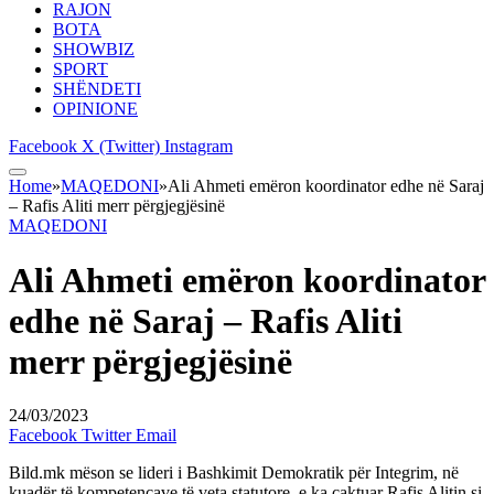
RAJON
BOTA
SHOWBIZ
SPORT
SHËNDETI
OPINIONE
Facebook
X (Twitter)
Instagram
Home
»
MAQEDONI
»
Ali Ahmeti emëron koordinator edhe në Saraj
– Rafis Aliti merr përgjegjësinë
MAQEDONI
Ali Ahmeti emëron koordinator
edhe në Saraj – Rafis Aliti
merr përgjegjësinë
24/03/2023
Facebook
Twitter
Email
Bild.mk mëson se lideri i Bashkimit Demokratik për Integrim, në
kuadër të kompetencave të veta statutore, e ka caktuar Rafis Alitin si