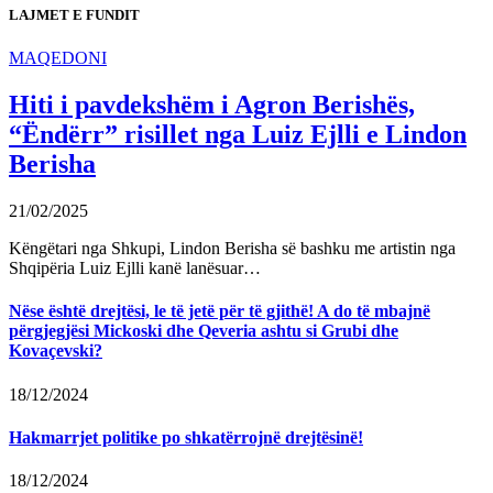
LAJMET E FUNDIT
MAQEDONI
Hiti i pavdekshëm i Agron Berishës,
“Ëndërr” risillet nga Luiz Ejlli e Lindon
Berisha
21/02/2025
Këngëtari nga Shkupi, Lindon Berisha së bashku me artistin nga
Shqipëria Luiz Ejlli kanë lanësuar…
Nëse është drejtësi, le të jetë për të gjithë! A do të mbajnë
përgjegjësi Mickoski dhe Qeveria ashtu si Grubi dhe
Kovaçevski?
18/12/2024
Hakmarrjet politike po shkatërrojnë drejtësinë!
18/12/2024