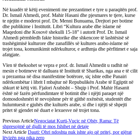
Në kuadër të këtij evenimenti me prezantimet e tyre u paraqitën prof.
Dr. Ismail Ahmedi, prof. Mahir Hasani dhe pjesmares te tjere, kurse
te njejtin e moderoi prof. Dr. Menni Bunuama, Drejtori per botime
dhe publikime i Institutit. Libri “Kultura arabe dhe islame në
Maqedoni dhe Kosovë shekulli 15-18” i autorit Prof. Dr. Ismail
Ahmedi përmbledh fakte historike dhe shkencore të lashtësisë së
trashëgimisë kulturore dhe zanafillës së kultures arabo-islame në
trojet tona, komunikimit ndërkulturor, e ardhmja dhe përfitimet e saja
afatgjate.
Vlen të theksohet se vepra e prof. dr. Ismail Ahmedit u radhit në
mesin e botimeve të dalluara të Institutit të Sharikas, nga ana e të cilit
u prezantua në disa manifestime botërore, siç ishte edhe Panairi
ndërkombëtar i librit I mbajtur në Repubulikën Arabe të Egjiptit në
shkurt të këtij viti. Fjalori Arabisht – Shqip i Prof. Mahir Hasanit
është në fazën përfundimtare të botimit dhe i njëjti paraqet një
domosdoshmëri të nevojshme për të gjithë nxënësit, studentët dhe
hulumtuesit e gjuhës dhe kulturës arabe, si dhe i njëjti së shpejti
pritet të gjendet në duart e lexuesve në trojet tona.
Previous Article
Negociatat Kurti-Vuçiç në Ohër, Rama: Të
shpresojmë që djalli të mos fshihet në detaje
Next Article
Dauti: Ohri ndoshta nuk ishte ajo që pritej, por gjërat
lëvizën nga pika zero