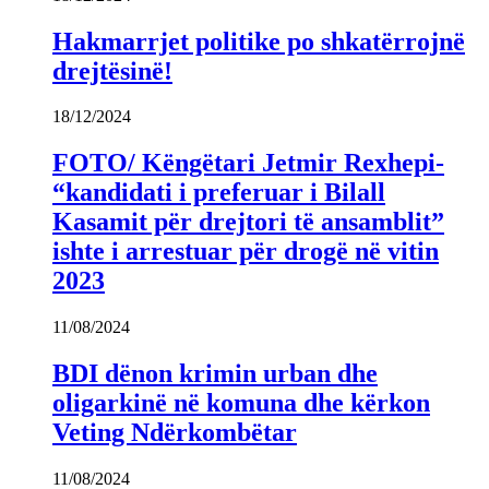
Hakmarrjet politike po shkatërrojnë
drejtësinë!
18/12/2024
FOTO/ Këngëtari Jetmir Rexhepi-
“kandidati i preferuar i Bilall
Kasamit për drejtori të ansamblit”
ishte i arrestuar për drogë në vitin
2023
11/08/2024
BDI dënon krimin urban dhe
oligarkinë në komuna dhe kërkon
Veting Ndërkombëtar
11/08/2024