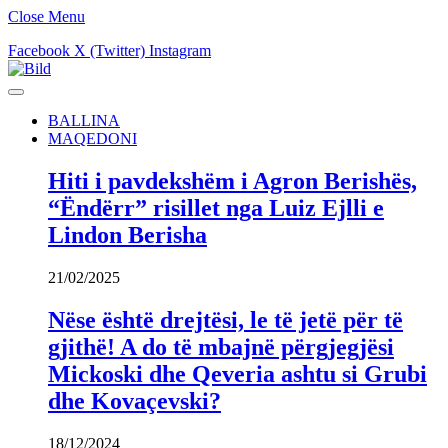
Close Menu
Facebook
X (Twitter)
Instagram
BALLINA
MAQEDONI
Hiti i pavdekshëm i Agron Berishës,
“Ëndërr” risillet nga Luiz Ejlli e
Lindon Berisha
21/02/2025
Nëse është drejtësi, le të jetë për të
gjithë! A do të mbajnë përgjegjësi
Mickoski dhe Qeveria ashtu si Grubi
dhe Kovaçevski?
18/12/2024