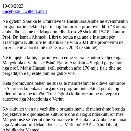
19/03/2023
Facebook
Twitter
Email
Në qytetin Sharika të Emirateve të Bashkuara Arabe në evenimentin
programor intelektual për dialog kulturor u promovua libri “Kultura
arabe dhe islame në Maqedoni dhe Kosovë shekulli 15-18” i autorit
Prof. Dr. Ismail Ahmedi. Libri u botua nga ana e Institutit për
Trashëgimi Kulturore të Sharikas në vitin 2021 dhe promovimi në
prezencë të autorit u bë më 18 mars 2023 (e shtunë).
Në të njëjtën kohë, u promovuan edhe vepra të autorëve tjerë nga
Maqedonia e Veriut siç është Fjalori Arabisht – Shqip i përgatitur
nga prof. Mahir Hasani, i cili përmban afro 170 mijë fjalë dhe ne
pergaditjen e tij eshte punuar gati 9 vite.
Këta promovime bëhen në suaza të manifestimit të ditëve kulturore
të Sharikas ku enkas u organizua program intelektual për dialog
nderkulturor me temën “Trashëgimia kulturore arabe në veprat e
autorëve nga Maqedonia e Veriut”.
Ky aktivitet vjen në vazhdën e organizimeve të mehershme brenda
projekteve të diplomacisë kulturore dhe dialogut ndërkulturor mes
Maqedonisë së Veriut dhe Emirateve të Bashkuara Arabe të iniciuara
nga Ambasadori i Maqedonisë së Veriut në EBA – Abu Dhabi,
Abdulkadar Memedi.