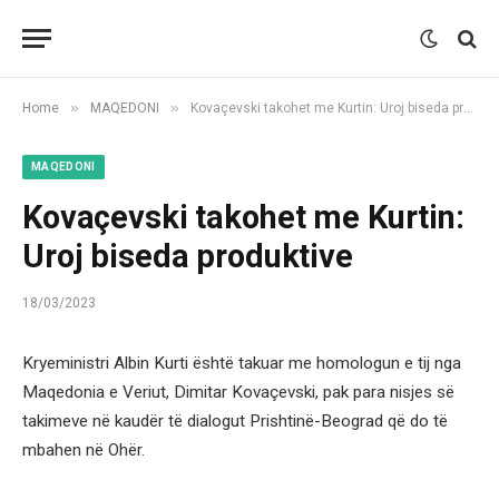
»
»
Home
MAQEDONI
​Kovaçevski takohet me Kurtin: Uroj biseda produktive
MAQEDONI
​Kovaçevski takohet me Kurtin:
Uroj biseda produktive
18/03/2023
Kryeministri Albin Kurti është takuar me homologun e tij nga
Maqedonia e Veriut, Dimitar Kovaçevski, pak para nisjes së
takimeve në kaudër të dialogut Prishtinë-Beograd që do të
mbahen në Ohër.