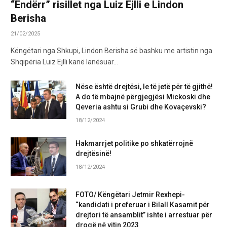
“Ëndërr” risillet nga Luiz Ejlli e Lindon
Berisha
21/02/2025
Këngëtari nga Shkupi, Lindon Berisha së bashku me artistin nga
Shqipëria Luiz Ejlli kanë lanësuar…
Nëse është drejtësi, le të jetë për të gjithë!
A do të mbajnë përgjegjësi Mickoski dhe
Qeveria ashtu si Grubi dhe Kovaçevski?
18/12/2024
Hakmarrjet politike po shkatërrojnë
drejtësinë!
18/12/2024
FOTO/ Këngëtari Jetmir Rexhepi-
“kandidati i preferuar i Bilall Kasamit për
drejtori të ansamblit” ishte i arrestuar për
drogë në vitin 2023