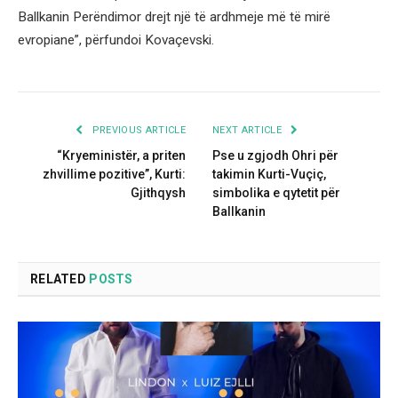
Ballkanin Perëndimor drejt një të ardhmeje më të mirë
evropiane”, përfundoi Kovaçevski.
PREVIOUS ARTICLE
NEXT ARTICLE
“Kryeministër, a priten
Pse u zgjodh Ohri për
zhvillime pozitive”, Kurti:
takimin Kurti-Vuçiç,
Gjithqysh
simbolika e qytetit për
Ballkanin
RELATED
POSTS