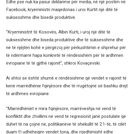
Edhe pse nuk ka pasur deklarime për media, në një postim në
Facebook, kryeministri maqedonas i uroi Kurtit një ditë të
suksesshme dhe bisedë produktive.
“Kryeministrit të Kosovës, Albin Kurti, i uroj një ditë të
suksesshme dhe biseda produktive dhe të suksesshme dhe
në të njëjtën kohë e përgëzoj për përkushtimin e shprehur për
të ndërmarrë hapa konkretë të rëndësishëm për të ardhmen
evropiane të të gjithë rajonit”, shkroi Kovaçevski.
Ai shtoi se është shumë e rëndësishme që vendet e rajonit të
kenë marrëdhënie fqinjësore dhe të rrugëtojnë së bashku drejt
të ardhmes evropiane.
“Marrëdhëniet e mira fqinjësore, marrëveshja në vend të
konfliktit dhe zhvillimi në vend të regresionit janë postulate që
duhet të na çojnë ne, politikanëve të shekullit të 21-të, të cilët
duam t’i udhëheqim vendet tona, dhe rrjedhimisht edhe