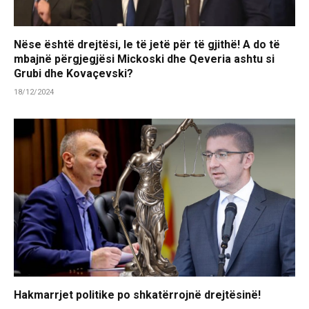
Nëse është drejtësi, le të jetë për të gjithë! A do të
mbajnë përgjegjësi Mickoski dhe Qeveria ashtu si
Grubi dhe Kovaçevski?
18/12/2024
Hakmarrjet politike po shkatërrojnë drejtësinë!