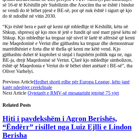
së 16-të të Këshillit për Stabilizim dhe Asociim tha se është i bindur
se vendi do të bëhet pjesë e BE-së, por që nuk është i sigurt që kjo
do të ndodhë në vitin 2030.
“Kjo është hera e parë që kemi një mbledhje të Këshillit, këtu në
Shkup, shpresoj që kjo mos të jetë e fundit që unë marr pjesë këtu në
Shkup. Kjo mbledhje ka treguar një nivel të lartë të afërsisë që kemi
me Maqedoninë e Veriut dhe gjithashtu ka treguar dhe demonstruar
marrëdhëniet e forta dhe të thella që kemi me këtë vend. Kjo
gjithashtu duhet të kuptohet si sinjal i fuqishëm politik nga ne, nga
BE-ja, drejt Maqedonisë së Veriut. Çfarë kjo mbledhje simbolizon,
është që Maqedonia e Veriut do të bëhet shtet anëtarë i BE-së”, tha
Oliver Varhelyi.
Previous Article
Hedhet shorti edhe për Europa League, këto janë
katër ndeshjet çerekfinale
Next Article
Qytetarët e RMV-së mesatarisht jetojnë 75 vjet
Related
Posts
Hiti i pavdekshëm i Agron Berishës,
“Ëndërr” risillet nga Luiz Ejlli e Lindon
Berisha