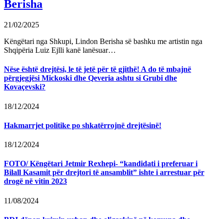
Berisha
21/02/2025
Këngëtari nga Shkupi, Lindon Berisha së bashku me artistin nga
Shqipëria Luiz Ejlli kanë lanësuar…
Nëse është drejtësi, le të jetë për të gjithë! A do të mbajnë
përgjegjësi Mickoski dhe Qeveria ashtu si Grubi dhe
Kovaçevski?
18/12/2024
Hakmarrjet politike po shkatërrojnë drejtësinë!
18/12/2024
FOTO/ Këngëtari Jetmir Rexhepi- “kandidati i preferuar i
Bilall Kasamit për drejtori të ansamblit” ishte i arrestuar për
drogë në vitin 2023
11/08/2024