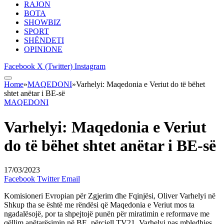
RAJON
BOTA
SHOWBIZ
SPORT
SHËNDETI
OPINIONE
Facebook
X (Twitter)
Instagram
Home
»
MAQEDONI
»
Varhelyi: Maqedonia e Veriut do të bëhet
shtet anëtar i BE-së
MAQEDONI
Varhelyi: Maqedonia e Veriut
do të bëhet shtet anëtar i BE-së
17/03/2023
Facebook
Twitter
Email
Komisioneri Evropian për Zgjerim dhe Fqinjësi, Oliver Varhelyi në
Shkup tha se është me rëndësi që Maqedonia e Veriut mos ta
ngadalësojë, por ta shpejtojë punën për miratimin e reformave me
qëllim anëtarësimin në BE, përcjell TV21. Varhelyi pas mbledhjes