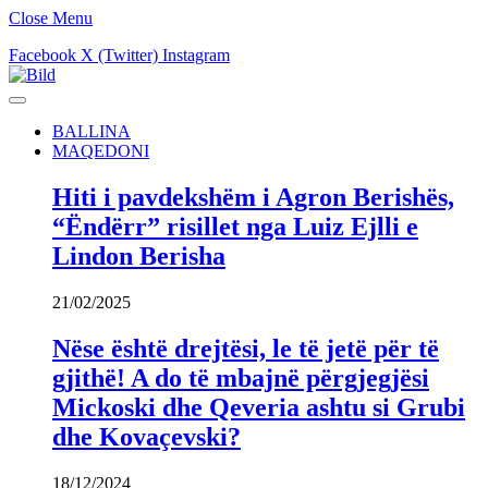
Close Menu
Facebook
X (Twitter)
Instagram
BALLINA
MAQEDONI
Hiti i pavdekshëm i Agron Berishës,
“Ëndërr” risillet nga Luiz Ejlli e
Lindon Berisha
21/02/2025
Nëse është drejtësi, le të jetë për të
gjithë! A do të mbajnë përgjegjësi
Mickoski dhe Qeveria ashtu si Grubi
dhe Kovaçevski?
18/12/2024