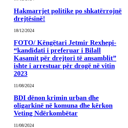
Hakmarrjet politike po shkatërrojnë
drejtësinë!
18/12/2024
FOTO/ Këngëtari Jetmir Rexhepi-
“kandidati i preferuar i Bilall
Kasamit për drejtori të ansamblit”
ishte i arrestuar për drogë në vitin
2023
11/08/2024
BDI dënon krimin urban dhe
oligarkinë në komuna dhe kërkon
Veting Ndërkombëtar
11/08/2024