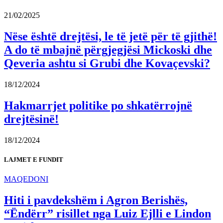
21/02/2025
Nëse është drejtësi, le të jetë për të gjithë!
A do të mbajnë përgjegjësi Mickoski dhe
Qeveria ashtu si Grubi dhe Kovaçevski?
18/12/2024
Hakmarrjet politike po shkatërrojnë
drejtësinë!
18/12/2024
LAJMET E FUNDIT
MAQEDONI
Hiti i pavdekshëm i Agron Berishës,
“Ëndërr” risillet nga Luiz Ejlli e Lindon