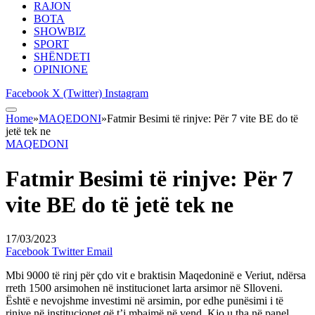
RAJON
BOTA
SHOWBIZ
SPORT
SHËNDETI
OPINIONE
Facebook
X (Twitter)
Instagram
Home
»
MAQEDONI
»
Fatmir Besimi të rinjve: Për 7 vite BE do të
jetë tek ne
MAQEDONI
Fatmir Besimi të rinjve: Për 7
vite BE do të jetë tek ne
17/03/2023
Facebook
Twitter
Email
Mbi 9000 të rinj për çdo vit e braktisin Maqedoninë e Veriut, ndërsa
rreth 1500 arsimohen në institucionet larta arsimor në Slloveni.
Është e nevojshme investimi në arsimin, por edhe punësimi i të
rinjve në institucionet që t’i mbajmë në vend. Kjo u tha në panel