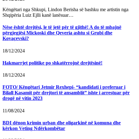
Këngëtari nga Shkupi, Lindon Berisha së bashku me artistin nga
Shqipëria Luiz Ejlli kanë lanësuar…
Nëse është drejtësi, le të jetë për të gjithë! A do të mbajnë
përgjegjësi Mickoski dhe Qeveria ashtu si Grubi dhe
Kovaçevski?
18/12/2024
Hakmarrjet politike po shkatërrojnë drejtësinë!
18/12/2024
FOTO/ Këngëtari Jetmir Rexhepi- “kandidati i preferuar i
Bilall Kasamit për drejtori të ansamblit” ishte i arrestuar për
drogë në vitin 2023
11/08/2024
BDI dënon krimin urban dhe oligarkinë në komuna dhe
kërkon Veting Ndërkombëtar