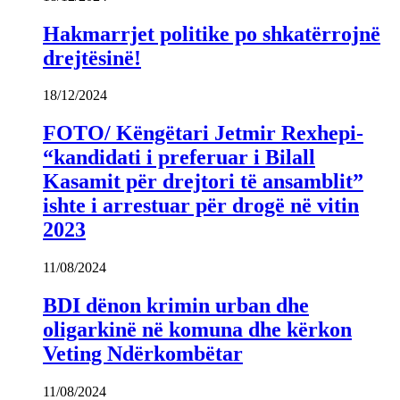
Hakmarrjet politike po shkatërrojnë
drejtësinë!
18/12/2024
FOTO/ Këngëtari Jetmir Rexhepi-
“kandidati i preferuar i Bilall
Kasamit për drejtori të ansamblit”
ishte i arrestuar për drogë në vitin
2023
11/08/2024
BDI dënon krimin urban dhe
oligarkinë në komuna dhe kërkon
Veting Ndërkombëtar
11/08/2024