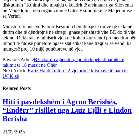
diskutimin “Kthimi dhe mbajtja e kuadrit të arsimuar nga Sllovenia
në Maqedoni”, nën organizmin e Odës Ekonomike të Maqedonisë
së Veriut.
Ministri i financave Fatmir Besimi u bën thirrje të rinjve që të kenë
durim dhe të qëndrojnë në shtëpi, gnase për shtatë vite BE do të vije
tek ne. Deklarata e ministrit vjen në kohën kur vendi po mendon për
import të fuqisë punëtore ngase statistikat kanë treguar se vendi ka
mungesë prej 10 mijë punëtorëve në vjet.
Previous Article
BE zbardh agjendën, kjo do të jetë dinamika e
takimit të 18 marsit në Ohër
Next Article
Rafiz Haliti kujton 22 vjetorin e krismave të para të
UÇK-së
Related
Posts
Hiti i pavdekshëm i Agron Berishës,
“Ëndërr” risillet nga Luiz Ejlli e Lindon
Berisha
21/02/2025