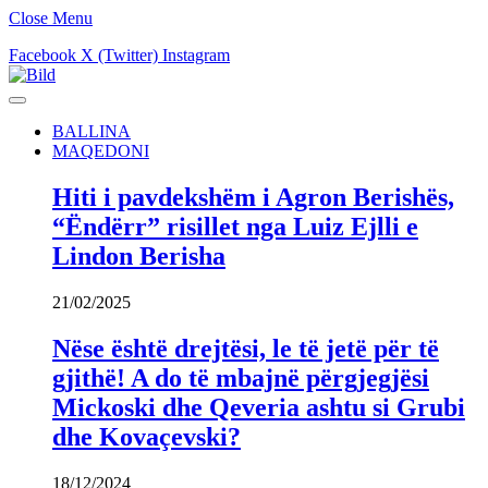
Close Menu
Facebook
X (Twitter)
Instagram
BALLINA
MAQEDONI
Hiti i pavdekshëm i Agron Berishës,
“Ëndërr” risillet nga Luiz Ejlli e
Lindon Berisha
21/02/2025
Nëse është drejtësi, le të jetë për të
gjithë! A do të mbajnë përgjegjësi
Mickoski dhe Qeveria ashtu si Grubi
dhe Kovaçevski?
18/12/2024