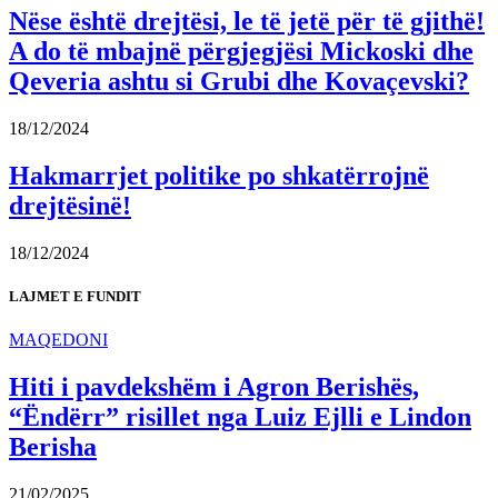
Nëse është drejtësi, le të jetë për të gjithë!
A do të mbajnë përgjegjësi Mickoski dhe
Qeveria ashtu si Grubi dhe Kovaçevski?
18/12/2024
Hakmarrjet politike po shkatërrojnë
drejtësinë!
18/12/2024
LAJMET E FUNDIT
MAQEDONI
Hiti i pavdekshëm i Agron Berishës,
“Ëndërr” risillet nga Luiz Ejlli e Lindon
Berisha
21/02/2025