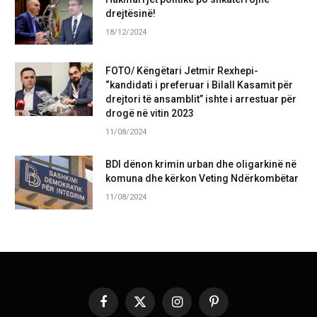
drejtësinë!
18/12/2024
FOTO/ Këngëtari Jetmir Rexhepi-
“kandidati i preferuar i Bilall Kasamit për
drejtori të ansamblit” ishte i arrestuar për
drogë në vitin 2023
11/08/2024
BDI dënon krimin urban dhe oligarkinë në
komuna dhe kërkon Veting Ndërkombëtar
11/08/2024
Facebook
X
Instagram
Pinterest