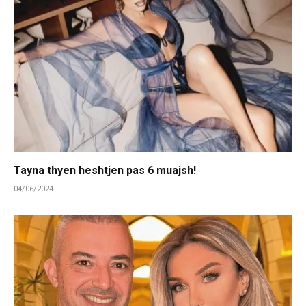
Tayna thyen heshtjen pas 6 muajsh!
04/06/2024