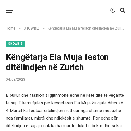
»
»
Home
SHOWBIZ
Këngëtarja Ela Muja feston ditëlindjen në Zurich
SHOWBIZ
Këngëtarja Ela Muja feston
ditëlindjen në Zurich
04/03/2023
E bukur dhe fashion si gjithmonë edhe në këtë ditë të veçantë
të saj. E kemi fjalën për këngëtaren Ela Muja ku gjatë ditës së
4 Marsit ka festuar ditëlindjen rrethuar nga shumë mesazhe
nga familjarët, miqtë dhe ndjekësit e shumtë. Por edhe për
ditëlindjen e saj ajo nuk ka harruar të duket e bukur dhe seksi