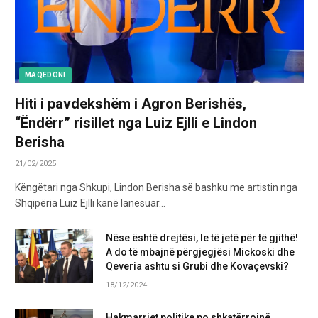
MAQEDONI
Hiti i pavdekshëm i Agron Berishës,
“Ëndërr” risillet nga Luiz Ejlli e Lindon
Berisha
21/02/2025
Këngëtari nga Shkupi, Lindon Berisha së bashku me artistin nga
Shqipëria Luiz Ejlli kanë lanësuar…
Nëse është drejtësi, le të jetë për të gjithë!
A do të mbajnë përgjegjësi Mickoski dhe
Qeveria ashtu si Grubi dhe Kovaçevski?
18/12/2024
Hakmarrjet politike po shkatërrojnë