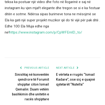
teksa ka postuar një video dhe foto në llogarinë e saj në
instagram ku vjen mjaft elegante dhe tregon se si e ka festuar
ditën e sotme. Ndërsa sipas burimeve tona ne mësojmë se
Ela ka gati një super projekt muzikor që do të vijë për pak ditë .
Edhe 100 Ela Muja edhe nga
ne!
https://www.instagram.com/p/CpWFEmlD_to/
PREVIOUS ARTICLE
NEXT ARTICLE
Sinishtaj në konventën
E vërteta e rrugës “Ismail
qendrore të Forumit
Kadare”, ose siç e quajnë
shqiptar citon Ismail
qytetarët “Nutella”
Qemalin: Duam vetëm
bashkimin dhe unitetin e
racës shqiptare