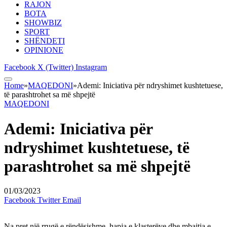
RAJON
BOTA
SHOWBIZ
SPORT
SHËNDETI
OPINIONE
Facebook
X (Twitter)
Instagram
Home
»
MAQEDONI
»
Ademi: Iniciativa për ndryshimet kushtetuese,
të parashtrohet sa më shpejtë
MAQEDONI
Ademi: Iniciativa për
ndryshimet kushtetuese, të
parashtrohet sa më shpejtë
01/03/2023
Facebook
Twitter
Email
Na pret një rrugë e rëndësishme, hapja e klasterëve dhe mbajtja e