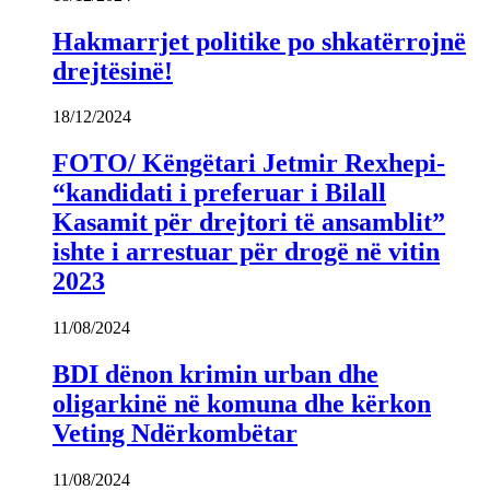
Hakmarrjet politike po shkatërrojnë
drejtësinë!
18/12/2024
FOTO/ Këngëtari Jetmir Rexhepi-
“kandidati i preferuar i Bilall
Kasamit për drejtori të ansamblit”
ishte i arrestuar për drogë në vitin
2023
11/08/2024
BDI dënon krimin urban dhe
oligarkinë në komuna dhe kërkon
Veting Ndërkombëtar
11/08/2024