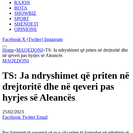
RAJON
BOTA
SHOWBIZ
SPORT
SHËNDETI
OPINIONE
Facebook
X (Twitter)
Instagram
Home
»
MAQEDONI
»
TS: Ja ndryshimet që priten në drejtoritë dhe
në qeveri pas hyrjes së Aleancës
MAQEDONI
TS: Ja ndryshimet që priten në
drejtoritë dhe në qeveri pas
hyrjes së Aleancës
25/02/2023
Facebook
Twitter
Email
Pas formimit të qeverisë së re e cila pritet të formohet në mbrëmje të