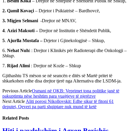
1.
Besim Koka
– Drejtor në Shtëpinë e Shëndetit Publik në Shkup,
2. Qamil Kovaçi
– Drjetor i Psikiatrisë – Bardhovcë,
3. Migjen Selmani
-Drejtor në MNAV,
4
.
Azizi Maksuti –
Drejtor në Institutin e Shëndetit Publik,
5
.
Ajurlla Mustafa –
Drjetor i Gjinekologjisë – Shkup,
6.
Nehat Nuh
i : Drejtor i Klinikës për Radioterapi dhe Onkologji –
Shkup
.
7.
Rijad Alimi
: Drejtor në Kozle – Shkup
Gjithashtu TS mëson se në seancën e ditës së Martë pritet të
shkarkohen edhe disa drejtor tjerë nga Alternativa dhe LSDM-ja.
Previous Article
Osmani në OKB: Veprimet tona politike janë të
pakuptimta nëse heshtim para vuajtjeve të njerëzve
Next Article
Aliti porosi Nikollovskit: Edhe sikur të fitoni 61
deputet, Qeveri pa parti shqiptare nuk mund të ketë
Related
Posts
Hiti i pavdekshëm i Agron Berishës,