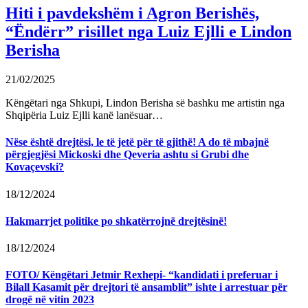
Hiti i pavdekshëm i Agron Berishës,
“Ëndërr” risillet nga Luiz Ejlli e Lindon
Berisha
21/02/2025
Këngëtari nga Shkupi, Lindon Berisha së bashku me artistin nga
Shqipëria Luiz Ejlli kanë lanësuar…
Nëse është drejtësi, le të jetë për të gjithë! A do të mbajnë
përgjegjësi Mickoski dhe Qeveria ashtu si Grubi dhe
Kovaçevski?
18/12/2024
Hakmarrjet politike po shkatërrojnë drejtësinë!
18/12/2024
FOTO/ Këngëtari Jetmir Rexhepi- “kandidati i preferuar i
Bilall Kasamit për drejtori të ansamblit” ishte i arrestuar për
drogë në vitin 2023