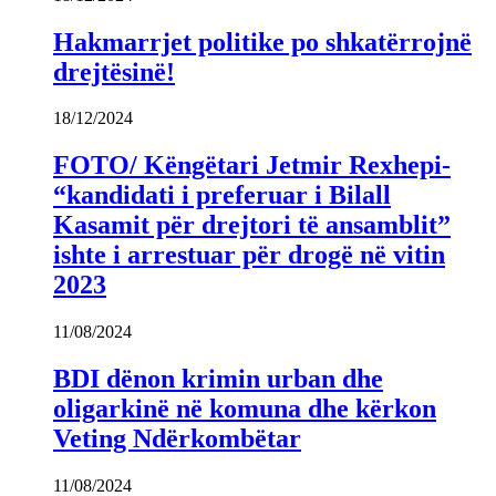
Hakmarrjet politike po shkatërrojnë
drejtësinë!
18/12/2024
FOTO/ Këngëtari Jetmir Rexhepi-
“kandidati i preferuar i Bilall
Kasamit për drejtori të ansamblit”
ishte i arrestuar për drogë në vitin
2023
11/08/2024
BDI dënon krimin urban dhe
oligarkinë në komuna dhe kërkon
Veting Ndërkombëtar
11/08/2024