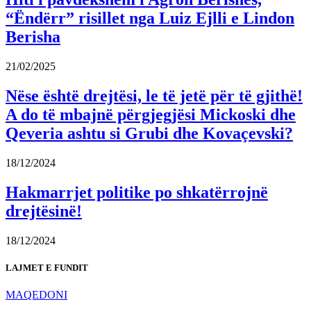
“Ëndërr” risillet nga Luiz Ejlli e Lindon
Berisha
21/02/2025
Nëse është drejtësi, le të jetë për të gjithë!
A do të mbajnë përgjegjësi Mickoski dhe
Qeveria ashtu si Grubi dhe Kovaçevski?
18/12/2024
Hakmarrjet politike po shkatërrojnë
drejtësinë!
18/12/2024
LAJMET E FUNDIT
MAQEDONI