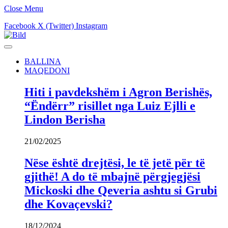
Close Menu
Facebook
X (Twitter)
Instagram
BALLINA
MAQEDONI
Hiti i pavdekshëm i Agron Berishës,
“Ëndërr” risillet nga Luiz Ejlli e
Lindon Berisha
21/02/2025
Nëse është drejtësi, le të jetë për të
gjithë! A do të mbajnë përgjegjësi
Mickoski dhe Qeveria ashtu si Grubi
dhe Kovaçevski?
18/12/2024