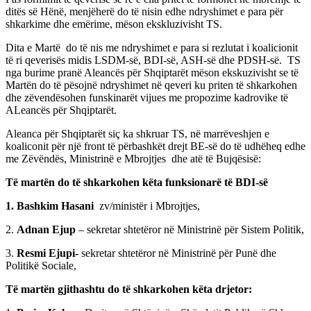
ditës së Hënë, menjëherë do të nisin edhe ndryshimet e para për
shkarkime dhe emërime, mëson ekskluzivisht TS.
Dita e Martë do të nis me ndryshimet e para si rezlutat i koalicionit
të ri qeverisës midis LSDM-së, BDI-së, ASH-së dhe PDSH-së. TS
nga burime pranë Aleancës për Shqiptarët mëson ekskuzivisht se të
Martën do të pësojnë ndryshimet në qeveri ku priten të shkarkohen
dhe zëvendësohen funskinarët vijues me propozime kadrovike të
ALeancës për Shqiptarët.
Aleanca për Shqiptarët siç ka shkruar TS, në marrëveshjen e
koaliconit për një front të përbashkët drejt BE-së do të udhëheq edhe
me Zëvëndës, Ministrinë e Mbrojtjes dhe atë të Bujqësisë:
Të martën do të shkarkohen këta funksionarë të BDI-së
1. Bashkim Hasani
zv/ministër i Mbrojtjes,
2.
Adnan Ejup
– sekretar shtetëror në Ministrinë për Sistem Politik,
3.
Resmi Ejupi-
sekretar shtetëror në Ministrinë për Punë dhe
Politikë Sociale,
Të martën gjithashtu do të shkarkohen këta drjetor: