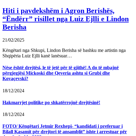
Hiti i pavdekshëm i Agron Berishës,
“Ëndërr” risillet nga Luiz Ejlli e Lindon
Berisha
21/02/2025
Këngëtari nga Shkupi, Lindon Berisha së bashku me artistin nga
Shqipëria Luiz Ejlli kanë lanësuar…
Nëse është drejtësi, le të jetë për të gjithë! A do të mbajnë
përgjegjësi Mickoski dhe Qeveria ashtu si Grubi dhe
Kovaçevski?
18/12/2024
Hakmarrjet politike po shkatërrojnë drejtësinë!
18/12/2024
FOTO/ Këngëtari Jetmir Rexhepi- “kandidati i preferuar i
Bilall Kasamit për drejtori të ansamblit” ishte i arrestuar për