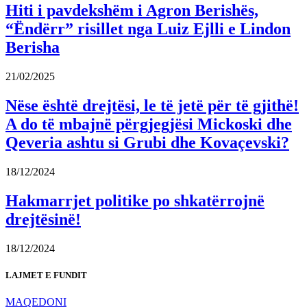
Hiti i pavdekshëm i Agron Berishës,
“Ëndërr” risillet nga Luiz Ejlli e Lindon
Berisha
21/02/2025
Nëse është drejtësi, le të jetë për të gjithë!
A do të mbajnë përgjegjësi Mickoski dhe
Qeveria ashtu si Grubi dhe Kovaçevski?
18/12/2024
Hakmarrjet politike po shkatërrojnë
drejtësinë!
18/12/2024
LAJMET E FUNDIT
MAQEDONI