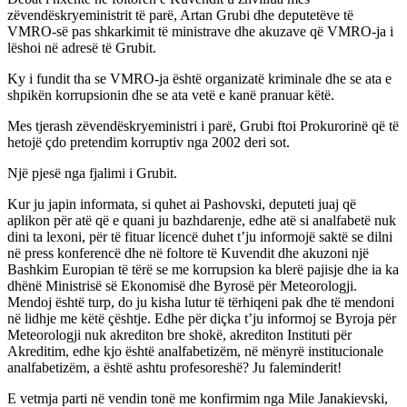
zëvendëskryeministrit të parë, Artan Grubi dhe deputetëve të
VMRO-së pas shkarkimit të ministrave dhe akuzave që VMRO-ja i
lëshoi në adresë të Grubit.
Ky i fundit tha se VMRO-ja është organizatë kriminale dhe se ata e
shpikën korrupsionin dhe se ata vetë e kanë pranuar këtë.
Mes tjerash zëvendëskryeministri i parë, Grubi ftoi Prokurorinë që të
hetojë çdo pretendim korruptiv nga 2002 deri sot.
Një pjesë nga fjalimi i Grubit.
Kur ju japin informata, si quhet ai Pashovski, deputeti juaj që
aplikon për atë që e quani ju bazhdarenje, edhe atë si analfabetë nuk
dini ta lexoni, për të fituar licencë duhet t’ju informojë saktë se dilni
në press konferencë dhe në foltore të Kuvendit dhe akuzoni një
Bashkim Europian të tërë se me korrupsion ka blerë pajisje dhe ia ka
dhënë Ministrisë së Ekonomisë dhe Byrosë për Meteorologji.
Mendoj është turp, do ju kisha lutur të tërhiqeni pak dhe të mendoni
në lidhje me këtë çështje. Edhe për diçka t’ju informoj se Byroja për
Meteorologji nuk akrediton bre shokë, akrediton Instituti për
Akreditim, edhe kjo është analfabetizëm, në mënyrë institucionale
analfabetizëm, a është ashtu profesoreshë? Ju faleminderit!
E vetmja parti në vendin tonë me konfirmim nga Mile Janakievski,