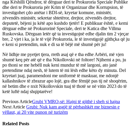
nga Këshilli Qëndror, të dërguar deri te Prokuroria Speciale Publike
dhe deri te Prokuroria për Krim të Organizuar dhe Korrupsion, të
investigohet çdo anëtar i BDI-së, kryetar komune, ministër,
zëvendës ministër, sekretar shtetëror, drejtor, zëvendës drejtor,
deputetë, bëjeni ju këtë apo kushdo tjetër! E publikuar është, e kemi
dërguar edhe në Prokurorinë Speciale, deri te Katica dhe Villma
Ruskovska. Dërguan letër që ta investigojnë edhe djalin tim 2 vjeçar
bre, 2 vjet i ka, ja le të vijë Prokuroria, le të investigojë gjithçka që ju
e keni si pretendim, nuk e di sa të bëjë më shumë për ju!
Në lidhje me pyetjet tjera, rreth asaj që e tha edhe Arbëri, më vjen
shumë keq për atë që e tha Nikollovski në foltore! Njihemi a po, ju
po thoni se me hebëll nuk keni mundur të më largoni, ato janë
pretendime ndaj nesh, të lutem të mi lësh edhe këto dy minuta. Del
kryetari juaj, paramendoni me uniformë të maskuar, me ndonjë
kallashnikov të zbrazur apo lojë, gra dhe fëmijë pas tij në shoqërim,
në betim dhe e nxit Nikollovskin tuaj të thotë se në vitin 2023 do të
ketë luftë ndaj shqiptarëve!
Previous Article
Grubi VMRO-së: Hajni të gjithë i sheh si hajna
Next Article
Grubi: Nuk kam asgjë të përbashkët me biznesin e
vëllaut, ai 20 vite punon në turizëm
Related
Posts