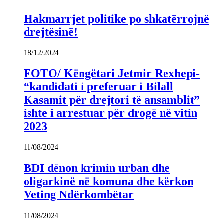
Hakmarrjet politike po shkatërrojnë
drejtësinë!
18/12/2024
FOTO/ Këngëtari Jetmir Rexhepi-
“kandidati i preferuar i Bilall
Kasamit për drejtori të ansamblit”
ishte i arrestuar për drogë në vitin
2023
11/08/2024
BDI dënon krimin urban dhe
oligarkinë në komuna dhe kërkon
Veting Ndërkombëtar
11/08/2024