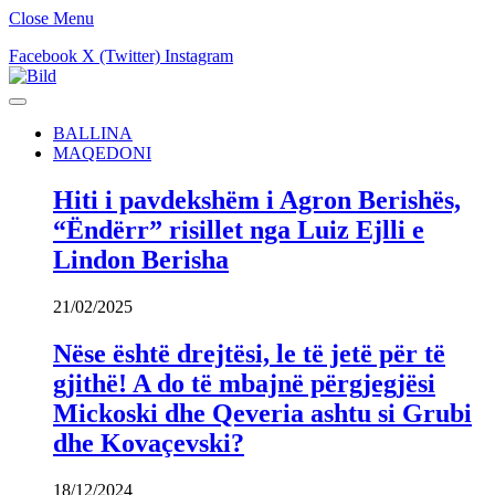
Close Menu
Facebook
X (Twitter)
Instagram
BALLINA
MAQEDONI
Hiti i pavdekshëm i Agron Berishës,
“Ëndërr” risillet nga Luiz Ejlli e
Lindon Berisha
21/02/2025
Nëse është drejtësi, le të jetë për të
gjithë! A do të mbajnë përgjegjësi
Mickoski dhe Qeveria ashtu si Grubi
dhe Kovaçevski?
18/12/2024