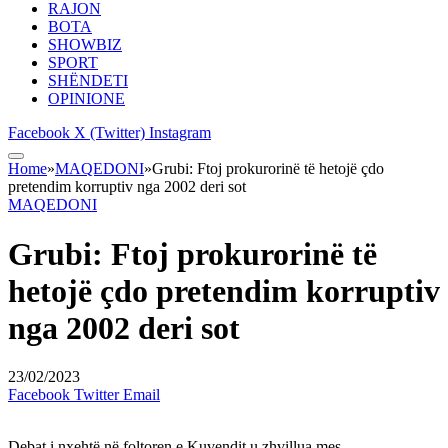
RAJON
BOTA
SHOWBIZ
SPORT
SHËNDETI
OPINIONE
Facebook
X (Twitter)
Instagram
Home
»
MAQEDONI
»
Grubi: Ftoj prokurorinë të hetojë çdo
pretendim korruptiv nga 2002 deri sot
MAQEDONI
Grubi: Ftoj prokurorinë të
hetojë çdo pretendim korruptiv
nga 2002 deri sot
23/02/2023
Facebook
Twitter
Email
Debat i nxehtë në foltoren e Kuvendit u zhvillua mes