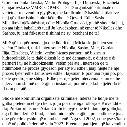
Gordana Jankullovska, Martin Protuger, Ilija Dimovski, Elizabeta
Çingarovska se VMRO-DPME-ja është organizatë kriminale e
vërtetuar me vendim gjyqësor, me konfirmim të bashkëpartiakëve
tuaj që dikur ishin të ulur këtu dhe në Qeveri. Edhe Sasho
Mijallkovi njëkohësisht, edhe Nikolla Gruevski, gjithë shoqëria juaj,
po ata ishin baballarët tuaj! Ju kryqëzoheni në emër të Nikollës dhe
Sashos, ju jeni frikësuar ti shihni në sy, betoheni në ta!
Mirë që ma përmende, ju dhe liderit tuaj Mickoski ju interesonte
vetëm Dimitari, nuk i interesonte Nikolla, Sasho, Mile, Gordana,
Ilija, Elizabeta, Vllado, vetëm biznes partneri, në biznesin
hidropolitikë, le të dalë dikush le të më demantojë, e dini se e di,
partneri i tij në hidrobiznesin, vetëm për atë i intereson që ti
ndihmohet në proces gjyqësor, për aty ku edhe i juaji njejtë në një
proces tjetër edhe Janushevi është i fajësuar. E pranuan fajin po, po,
që të qëndrojë në shtëpi. Edhe për një tjetër intervenon shumë dhe
intervenon shumë në të gjitha instancat, por në një kohë tjetër do të
flasim për atë.
Shokë me konfirmim organizatë kriminale, ndërsa në lidhje me të
gjitha pretendimet që i keni, jo ju por unë nga foltorja e Kuvendit e
ftoj Prokurorinë, unë Artan Grubi të hyjë dhe të hulumtojë gjithçka,
nga fillimi deri në fund, të hulumtojë për të gjitha pretendimet e juaja
dhe për çdo dyshim që mund të kenë. Nga viti 2002, edhe pse s’kam
qenë në politikë deri në vitin 2023! E vetmja parti jemi që ka vendim