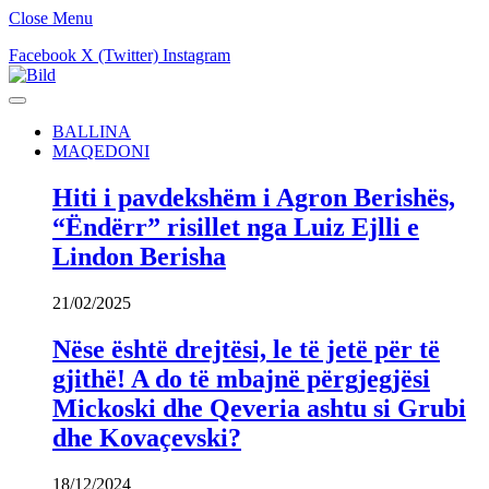
Close Menu
Facebook
X (Twitter)
Instagram
BALLINA
MAQEDONI
Hiti i pavdekshëm i Agron Berishës,
“Ëndërr” risillet nga Luiz Ejlli e
Lindon Berisha
21/02/2025
Nëse është drejtësi, le të jetë për të
gjithë! A do të mbajnë përgjegjësi
Mickoski dhe Qeveria ashtu si Grubi
dhe Kovaçevski?
18/12/2024