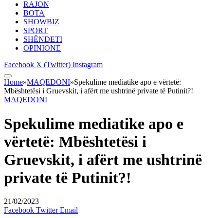
RAJON
BOTA
SHOWBIZ
SPORT
SHËNDETI
OPINIONE
Facebook
X (Twitter)
Instagram
Home
»
MAQEDONI
»
Spekulime mediatike apo e vërtetë:
Mbështetësi i Gruevskit, i afërt me ushtrinë private të Putinit?!
MAQEDONI
Spekulime mediatike apo e
vërtetë: Mbështetësi i
Gruevskit, i afërt me ushtrinë
private të Putinit?!
21/02/2023
Facebook
Twitter
Email