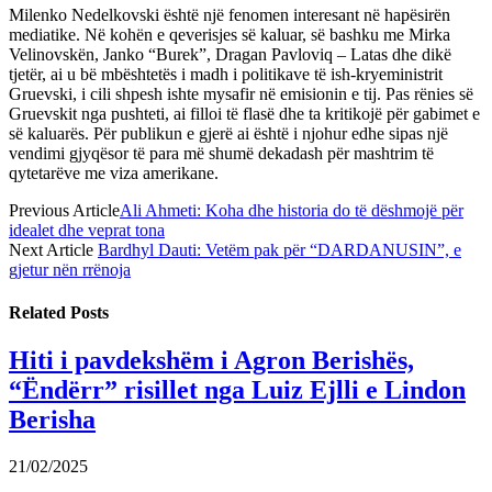
Milenko Nedelkovski është një fenomen interesant në hapësirën
mediatike. Në kohën e qeverisjes së kaluar, së bashku me Mirka
Velinovskën, Janko “Burek”, Dragan Pavloviq – Latas dhe dikë
tjetër, ai u bë mbështetës i madh i politikave të ish-kryeministrit
Gruevski, i cili shpesh ishte mysafir në emisionin e tij. Pas rënies së
Gruevskit nga pushteti, ai filloi të flasë dhe ta kritikojë për gabimet e
së kaluarës. Për publikun e gjerë ai është i njohur edhe sipas një
vendimi gjyqësor të para më shumë dekadash për mashtrim të
qytetarëve me viza amerikane.
Previous Article
Ali Ahmeti: Koha dhe historia do të dëshmojë për
idealet dhe veprat tona
Next Article
Bardhyl Dauti: Vetëm pak për “DARDANUSIN”, e
gjetur nën rrënoja
Related
Posts
Hiti i pavdekshëm i Agron Berishës,
“Ëndërr” risillet nga Luiz Ejlli e Lindon
Berisha
21/02/2025