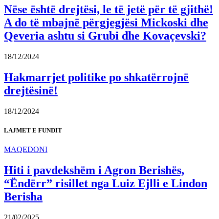
Nëse është drejtësi, le të jetë për të gjithë!
A do të mbajnë përgjegjësi Mickoski dhe
Qeveria ashtu si Grubi dhe Kovaçevski?
18/12/2024
Hakmarrjet politike po shkatërrojnë
drejtësinë!
18/12/2024
LAJMET E FUNDIT
MAQEDONI
Hiti i pavdekshëm i Agron Berishës,
“Ëndërr” risillet nga Luiz Ejlli e Lindon
Berisha
21/02/2025