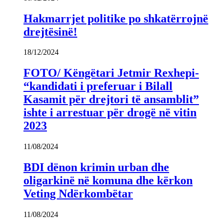
Hakmarrjet politike po shkatërrojnë
drejtësinë!
18/12/2024
FOTO/ Këngëtari Jetmir Rexhepi-
“kandidati i preferuar i Bilall
Kasamit për drejtori të ansamblit”
ishte i arrestuar për drogë në vitin
2023
11/08/2024
BDI dënon krimin urban dhe
oligarkinë në komuna dhe kërkon
Veting Ndërkombëtar
11/08/2024