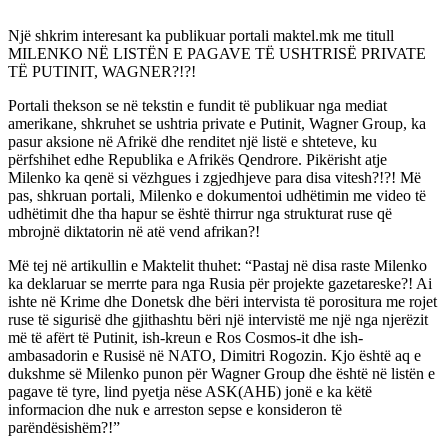
Një shkrim interesant ka publikuar portali maktel.mk me titull
MILENKO NË LISTËN E PAGAVE TË USHTRISË PRIVATE
TË PUTINIT, WAGNER?!?!
Portali thekson se në tekstin e fundit të publikuar nga mediat
amerikane, shkruhet se ushtria private e Putinit, Wagner Group, ka
pasur aksione në Afrikë dhe renditet një listë e shteteve, ku
përfshihet edhe Republika e Afrikës Qendrore. Pikërisht atje
Milenko ka qenë si vëzhgues i zgjedhjeve para disa vitesh?!?! Më
pas, shkruan portali, Milenko e dokumentoi udhëtimin me video të
udhëtimit dhe tha hapur se është thirrur nga strukturat ruse që
mbrojnë diktatorin në atë vend afrikan?!
Më tej në artikullin e Maktelit thuhet: “Pastaj në disa raste Milenko
ka deklaruar se merrte para nga Rusia për projekte gazetareske?! Ai
ishte në Krime dhe Donetsk dhe bëri intervista të porositura me rojet
ruse të sigurisë dhe gjithashtu bëri një intervistë me një nga njerëzit
më të afërt të Putinit, ish-kreun e Ros Cosmos-it dhe ish-
ambasadorin e Rusisë në NATO, Dimitri Rogozin. Kjo është aq e
dukshme së Milenko punon për Wagner Group dhe është në listën e
pagave të tyre, lind pyetja nëse ASK(АНБ) jonë e ka këtë
informacion dhe nuk e arreston sepse e konsideron të
parëndësishëm?!”