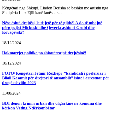
Këngëtari nga Shkupi, Lindon Berisha së bashku me artistin nga
Shqipëria Luiz Ejlli kanë lanësuar…
Nëse është drejtësi, le të jetë për të gjithë! A do të mbajnë
përgjegjësi Mickoski dhe Qeveria ashtu si Grubi dhe
Kovaçevski?
18/12/2024
Hakmarrjet politike po shkatërrojnë drejtësinë!
18/12/2024
FOTO/ Këngëtari Jetmir Rexhepi- “kandidati i preferuar i
Bilall Kasamit për drejtori të ansamblit” ishte i arrestuar për
drogë në vitin 2023
11/08/2024
BDI dënon krimin urban dhe oligarkinë në komuna dhe
kërkon Veting Ndërkombëtar