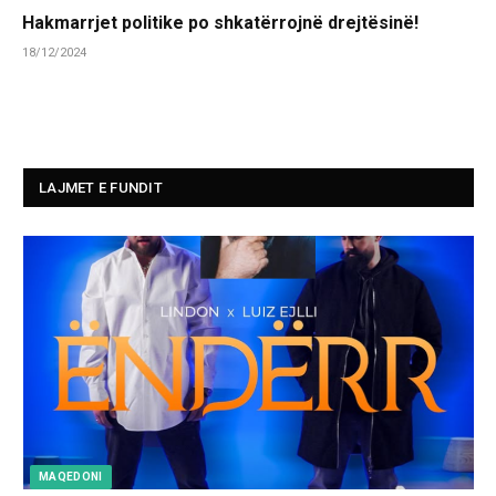
Hakmarrjet politike po shkatërrojnë drejtësinë!
18/12/2024
LAJMET E FUNDIT
MAQEDONI