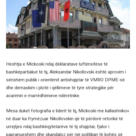
Heshtja e Mickoski ndaj deklaratave luftënxitëse të
bashkëpartiakut të tij, Aleksandar Nikollovski është aprovim i
sërishëm publik i orientimit antishqiptar të VMRO DPME-së
dhe demaskim i plotë i qëllimeve të tyre strategjike për
acarimin e marrëdhënieve ndëretnike.
Mesa duket fotografia e liderit të tij, Mickoski me kallashnikov
në duar ka frymëzuar Nikollovskin që të përdorë retorikë të
urrejtjes ndaj bashkëqytetarëve të tij shqiptar, fjalor i
papranueshëm dhe skandaloz për një politikan të kohës së