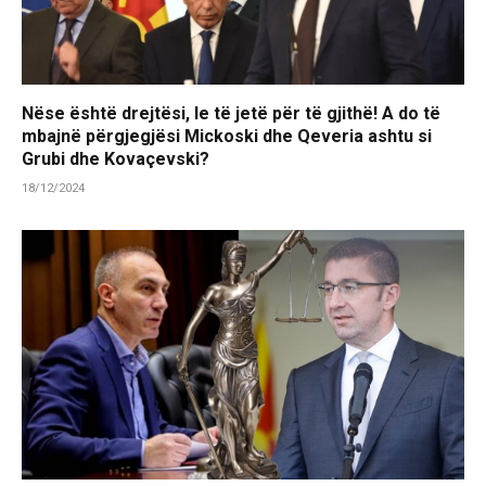
Nëse është drejtësi, le të jetë për të gjithë! A do të
mbajnë përgjegjësi Mickoski dhe Qeveria ashtu si
Grubi dhe Kovaçevski?
18/12/2024