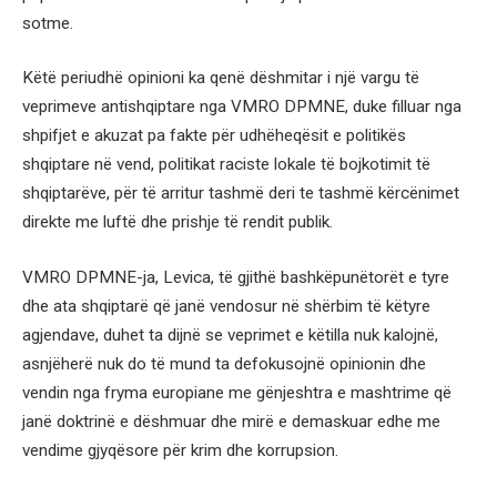
sotme.
Këtë periudhë opinioni ka qenë dëshmitar i një vargu të
veprimeve antishqiptare nga VMRO DPMNE, duke filluar nga
shpifjet e akuzat pa fakte për udhëheqësit e politikës
shqiptare në vend, politikat raciste lokale të bojkotimit të
shqiptarëve, për të arritur tashmë deri te tashmë kërcënimet
direkte me luftë dhe prishje të rendit publik.
VMRO DPMNE-ja, Levica, të gjithë bashkëpunëtorët e tyre
dhe ata shqiptarë që janë vendosur në shërbim të këtyre
agjendave, duhet ta dijnë se veprimet e këtilla nuk kalojnë,
asnjëherë nuk do të mund ta defokusojnë opinionin dhe
vendin nga fryma europiane me gënjeshtra e mashtrime që
janë doktrinë e dëshmuar dhe mirë e demaskuar edhe me
vendime gjyqësore për krim dhe korrupsion.