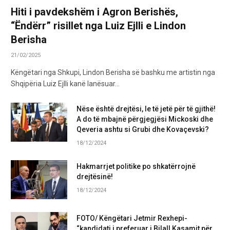
Hiti i pavdekshëm i Agron Berishës,
“Ëndërr” risillet nga Luiz Ejlli e Lindon
Berisha
21/02/2025
Këngëtari nga Shkupi, Lindon Berisha së bashku me artistin nga
Shqipëria Luiz Ejlli kanë lanësuar…
Nëse është drejtësi, le të jetë për të gjithë!
A do të mbajnë përgjegjësi Mickoski dhe
Qeveria ashtu si Grubi dhe Kovaçevski?
18/12/2024
Hakmarrjet politike po shkatërrojnë
drejtësinë!
18/12/2024
FOTO/ Këngëtari Jetmir Rexhepi-
“kandidati i preferuar i Bilall Kasamit për