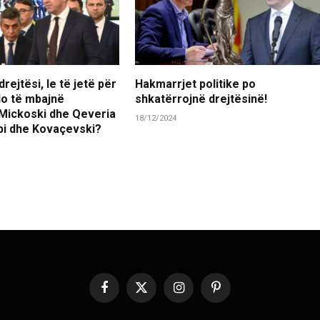
rejtësi, le të jetë për
Hakmarrjet politike po
 do të mbajnë
shkatërrojnë drejtësinë!
 Mickoski dhe Qeveria
18/12/2024
ubi dhe Kovaçevski?
Facebook
X
Instagram
Pinterest
(Twitter)