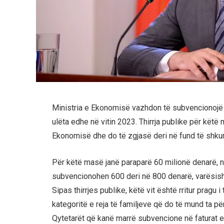
Ministria e Ekonomisë vazhdon të subvencionojë fa
ulëta edhe në vitin 2023. Thirrja publike për kët
Ekonomisë dhe do të zgjasë deri në fund të shkurt
Për këtë masë janë paraparë 60 milionë denarë, 
subvencionohen 600 deri në 800 denarë, varësisht 
Sipas thirrjes publike, këtë vit është rritur pragu i
kategoritë e reja të familjeve që do të mund ta p
Qytetarët që kanë marrë subvencione në faturat e e