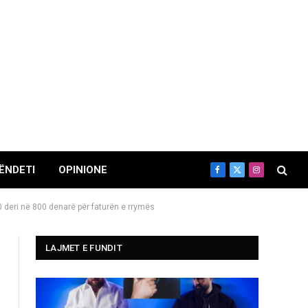
ËNDETI
OPINIONE
Facebook
X
Instagram
(Twitter)
0 deri në 800 denarë për faturën e rrymës
LAJMET E FUNDIT