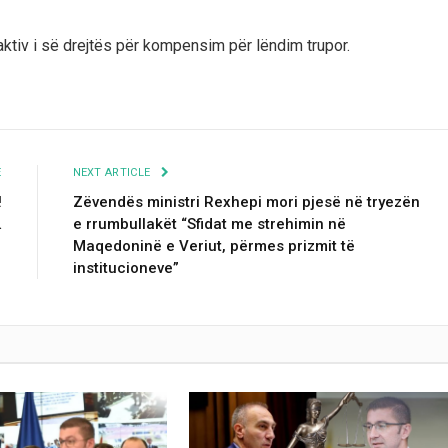
 aktiv i së drejtës për kompensim për lëndim trupor.
E
NEXT ARTICLE
!
Zëvendës ministri Rexhepi mori pjesë në tryezën
…
e rrumbullakët “Sfidat me strehimin në
Maqedoninë e Veriut, përmes prizmit të
institucioneve”