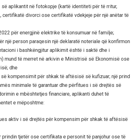
ë aplikantit në fotokopje (kartë identiteti për të rritur,
e, certifikatë divorci ose certifikatë vdekjeje për një anëtar të
 2022 për energjinë elektrike të konsumuar në familje;
ër një person paraqesin një deklaratë noteriale që konfirmon
acioni i bashkëngjitur aplikimit është i saktë dhe i
n) mund të merret në arkivin e Ministrisë së Ekonomisë ose
risë; dhe
 së kompensimit për shkak të aftësisë së kufizuar; një prind
ndihmës minimale të garantuar dhe përfitues i së drejtës së
rimin e mbështetjes financiare, aplikanti duhet të
mentet e mëposhtme:
itues aktiv i së drejtës për kompensim për shkak të aftësisë
r prindin tjetër ose certifikata e personit të panjohur ose të