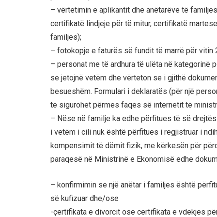
– vërtetimin e aplikantit dhe anëtarëve të familjes s
certifikatë lindjeje për të mitur, certifikatë martes
familjes);
– fotokopje e faturës së fundit të marrë për vitin
– personat me të ardhura të ulëta në kategorinë p
se jetojnë vetëm dhe vërteton se i gjithë dokument
besueshëm. Formulari i deklaratës (për një perso
të sigurohet përmes faqes së internetit të minist
– Nëse në familje ka edhe përfitues të së drejtës
i vetëm i cili nuk është përfitues i regjistruar i 
kompensimit të dëmit fizik, me kërkesën për përdo
paraqesë në Ministrinë e Ekonomisë edhe doku
– konfirmimin se një anëtar i familjes është përf
së kufizuar dhe/ose
-çertifikata e divorcit ose certifikata e vdekjes pë