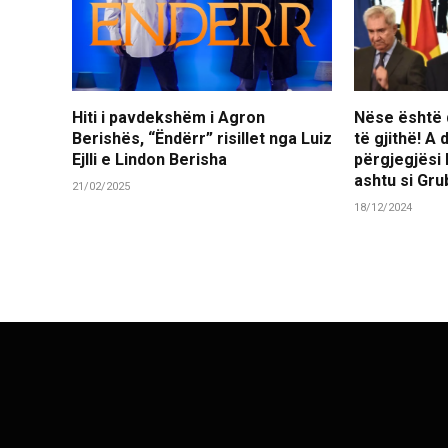
Hiti i pavdekshëm i Agron
Nëse është d
Berishës, “Ëndërr” risillet nga Luiz
të gjithë! A
Ejlli e Lindon Berisha
përgjegjësi
ashtu si Gr
21/02/2025
18/12/2024