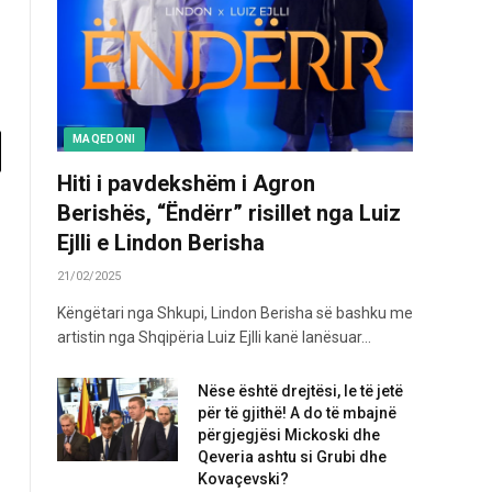
MAQEDONI
Hiti i pavdekshëm i Agron
Berishës, “Ëndërr” risillet nga Luiz
Ejlli e Lindon Berisha
21/02/2025
Këngëtari nga Shkupi, Lindon Berisha së bashku me
artistin nga Shqipëria Luiz Ejlli kanë lanësuar…
Nëse është drejtësi, le të jetë
për të gjithë! A do të mbajnë
përgjegjësi Mickoski dhe
Qeveria ashtu si Grubi dhe
Kovaçevski?