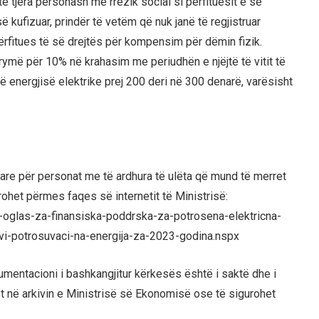
të tjera personash me rrezik social si përfituesit e së
 kufizuar, prindër të vetëm që nuk janë të regjistruar
ërfitues të së drejtës për kompensim për dëmin fizik.
rymë për 10% në krahasim me periudhën e njëjtë të vitit të
së energjisë elektrike prej 200 deri në 300 denarë, varësisht
are për personat me të ardhura të ulëta që mund të merret
ohet përmes faqes së internetit të Ministrisë:
glas-za-finansiska-poddrska-za-potrosena-elektricna-
livi-potrosuvaci-na-energija-za-2023-godina.nspx
kumentacioni i bashkangjitur kërkesës është i saktë dhe i
t në arkivin e Ministrisë së Ekonomisë ose të sigurohet