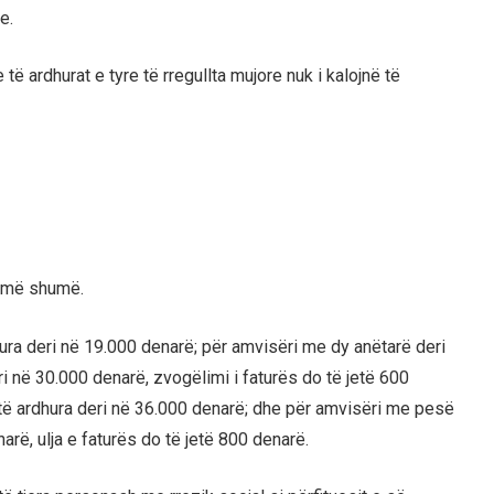
e.
ë ardhurat e tyre të rregullta mujore nuk i kalojnë të
e më shumë.
ra deri në 19.000 denarë; për amvisëri me dy anëtarë deri
i në 30.000 denarë, zvogëlimi i faturës do të jetë 600
të ardhura deri në 36.000 denarë; dhe për amvisëri me pesë
rë, ulja e faturës do të jetë 800 denarë.