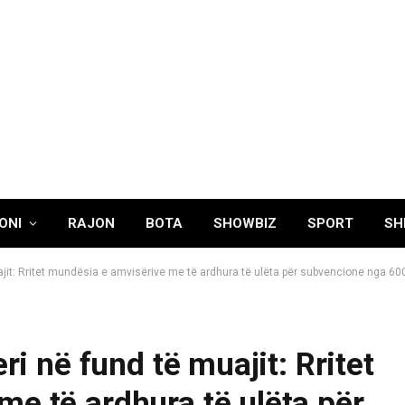
ONI
RAJON
BOTA
SHOWBIZ
SPORT
SH
uajit: Rritet mundësia e amvisërive me të ardhura të ulëta për subvencione nga 60
ri në fund të muajit: Rritet
e të ardhura të ulëta për