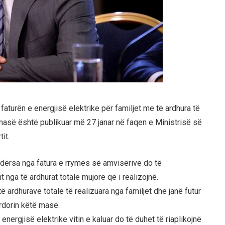
turën e energjisë elektrike për familjet me të ardhura të
ë masë është publikuar më 27 janar në faqen e Ministrisë së
it.
ndërsa nga fatura e rrymës së amvisërive do të
nga të ardhurat totale mujore që i realizojnë.
 të ardhurave totale të realizuara nga familjet dhe janë futur
ërdorin këtë masë.
nergjisë elektrike vitin e kaluar do të duhet të riaplikojnë