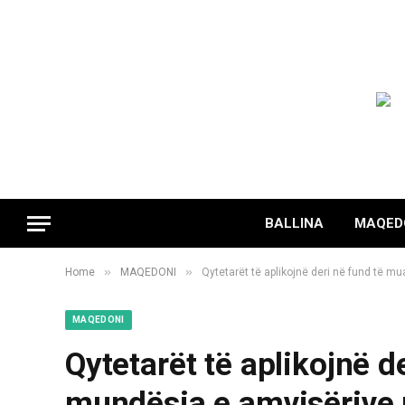
BALLINA
MAQED
»
»
Home
MAQEDONI
Qytetarët të aplikojnë deri në fund të m
MAQEDONI
Qytetarët të aplikojnë de
mundësia e amvisërive m