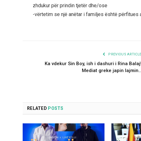
zhdukur për prindin tjetër dhe/ose
-vërtetim se një anëtar i familjes është përfitues
PREVIOUS ARTICL
Ka vdekur Sin Boy, ish i dashuri i Rina Balaj
Mediat greke japin lajmin
RELATED
POSTS