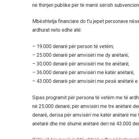
në thirrjen publike për të marrë sërish subvencion
Mbështetja financiare do t’u jepet personave nëse t
ardhurat neto edhe atë:
– 19.000 denarë për person të vetëm;
– 25.000 denarë për amvisëri me dy anëtarë;
– 30.000 denarë për amvisëri me tre anëtarë;
– 36.000 denarë për amvisëri me katër anëtarë;
– 43.000 denarë për amvisëri me pesë anëtarë 
Sipas programit për persona të vetëm me të ardhu
në 25.000 denarë; për amvisëri me tre anëtarë der
denarë, derisa për amvisëri me katër anëtarë me 
anëtarë dhe më shumë anëtarë deri në 43.000 dena