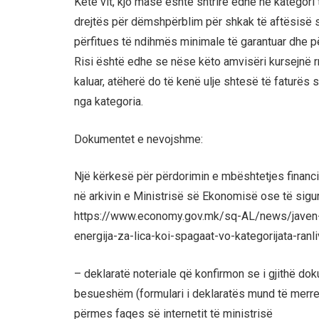
Këtë vit, kjo masë është shtrirë edhe në kategori 
drejtës për dëmshpërblim për shkak të aftësisë së
përfitues të ndihmës minimale të garantuar dhe p
Risi është edhe se nëse këto amvisëri kursejnë r
kaluar, atëherë do të kenë ulje shtesë të faturës 
nga kategoria.
Dokumentet e nevojshme:
Një kërkesë për përdorimin e mbështetjes financi
në arkivin e Ministrisë së Ekonomisë ose të sigur
https://www.economy.gov.mk/sq-AL/news/javen-o
energija-za-lica-koi-spagaat-vo-kategorijata-ran
– deklaratë noteriale që konfirmon se i gjithë do
besueshëm (formulari i deklaratës mund të merre
përmes faqes së internetit të ministrisë