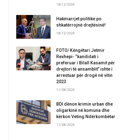
18/12/2024
Hakmarrjet politike po
shkatërrojnë drejtësinë!
18/12/2024
FOTO/ Këngëtari Jetmir
Rexhepi- “kandidati i
preferuar i Bilall Kasamit për
drejtori të ansamblit” ishte i
arrestuar për drogë në vitin
2023
11/08/2024
BDI dënon krimin urban dhe
oligarkinë në komuna dhe
kërkon Veting Ndërkombëtar
11/08/2024